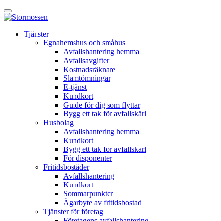
Skip
Öppna
to
huvudmeny
content
E-
Tjänster
tjänst
Egnahemshus och småhus
Avfallshantering hemma
Avfallsavgifter
Kostnadsräknare
Slamtömningar
E-tjänst
Kundkort
Guide för dig som flyttar
Bygg ett tak för avfallskärl
Husbolag
Avfallshantering hemma
Kundkort
Bygg ett tak för avfallskärl
För disponenter
Fritidsbostäder
Avfallshantering
Kundkort
Sommarpunkter
Ägarbyte av fritidsbostad
Tjänster för företag
Företagens avfallshantering