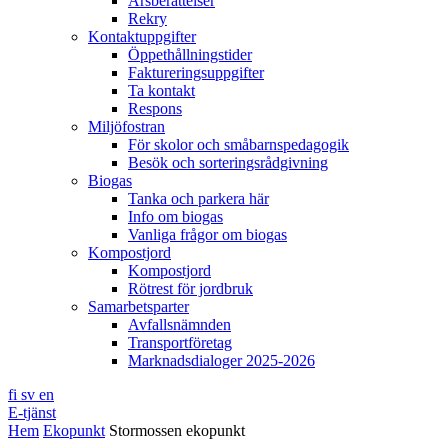
Årsberättelser
Rekry
Kontaktuppgifter
Öppethållningstider
Faktureringsuppgifter
Ta kontakt
Respons
Miljöfostran
För skolor och småbarnspedagogik
Besök och sorteringsrådgivning
Biogas
Tanka och parkera här
Info om biogas
Vanliga frågor om biogas
Kompostjord
Kompostjord
Rötrest för jordbruk
Samarbetsparter
Avfallsnämnden
Transportföretag
Marknadsdialoger 2025-2026
fi
sv
en
E-tjänst
Hem
Ekopunkt
Stormossen ekopunkt