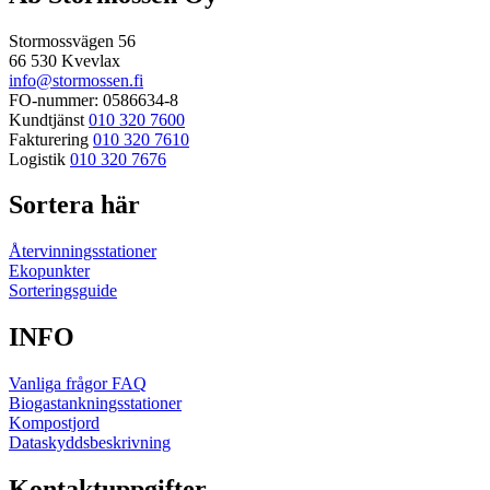
Stormossvägen 56
66 530 Kvevlax
info@stormossen.fi
FO-nummer: 0586634-8
Kundtjänst
010 320 7600
Fakturering
010 320 7610
Logistik
010 320 7676
Sortera här
Återvinningsstationer
Ekopunkter
Sorteringsguide
INFO
Vanliga frågor FAQ
Biogastankningsstationer
Kompostjord
Dataskyddsbeskrivning
Kontaktuppgifter