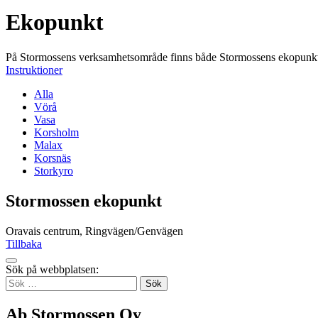
Ekopunkt
På Stormossens verksamhetsområde finns både Stormossens ekopunkter 
Instruktioner
Alla
Vörå
Vasa
Korsholm
Malax
Korsnäs
Storkyro
Stormossen ekopunkt
Oravais centrum, Ringvägen/Genvägen
Tillbaka
Tillbaka
Sök på webbplatsen:
up
Sök
efter:
Ab Stormossen Oy