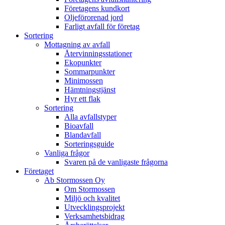
Företagens kundkort
Oljeförorenad jord
Farligt avfall för företag
Sortering
Mottagning av avfall
Återvinningsstationer
Ekopunkter
Sommarpunkter
Minimossen
Hämtningstjänst
Hyr ett flak
Sortering
Alla avfallstyper
Bioavfall
Blandavfall
Sorteringsguide
Vanliga frågor
Svaren på de vanligaste frågorna
Företaget
Ab Stormossen Oy
Om Stormossen
Miljö och kvalitet
Utvecklingsprojekt
Verksamhetsbidrag