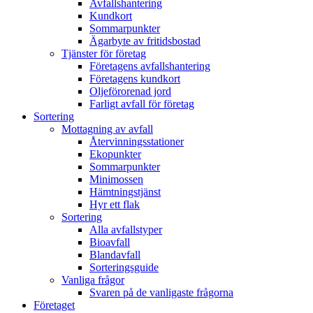
Avfallshantering
Kundkort
Sommarpunkter
Ägarbyte av fritidsbostad
Tjänster för företag
Företagens avfallshantering
Företagens kundkort
Oljeförorenad jord
Farligt avfall för företag
Sortering
Mottagning av avfall
Återvinningsstationer
Ekopunkter
Sommarpunkter
Minimossen
Hämtningstjänst
Hyr ett flak
Sortering
Alla avfallstyper
Bioavfall
Blandavfall
Sorteringsguide
Vanliga frågor
Svaren på de vanligaste frågorna
Företaget