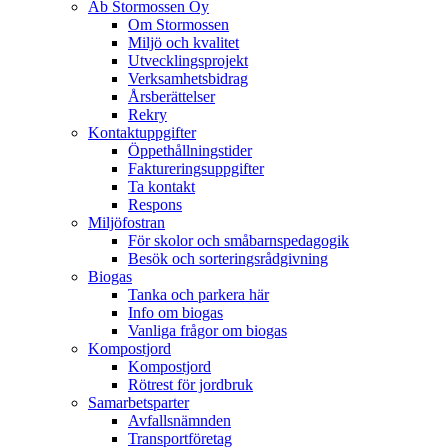
Ab Stormossen Oy
Om Stormossen
Miljö och kvalitet
Utvecklingsprojekt
Verksamhetsbidrag
Årsberättelser
Rekry
Kontaktuppgifter
Öppethållningstider
Faktureringsuppgifter
Ta kontakt
Respons
Miljöfostran
För skolor och småbarnspedagogik
Besök och sorteringsrådgivning
Biogas
Tanka och parkera här
Info om biogas
Vanliga frågor om biogas
Kompostjord
Kompostjord
Rötrest för jordbruk
Samarbetsparter
Avfallsnämnden
Transportföretag