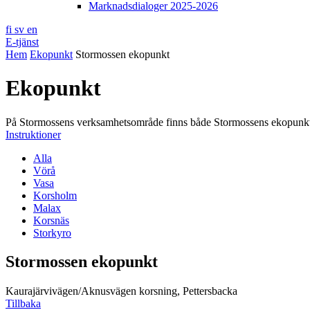
Marknadsdialoger 2025-2026
fi
sv
en
E-tjänst
Hem
Ekopunkt
Stormossen ekopunkt
Ekopunkt
På Stormossens verksamhetsområde finns både Stormossens ekopunkter 
Instruktioner
Alla
Vörå
Vasa
Korsholm
Malax
Korsnäs
Storkyro
Stormossen ekopunkt
Kaurajärvivägen/Aknusvägen korsning, Pettersbacka
Tillbaka