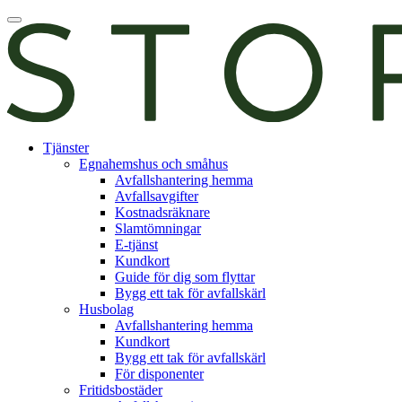
Skip
Öppna
to
huvudmeny
content
E-
Tjänster
tjänst
Egnahemshus och småhus
Avfallshantering hemma
Avfallsavgifter
Kostnadsräknare
Slamtömningar
E-tjänst
Kundkort
Guide för dig som flyttar
Bygg ett tak för avfallskärl
Husbolag
Avfallshantering hemma
Kundkort
Bygg ett tak för avfallskärl
För disponenter
Fritidsbostäder