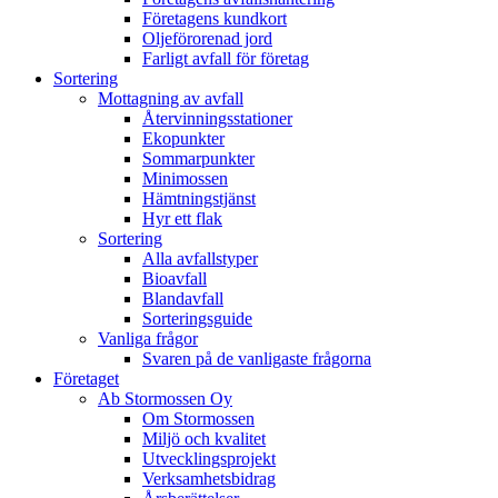
Företagens kundkort
Oljeförorenad jord
Farligt avfall för företag
Sortering
Mottagning av avfall
Återvinningsstationer
Ekopunkter
Sommarpunkter
Minimossen
Hämtningstjänst
Hyr ett flak
Sortering
Alla avfallstyper
Bioavfall
Blandavfall
Sorteringsguide
Vanliga frågor
Svaren på de vanligaste frågorna
Företaget
Ab Stormossen Oy
Om Stormossen
Miljö och kvalitet
Utvecklingsprojekt
Verksamhetsbidrag