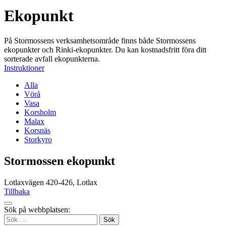
Ekopunkt
På Stormossens verksamhetsområde finns både Stormossens
ekopunkter och Rinki-ekopunkter. Du kan kostnadsfritt föra ditt
sorterade avfall ekopunkterna.
Instruktioner
Alla
Vörå
Vasa
Korsholm
Malax
Korsnäs
Storkyro
Stormossen ekopunkt
Lotlaxvägen 420-426, Lotlax
Tillbaka
Tillbaka
Sök på webbplatsen:
up
Sök