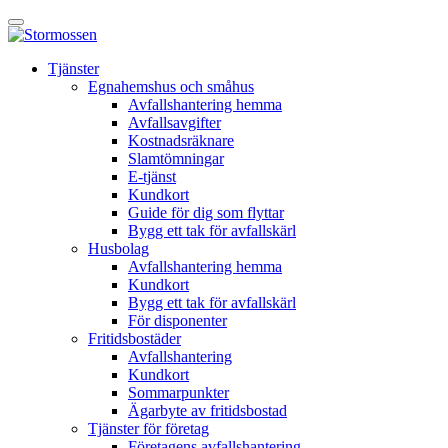
Skip
Öppna
to
huvudmeny
content
E-
Tjänster
tjänst
Egnahemshus och småhus
Avfallshantering hemma
Avfallsavgifter
Kostnadsräknare
Slamtömningar
E-tjänst
Kundkort
Guide för dig som flyttar
Bygg ett tak för avfallskärl
Husbolag
Avfallshantering hemma
Kundkort
Bygg ett tak för avfallskärl
För disponenter
Fritidsbostäder
Avfallshantering
Kundkort
Sommarpunkter
Ägarbyte av fritidsbostad
Tjänster för företag
Företagens avfallshantering