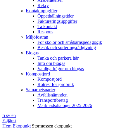
Årsberättelser
Rekry
Kontaktuppgifter
Öppethållningstider
Faktureringsuppgifter
Ta kontakt
Respons
Miljöfostran
För skolor och småbarnspedagogik
Besök och sorteringsrådgivning
Biogas
Tanka och parkera här
Info om biogas
Vanliga frågor om biogas
Kompostjord
Kompostjord
Rötrest för jordbruk
Samarbetsparter
Avfallsnämnden
Transportföretag
Marknadsdialoger 2025-2026
fi
sv
en
E-tjänst
Hem
Ekopunkt
Stormossen ekopunkt