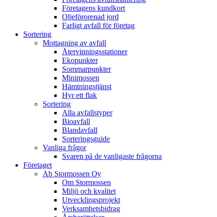
Företagens kundkort
Oljeförorenad jord
Farligt avfall för företag
Sortering
Mottagning av avfall
Återvinningsstationer
Ekopunkter
Sommarpunkter
Minimossen
Hämtningstjänst
Hyr ett flak
Sortering
Alla avfallstyper
Bioavfall
Blandavfall
Sorteringsguide
Vanliga frågor
Svaren på de vanligaste frågorna
Företaget
Ab Stormossen Oy
Om Stormossen
Miljö och kvalitet
Utvecklingsprojekt
Verksamhetsbidrag