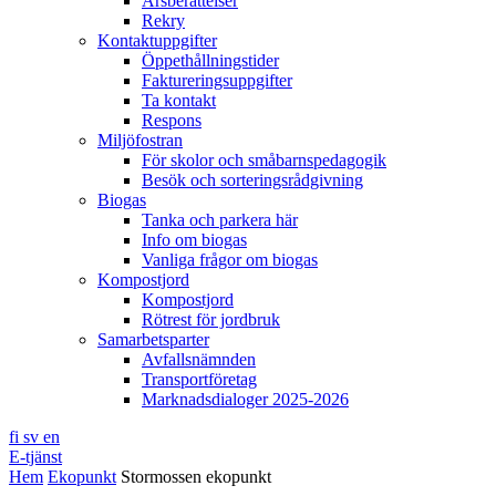
Årsberättelser
Rekry
Kontaktuppgifter
Öppethållningstider
Faktureringsuppgifter
Ta kontakt
Respons
Miljöfostran
För skolor och småbarnspedagogik
Besök och sorteringsrådgivning
Biogas
Tanka och parkera här
Info om biogas
Vanliga frågor om biogas
Kompostjord
Kompostjord
Rötrest för jordbruk
Samarbetsparter
Avfallsnämnden
Transportföretag
Marknadsdialoger 2025-2026
fi
sv
en
E-tjänst
Hem
Ekopunkt
Stormossen ekopunkt