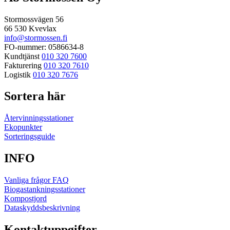
Stormossvägen 56
66 530 Kvevlax
info@stormossen.fi
FO-nummer: 0586634-8
Kundtjänst
010 320 7600
Fakturering
010 320 7610
Logistik
010 320 7676
Sortera här
Återvinningsstationer
Ekopunkter
Sorteringsguide
INFO
Vanliga frågor FAQ
Biogastankningsstationer
Kompostjord
Dataskyddsbeskrivning
Kontaktuppgifter