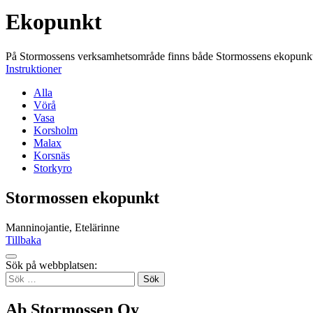
Ekopunkt
På Stormossens verksamhetsområde finns både Stormossens ekopunkter 
Instruktioner
Alla
Vörå
Vasa
Korsholm
Malax
Korsnäs
Storkyro
Stormossen ekopunkt
Manninojantie, Etelärinne
Tillbaka
Tillbaka
Sök på webbplatsen:
up
Sök
efter:
Ab Stormossen Oy