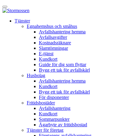
Skip
Öppna
to
huvudmeny
content
E-
Tjänster
tjänst
Egnahemshus och småhus
Avfallshantering hemma
Avfallsavgifter
Kostnadsräknare
Slamtömningar
E-tjänst
Kundkort
Guide för dig som flyttar
Bygg ett tak för avfallskärl
Husbolag
Avfallshantering hemma
Kundkort
Bygg ett tak för avfallskärl
För disponenter
Fritidsbostäder
Avfallshantering
Kundkort
Sommarpunkter
Ägarbyte av fritidsbostad
Tjänster för företag
Företagens avfallshantering