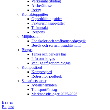
Verksamhetsbidrag
Årsberättelser
Rekry
Kontaktuppgifter
Öppethållningstider
Faktureringsuppgifter
Ta kontakt
Respons
Miljöfostran
För skolor och småbarnspedagogik
Besök och sorteringsrådgivning
Biogas
Tanka och parkera här
Info om biogas
Vanliga frågor om biogas
Kompostjord
Kompostjord
Rötrest för jordbruk
Samarbetsparter
Avfallsnämnden
Transportföretag
Marknadsdialoger 2025-2026
fi
sv
en
E-tjänst