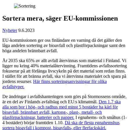
Sortera mera, säger EU-kommissionen
Nyheter
9.6.2023
EU-kommissionen ger oss finländare en varning då det gäller den
låga andelen sortering av bioavfall och plastförpackningar samt den
höga andelen brännbart avfall.
År 2035 ska 65% av allt avfall återvinnas som material i Finland. Vi
ligger nu kring 40% materialåtervinning. Framtidens avfallssortering
fokuserar på att förlänga livscykeln på det material som redan finns.
I stället för att bränna avfall, ska vi återvinna materialet och spara på
jordens resurser.
Här finns sorteringsanvisningar för olika
avfallstyper.
De ändringar i avfallshanteringen som görs på Stormossens område,
är en del av Finlands avfallslag och EU:s klimatmål.
Den 1.7 ska
alla som bor i hög- och radhus med minst 5 bostäder ha kärl för
bioavfall, brännbart avfall, kartong-, plast-, metall- och
glasförpackningar, batterier och papper.
I egnahems- och småhus (1-
4 bostäder) börjar framtiden 1.10.
Då ska de flesta egnahemshus
sortera bioavfall i kompost, bioavfalls- eller flerfackskärl.