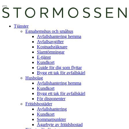
Skip
Öppna
to
huvudmeny
content
E-
Tjänster
tjänst
Egnahemshus och småhus
Avfallshantering hemma
Avfallsavgifter
Kostnadsräknare
Slamtömningar
E-tjänst
Kundkort
Guide för dig som flyttar
Bygg ett tak för avfallskärl
Husbolag
Avfallshantering hemma
Kundkort
Bygg ett tak för avfallskärl
För disponenter
Fritidsbostäder
Avfallshantering
Kundkort
Sommarpunkter
Ägarbyte av fritidsbostad