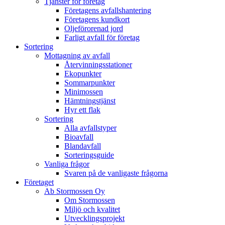
Tjänster för företag
Företagens avfallshantering
Företagens kundkort
Oljeförorenad jord
Farligt avfall för företag
Sortering
Mottagning av avfall
Återvinningsstationer
Ekopunkter
Sommarpunkter
Minimossen
Hämtningstjänst
Hyr ett flak
Sortering
Alla avfallstyper
Bioavfall
Blandavfall
Sorteringsguide
Vanliga frågor
Svaren på de vanligaste frågorna
Företaget
Ab Stormossen Oy
Om Stormossen
Miljö och kvalitet
Utvecklingsprojekt