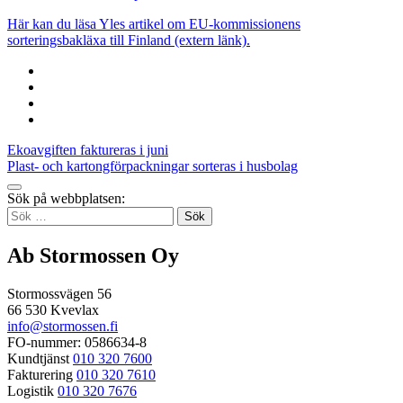
Här kan du läsa Yles artikel om EU-kommissionens
sorteringsbakläxa till Finland (extern länk).
Share
to:
Share
facebook
to:
Share
linkedin
to:
Share
twitter
to:
Inläggsnavigering
Ekoavgiften faktureras i juni
email
Plast- och kartongförpackningar sorteras i husbolag
Tillbaka
Sök på webbplatsen:
up
Sök
efter:
Ab Stormossen Oy
Stormossvägen 56
66 530 Kvevlax
info@stormossen.fi
FO-nummer: 0586634-8
Kundtjänst
010 320 7600
Fakturering
010 320 7610
Logistik
010 320 7676