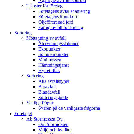
Ägarbyte av fritidsbostad
Tjänster för företag
Företagens avfallshantering
Företagens kundkort
Oljeförorenad jord
Farligt avfall för företag
Sortering
Mottagning av avfall
Återvinningsstationer
Ekopunkter
Sommarpunkter
Minimossen
Hämtningstjänst
Hyr ett flak
Sortering
Alla avfallstyper
Bioavfall
Blandavfall
Sorteringsguide
Vanliga frågor
Svaren på de vanligaste frågorna
Företaget
Ab Stormossen Oy
Om Stormossen
Miljö och kvalitet