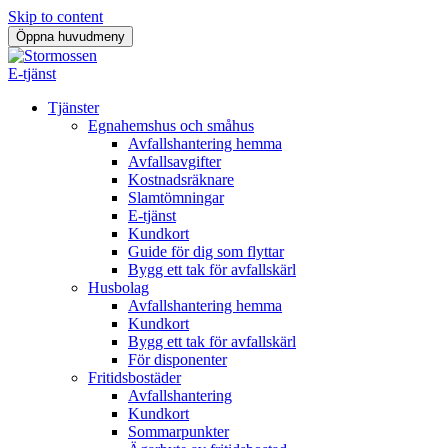
Skip to content
Öppna huvudmeny
E-tjänst
Tjänster
Egnahemshus och småhus
Avfallshantering hemma
Avfallsavgifter
Kostnadsräknare
Slamtömningar
E-tjänst
Kundkort
Guide för dig som flyttar
Bygg ett tak för avfallskärl
Husbolag
Avfallshantering hemma
Kundkort
Bygg ett tak för avfallskärl
För disponenter
Fritidsbostäder
Avfallshantering
Kundkort
Sommarpunkter