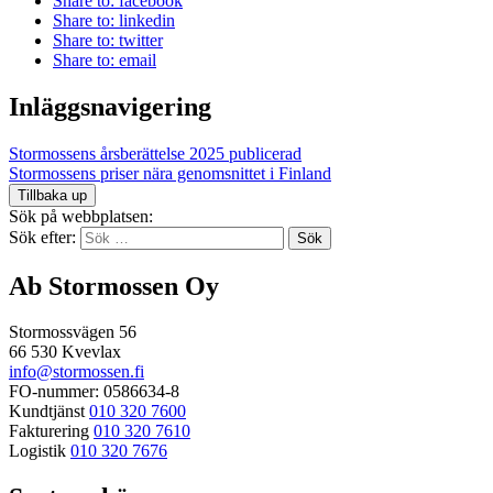
Share to: facebook
Share to: linkedin
Share to: twitter
Share to: email
Inläggsnavigering
Stormossens årsberättelse 2025 publicerad
Stormossens priser nära genomsnittet i Finland
Tillbaka up
Sök på webbplatsen:
Sök efter:
Ab Stormossen Oy
Stormossvägen 56
66 530 Kvevlax
info@stormossen.fi
FO-nummer: 0586634-8
Kundtjänst
010 320 7600
Fakturering
010 320 7610
Logistik
010 320 7676