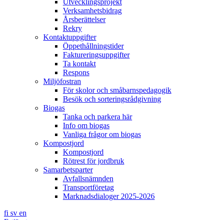
Utvecklingsprojekt
Verksamhetsbidrag
Årsberättelser
Rekry
Kontaktuppgifter
Öppethållningstider
Faktureringsuppgifter
Ta kontakt
Respons
Miljöfostran
För skolor och småbarnspedagogik
Besök och sorteringsrådgivning
Biogas
Tanka och parkera här
Info om biogas
Vanliga frågor om biogas
Kompostjord
Kompostjord
Rötrest för jordbruk
Samarbetsparter
Avfallsnämnden
Transportföretag
Marknadsdialoger 2025-2026
fi
sv
en