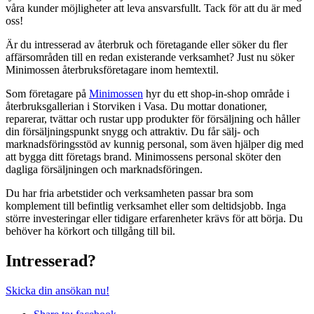
våra kunder möjligheter att leva ansvarsfullt. Tack för att du är med
oss!
Är du intresserad av återbruk och företagande eller söker du fler
affärsområden till en redan existerande verksamhet? Just nu söker
Minimossen återbruksföretagare inom hemtextil.
Som företagare på
Minimossen
hyr du ett shop-in-shop område i
återbruksgallerian i Storviken i Vasa. Du mottar donationer,
reparerar, tvättar och rustar upp produkter för försäljning och håller
din försäljningspunkt snygg och attraktiv. Du får sälj- och
marknadsföringsstöd av kunnig personal, som även hjälper dig med
att bygga ditt företags brand. Minimossens personal sköter den
dagliga försäljningen och marknadsföringen.
Du har fria arbetstider och verksamheten passar bra som
komplement till befintlig verksamhet eller som deltidsjobb. Inga
större investeringar eller tidigare erfarenheter krävs för att börja. Du
behöver ha körkort och tillgång till bil.
Intresserad?
Skicka din ansökan nu!