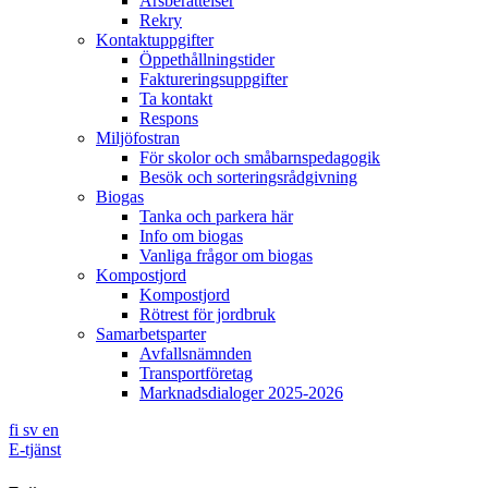
Årsberättelser
Rekry
Kontaktuppgifter
Öppethållningstider
Faktureringsuppgifter
Ta kontakt
Respons
Miljöfostran
För skolor och småbarnspedagogik
Besök och sorteringsrådgivning
Biogas
Tanka och parkera här
Info om biogas
Vanliga frågor om biogas
Kompostjord
Kompostjord
Rötrest för jordbruk
Samarbetsparter
Avfallsnämnden
Transportföretag
Marknadsdialoger 2025-2026
fi
sv
en
E-tjänst