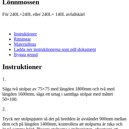
Lönnmossen
För 240L+240L eller 240L+ 140L avfallskärl
Instruktioner
Ritningar
Materiallista
Ladda ner instruktionerna som pdf-dokument
Bygga grund
Instruktioner
1.
Såga två stolpar av 75×75 med längden 1800mm och två med
längden 1600mm, såga ett urtag i samtliga stolpar med måttet
50×100.
2.
Tryck ner stolpspjuten så det på bredden är avståndet 900mm mellan
dem och på längden 1400mm, kontrollera att stolparna är raka och