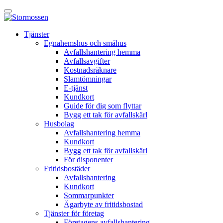
Skip
Öppna
to
huvudmeny
content
E-
Tjänster
tjänst
Egnahemshus och småhus
Avfallshantering hemma
Avfallsavgifter
Kostnadsräknare
Slamtömningar
E-tjänst
Kundkort
Guide för dig som flyttar
Bygg ett tak för avfallskärl
Husbolag
Avfallshantering hemma
Kundkort
Bygg ett tak för avfallskärl
För disponenter
Fritidsbostäder
Avfallshantering
Kundkort
Sommarpunkter
Ägarbyte av fritidsbostad
Tjänster för företag
Företagens avfallshantering