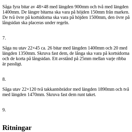
Såga fyra bitar av 48×48 med längden 900mm och två med längden
1400mm. De längre bitarna ska vara på höjden 150mm från marken.
De två övre på kortsidorna ska vara på höjden 1500mm, den övre på
långsidan ska placeras under regeln.
7.
Såga nu utav 22×45 ca. 26 bitar med längden 1400mm och 20 med
längden 1350mm. Skruva fast dem, de långa ska vara på kortsidorna
och de korta på långsidan. Ett avstånd på 25mm mellan varje ribba
är passligt.
8.
Såga utav 22×120 två takkantsbrädor med längden 1890mm och två
med längden 1470mm. Skruva fast dem runt taket.
9.
Ritningar