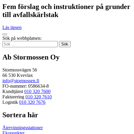
Fem förslag och instruktioner på grunder
till avfallskärlstak
Läs tipsen
Tillbaka
Sök på webbplatsen:
up
Sök
efter:
Ab Stormossen Oy
Stormossvägen 56
66 530 Kvevlax
info@stormossen.fi
FO-nummer: 0586634-8
Kundtjänst
010 320 7600
Fakturering
010 320 7610
Logistik
010 320 7676
Sortera här
Återvinningsstationer
Ekopunkter