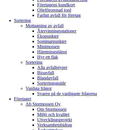
Företagens kundkort
Oljeförorenad jord
Farligt avfall för företag
Sortering
Mottagning av avfall
Återvinningsstationer
Ekopunkter
Sommarpunkter
Minimossen
Hämtningstjänst
Hyr ett flak
Sortering
Alla avfallstyper
Bioavfall
Blandavfall
Sorteringsguide
Vanliga frågor
Svaren på de vanligaste frågorna
Företaget
Ab Stormossen Oy
Om Stormossen
Miljö och kvalitet
Utvecklingsprojekt
Verksamhetsbidrag