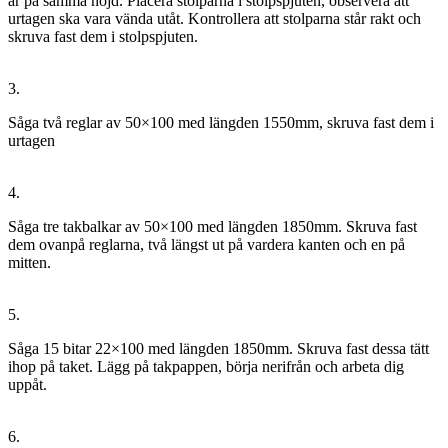
är på samma höjd. Placera stolparna i stolpspjuten, observera att
urtagen ska vara vända utåt. Kontrollera att stolparna står rakt och
skruva fast dem i stolpspjuten.
3.
Såga två reglar av 50×100 med längden 1550mm, skruva fast dem i
urtagen
4.
Såga tre takbalkar av 50×100 med längden 1850mm. Skruva fast
dem ovanpå reglarna, två längst ut på vardera kanten och en på
mitten.
5.
Såga 15 bitar 22×100 med längden 1850mm. Skruva fast dessa tätt
ihop på taket. Lägg på takpappen, börja nerifrån och arbeta dig
uppåt.
6.