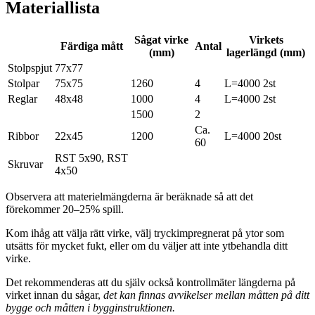
Materiallista
Sågat virke
Virkets
Färdiga mått
Antal
(mm)
lagerlängd (mm)
Stolpspjut
77x77
Stolpar
75x75
1260
4
L=4000 2st
Reglar
48x48
1000
4
L=4000 2st
1500
2
Ca.
Ribbor
22x45
1200
L=4000 20st
60
RST 5x90, RST
Skruvar
4x50
Observera att materielmängderna är beräknade så att det
förekommer 20–25% spill.
Kom ihåg att välja rätt virke, välj tryckimpregnerat på ytor som
utsätts för mycket fukt, eller om du väljer att inte ytbehandla ditt
virke.
Det rekommenderas att du själv också kontrollmäter längderna på
virket innan du sågar,
det kan finnas avvikelser mellan måtten på ditt
bygge och måtten i bygginstruktionen.