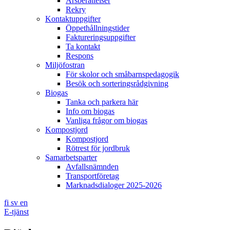
Årsberättelser
Rekry
Kontaktuppgifter
Öppethållningstider
Faktureringsuppgifter
Ta kontakt
Respons
Miljöfostran
För skolor och småbarnspedagogik
Besök och sorteringsrådgivning
Biogas
Tanka och parkera här
Info om biogas
Vanliga frågor om biogas
Kompostjord
Kompostjord
Rötrest för jordbruk
Samarbetsparter
Avfallsnämnden
Transportföretag
Marknadsdialoger 2025-2026
fi
sv
en
E-tjänst