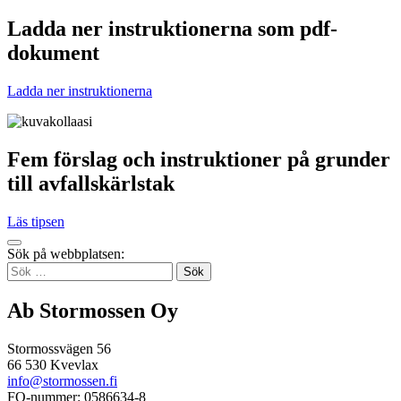
Ladda ner instruktionerna som pdf-
dokument
Ladda ner instruktionerna
Fem förslag och instruktioner på grunder
till avfallskärlstak
Läs tipsen
Tillbaka
Sök på webbplatsen:
up
Sök
efter:
Ab Stormossen Oy
Stormossvägen 56
66 530 Kvevlax
info@stormossen.fi
FO-nummer: 0586634-8