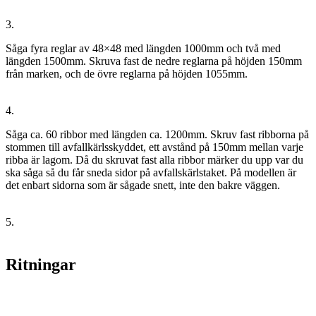
3.
Såga fyra reglar av 48×48 med längden 1000mm och två med
längden 1500mm. Skruva fast de nedre reglarna på höjden 150mm
från marken, och de övre reglarna på höjden 1055mm.
4.
Såga ca. 60 ribbor med längden ca. 1200mm. Skruv fast ribborna på
stommen till avfallkärlsskyddet, ett avstånd på 150mm mellan varje
ribba är lagom. Då du skruvat fast alla ribbor märker du upp var du
ska såga så du får sneda sidor på avfallskärlstaket. På modellen är
det enbart sidorna som är sågade snett, inte den bakre väggen.
5.
Ritningar