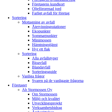
Företagens kundkort
Oljeförorenad jord
Farligt avfall för företag
Sortering
Mottagning av avfall
Återvinningsstationer
Ekopunkter
Sommarpunkter
Minimossen
Hämtningstjänst
Hyr ett flak
Sortering
Alla avfallstyper
Bioavfall
Blandavfall
Sorteringsguide
Vanliga frågor
Svaren på de vanligaste frågorna
Företaget
Ab Stormossen Oy
Om Stormossen
Miljö och kvalitet
Utvecklingsprojekt
Verksamhetsbidrag