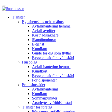
Skip
Öppna
to
huvudmeny
content
E-
Tjänster
tjänst
Egnahemshus och småhus
Avfallshantering hemma
Avfallsavgifter
Kostnadsräknare
Slamtömningar
E-tjänst
Kundkort
Guide för dig som flyttar
Bygg ett tak för avfallskärl
Husbolag
Avfallshantering hemma
Kundkort
Bygg ett tak för avfallskärl
För disponenter
Fritidsbostäder
Avfallshantering
Kundkort
Sommarpunkter
Ägarbyte av fritidsbostad
Tjänster för företag
Företagens avfallshantering