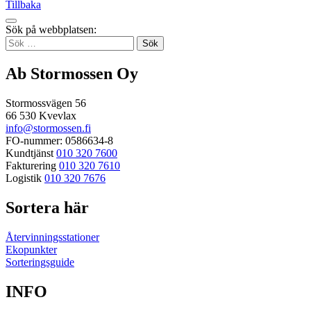
Tillbaka
Tillbaka
Sök på webbplatsen:
up
Sök
efter:
Ab Stormossen Oy
Stormossvägen 56
66 530 Kvevlax
info@stormossen.fi
FO-nummer: 0586634-8
Kundtjänst
010 320 7600
Fakturering
010 320 7610
Logistik
010 320 7676
Sortera här
Återvinningsstationer
Ekopunkter
Sorteringsguide
INFO