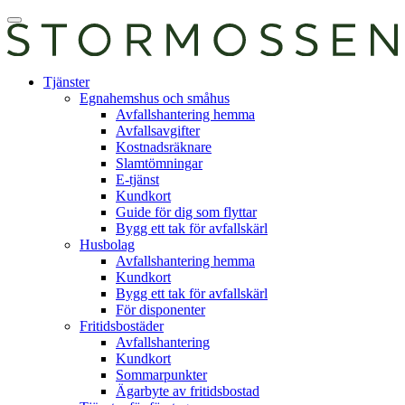
Skip
Öppna
to
huvudmeny
content
E-
Tjänster
tjänst
Egnahemshus och småhus
Avfallshantering hemma
Avfallsavgifter
Kostnadsräknare
Slamtömningar
E-tjänst
Kundkort
Guide för dig som flyttar
Bygg ett tak för avfallskärl
Husbolag
Avfallshantering hemma
Kundkort
Bygg ett tak för avfallskärl
För disponenter
Fritidsbostäder
Avfallshantering
Kundkort
Sommarpunkter
Ägarbyte av fritidsbostad