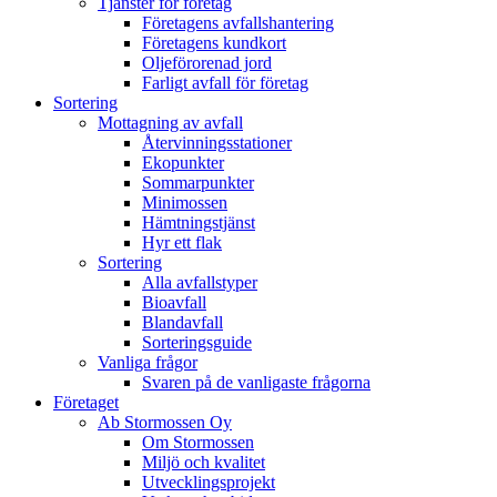
Tjänster för företag
Företagens avfallshantering
Företagens kundkort
Oljeförorenad jord
Farligt avfall för företag
Sortering
Mottagning av avfall
Återvinningsstationer
Ekopunkter
Sommarpunkter
Minimossen
Hämtningstjänst
Hyr ett flak
Sortering
Alla avfallstyper
Bioavfall
Blandavfall
Sorteringsguide
Vanliga frågor
Svaren på de vanligaste frågorna
Företaget
Ab Stormossen Oy
Om Stormossen
Miljö och kvalitet
Utvecklingsprojekt