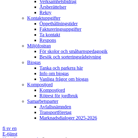
Verksamhetsbidrag
Årsberättelser
Rekry
Kontaktuppgifter
Öppethållningstider
Faktureringsuppgifter
Ta kontakt
Respons
Miljöfostran
För skolor och småbarnspedagogik
Besök och sorteringsrådgivning
Biogas
Tanka och parkera här
Info om biogas
Vanliga frågor om biogas
Kompostjord
Kompostjord
Rötrest för jordbruk
Samarbetsparter
Avfallsnämnden
Transportföretag
Marknadsdialoger 2025-2026
fi
sv
en
E-tjänst