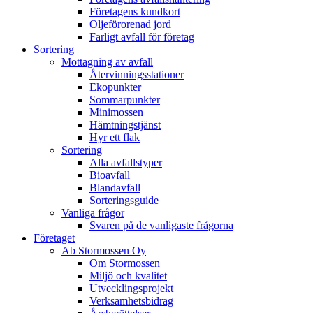
Företagens kundkort
Oljeförorenad jord
Farligt avfall för företag
Sortering
Mottagning av avfall
Återvinningsstationer
Ekopunkter
Sommarpunkter
Minimossen
Hämtningstjänst
Hyr ett flak
Sortering
Alla avfallstyper
Bioavfall
Blandavfall
Sorteringsguide
Vanliga frågor
Svaren på de vanligaste frågorna
Företaget
Ab Stormossen Oy
Om Stormossen
Miljö och kvalitet
Utvecklingsprojekt
Verksamhetsbidrag