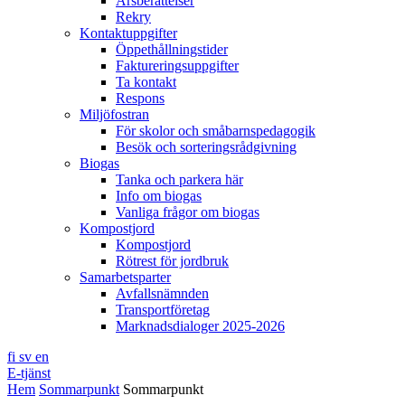
Årsberättelser
Rekry
Kontaktuppgifter
Öppethållningstider
Faktureringsuppgifter
Ta kontakt
Respons
Miljöfostran
För skolor och småbarnspedagogik
Besök och sorteringsrådgivning
Biogas
Tanka och parkera här
Info om biogas
Vanliga frågor om biogas
Kompostjord
Kompostjord
Rötrest för jordbruk
Samarbetsparter
Avfallsnämnden
Transportföretag
Marknadsdialoger 2025-2026
fi
sv
en
E-tjänst
Hem
Sommarpunkt
Sommarpunkt