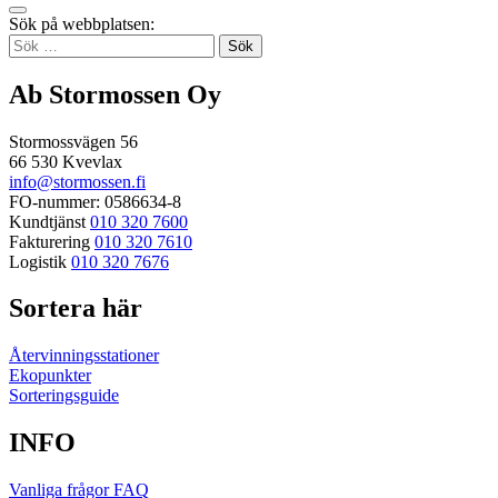
Tillbaka
Sök på webbplatsen:
up
Sök
efter:
Ab Stormossen Oy
Stormossvägen 56
66 530 Kvevlax
info@stormossen.fi
FO-nummer: 0586634-8
Kundtjänst
010 320 7600
Fakturering
010 320 7610
Logistik
010 320 7676
Sortera här
Återvinningsstationer
Ekopunkter
Sorteringsguide
INFO
Vanliga frågor FAQ