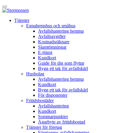
Skip
Öppna
to
huvudmeny
content
E-
Tjänster
tjänst
Egnahemshus och småhus
Avfallshantering hemma
Avfallsavgifter
Kostnadsräknare
Slamtömningar
E-tjänst
Kundkort
Guide för dig som flyttar
Bygg ett tak för avfallskärl
Husbolag
Avfallshantering hemma
Kundkort
Bygg ett tak för avfallskärl
För disponenter
Fritidsbostäder
Avfallshantering
Kundkort
Sommarpunkter
Ägarbyte av fritidsbostad
Tjänster för företag
Företagens avfallshantering