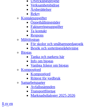
Utvecklingsprojekt
Verksamhetsbidrag
Årsberättelser
Rekry
Kontaktuppgifter
Öppethållningstider
Faktureringsuppgifter
Ta kontakt
Respons
Miljöfostran
För skolor och småbarnspedagogik
Besök och sorteringsrådgivning
Biogas
Tanka och parkera här
Info om biogas
Vanliga frågor om biogas
Kompostjord
Kompostjord
Rötrest för jordbruk
Samarbetsparter
Avfallsnämnden
Transportföretag
Marknadsdialoger 2025-2026
fi
sv
en