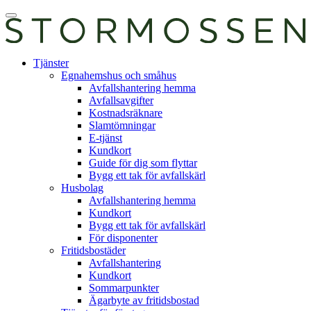
Skip
Öppna
to
huvudmeny
content
E-
Tjänster
tjänst
Egnahemshus och småhus
Avfallshantering hemma
Avfallsavgifter
Kostnadsräknare
Slamtömningar
E-tjänst
Kundkort
Guide för dig som flyttar
Bygg ett tak för avfallskärl
Husbolag
Avfallshantering hemma
Kundkort
Bygg ett tak för avfallskärl
För disponenter
Fritidsbostäder
Avfallshantering
Kundkort
Sommarpunkter
Ägarbyte av fritidsbostad