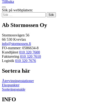
Tillbaka
Tillbaka
Sök på webbplatsen:
up
Sök
efter:
Ab Stormossen Oy
Stormossvägen 56
66 530 Kvevlax
info@stormossen.fi
FO-nummer: 0586634-8
Kundtjänst
010 320 7600
Fakturering
010 320 7610
Logistik
010 320 7676
Sortera här
Återvinningsstationer
Ekopunkter
Sorteringsguide
INFO