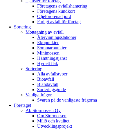
Tjänster för företag
Företagens avfallshantering
Företagens kundkort
Oljeförorenad jord
Farligt avfall för företag
Sortering
Mottagning av avfall
Återvinningsstationer
Ekopunkter
Sommarpunkter
Minimossen
Hämtningstjänst
Hyr ett flak
Sortering
Alla avfallstyper
Bioavfall
Blandavfall
Sorteringsguide
Vanliga frågor
Svaren på de vanligaste frågorna
Företaget
Ab Stormossen Oy
Om Stormossen
Miljö och kvalitet
Utvecklingsprojekt