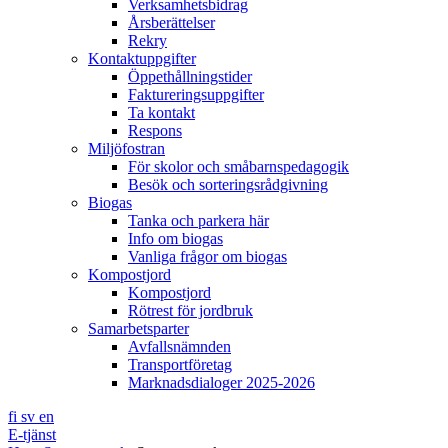
Verksamhetsbidrag
Årsberättelser
Rekry
Kontaktuppgifter
Öppethållningstider
Faktureringsuppgifter
Ta kontakt
Respons
Miljöfostran
För skolor och småbarnspedagogik
Besök och sorteringsrådgivning
Biogas
Tanka och parkera här
Info om biogas
Vanliga frågor om biogas
Kompostjord
Kompostjord
Rötrest för jordbruk
Samarbetsparter
Avfallsnämnden
Transportföretag
Marknadsdialoger 2025-2026
fi
sv
en
E-tjänst