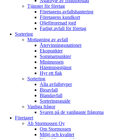
Ägarbyte av fritidsbostad
Tjänster för företag
Företagens avfallshantering
Företagens kundkort
Oljeförorenad jord
Farligt avfall för företag
Sortering
Mottagning av avfall
Återvinningsstationer
Ekopunkter
Sommarpunkter
Minimossen
Hämtningstjänst
Hyr ett flak
Sortering
Alla avfallstyper
Bioavfall
Blandavfall
Sorteringsguide
Vanliga frågor
Svaren på de vanligaste frågorna
Företaget
Ab Stormossen Oy
Om Stormossen
Miljö och kvalitet