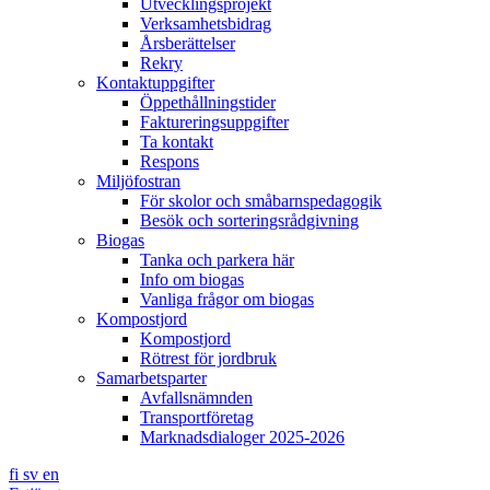
Utvecklingsprojekt
Verksamhetsbidrag
Årsberättelser
Rekry
Kontaktuppgifter
Öppethållningstider
Faktureringsuppgifter
Ta kontakt
Respons
Miljöfostran
För skolor och småbarnspedagogik
Besök och sorteringsrådgivning
Biogas
Tanka och parkera här
Info om biogas
Vanliga frågor om biogas
Kompostjord
Kompostjord
Rötrest för jordbruk
Samarbetsparter
Avfallsnämnden
Transportföretag
Marknadsdialoger 2025-2026
fi
sv
en