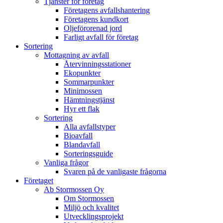
Tjänster för företag
Företagens avfallshantering
Företagens kundkort
Oljeförorenad jord
Farligt avfall för företag
Sortering
Mottagning av avfall
Återvinningsstationer
Ekopunkter
Sommarpunkter
Minimossen
Hämtningstjänst
Hyr ett flak
Sortering
Alla avfallstyper
Bioavfall
Blandavfall
Sorteringsguide
Vanliga frågor
Svaren på de vanligaste frågorna
Företaget
Ab Stormossen Oy
Om Stormossen
Miljö och kvalitet
Utvecklingsprojekt