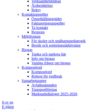
Verksamhetsbidrag
Årsberättelser
Rekry
Kontaktuppgifter
Öppethållningstider
Faktureringsuppgifter
Ta kontakt
Respons
Miljöfostran
För skolor och småbarnspedagogik
Besök och sorteringsrådgivning
Biogas
Tanka och parkera här
Info om biogas
Vanliga frågor om biogas
Kompostjord
Kompostjord
Rötrest för jordbruk
Samarbetsparter
Avfallsnämnden
Transportföretag
Marknadsdialoger 2025-2026
fi
sv
en
E-tjänst