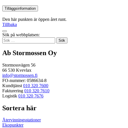
Tilläggsinformation
Den här punkten är öppen året runt.
Tillbaka
Tillbaka
Sök på webbplatsen:
up
Sök
efter:
Ab Stormossen Oy
Stormossvägen 56
66 530 Kvevlax
info@stormossen.fi
FO-nummer: 0586634-8
Kundtjänst
010 320 7600
Fakturering
010 320 7610
Logistik
010 320 7676
Sortera här
Återvinningsstationer
Ekopunkter