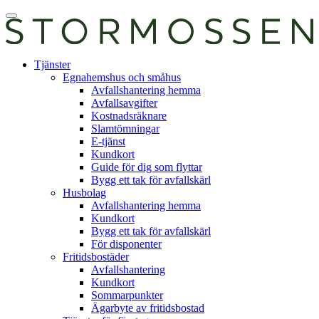
Skip
Öppna
to
huvudmeny
content
E-
Tjänster
tjänst
Egnahemshus och småhus
Avfallshantering hemma
Avfallsavgifter
Kostnadsräknare
Slamtömningar
E-tjänst
Kundkort
Guide för dig som flyttar
Bygg ett tak för avfallskärl
Husbolag
Avfallshantering hemma
Kundkort
Bygg ett tak för avfallskärl
För disponenter
Fritidsbostäder
Avfallshantering
Kundkort
Sommarpunkter
Ägarbyte av fritidsbostad