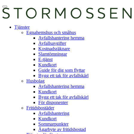
Skip
Öppna
to
huvudmeny
content
E-
Tjänster
tjänst
Egnahemshus och småhus
Avfallshantering hemma
Avfallsavgifter
Kostnadsräknare
Slamtömningar
E-tjänst
Kundkort
Guide för dig som flyttar
Bygg ett tak för avfallskärl
Husbolag
Avfallshantering hemma
Kundkort
Bygg ett tak för avfallskärl
För disponenter
Fritidsbostäder
Avfallshantering
Kundkort
Sommarpunkter
Ägarbyte av fritidsbostad