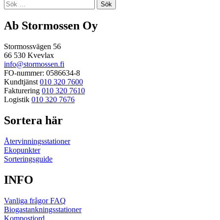
Sök
efter:
Ab Stormossen Oy
Stormossvägen 56
66 530 Kvevlax
info@stormossen.fi
FO-nummer: 0586634-8
Kundtjänst
010 320 7600
Fakturering
010 320 7610
Logistik
010 320 7676
Sortera här
Återvinningsstationer
Ekopunkter
Sorteringsguide
INFO
Vanliga frågor FAQ
Biogastankningsstationer
Kompostjord