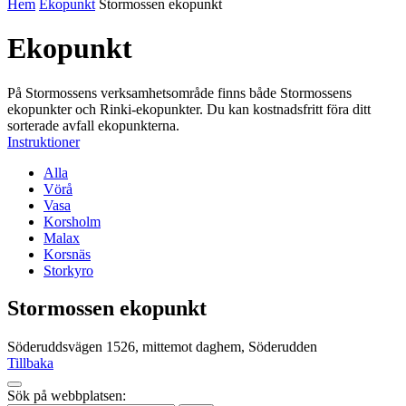
Hem
Ekopunkt
Stormossen ekopunkt
Ekopunkt
På Stormossens verksamhetsområde finns både Stormossens
ekopunkter och Rinki-ekopunkter. Du kan kostnadsfritt föra ditt
sorterade avfall ekopunkterna.
Instruktioner
Alla
Vörå
Vasa
Korsholm
Malax
Korsnäs
Storkyro
Stormossen ekopunkt
Söderuddsvägen 1526, mittemot daghem, Söderudden
Tillbaka
Tillbaka
Sök på webbplatsen:
up