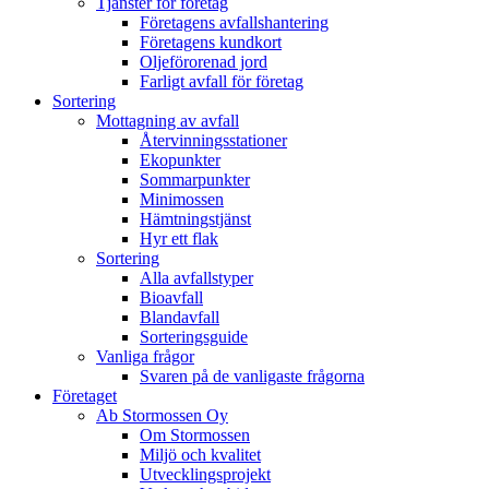
Tjänster för företag
Företagens avfallshantering
Företagens kundkort
Oljeförorenad jord
Farligt avfall för företag
Sortering
Mottagning av avfall
Återvinningsstationer
Ekopunkter
Sommarpunkter
Minimossen
Hämtningstjänst
Hyr ett flak
Sortering
Alla avfallstyper
Bioavfall
Blandavfall
Sorteringsguide
Vanliga frågor
Svaren på de vanligaste frågorna
Företaget
Ab Stormossen Oy
Om Stormossen
Miljö och kvalitet
Utvecklingsprojekt