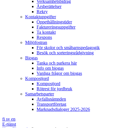
Verksamhetsbidrag
Årsberättelser
Rekry
Kontaktuppgifter
Öppethållningstider
Faktureringsuppgifter
Ta kontakt
Respons
Miljöfostran
För skolor och småbarnspedagogik
Besök och sorteringsrådgivning
Biogas
Tanka och parkera här
Info om biogas
Vanliga frågor om biogas
Kompostjord
Kompostjord
Rötrest för jordbruk
Samarbetsparter
Avfallsnämnden
Transportföretag
Marknadsdialoger 2025-2026
fi
sv
en
E-tjänst