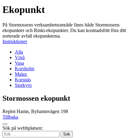
Ekopunkt
På Stormossens verksamhetsområde finns både Stormossens
ekopunkter och Rinki-ekopunkter. Du kan kostnadsfritt föra ditt
sorterade avfall ekopunkterna.
Instruktioner
Alla
Vörå
Vasa
Korsholm
Malax
Korsnäs
Storkyro
Stormossen ekopunkt
Replot Hamn, Byhamnvägen 198
Tillbaka
Tillbaka
Sök på webbplatsen:
up
Sök