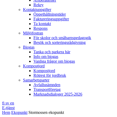
Årsberättelser
Rekry
Kontaktuppgifter
Öppethållningstider
Faktureringsuppgifter
Ta kontakt
Respons
Miljöfostran
För skolor och småbarnspedagogik
Besök och sorteringsrådgivning
Biogas
Tanka och parkera här
Info om biogas
Vanliga frågor om biogas
Kompostjord
Kompostjord
Rötrest för jordbruk
Samarbetsparter
Avfallsnämnden
Transportföretag
Marknadsdialoger 2025-2026
fi
sv
en
E-tjänst
Hem
Ekopunkt
Stormossen ekopunkt