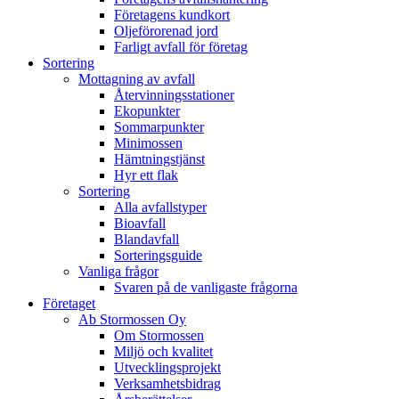
Företagens kundkort
Oljeförorenad jord
Farligt avfall för företag
Sortering
Mottagning av avfall
Återvinningsstationer
Ekopunkter
Sommarpunkter
Minimossen
Hämtningstjänst
Hyr ett flak
Sortering
Alla avfallstyper
Bioavfall
Blandavfall
Sorteringsguide
Vanliga frågor
Svaren på de vanligaste frågorna
Företaget
Ab Stormossen Oy
Om Stormossen
Miljö och kvalitet
Utvecklingsprojekt
Verksamhetsbidrag