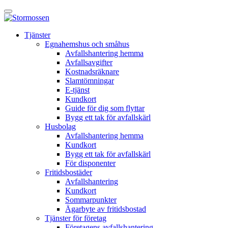
Skip
Öppna
to
huvudmeny
content
E-
Tjänster
tjänst
Egnahemshus och småhus
Avfallshantering hemma
Avfallsavgifter
Kostnadsräknare
Slamtömningar
E-tjänst
Kundkort
Guide för dig som flyttar
Bygg ett tak för avfallskärl
Husbolag
Avfallshantering hemma
Kundkort
Bygg ett tak för avfallskärl
För disponenter
Fritidsbostäder
Avfallshantering
Kundkort
Sommarpunkter
Ägarbyte av fritidsbostad
Tjänster för företag
Företagens avfallshantering