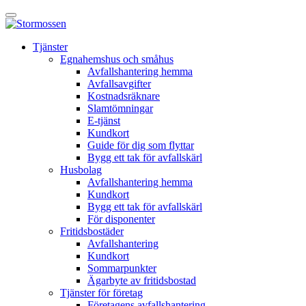
Skip
Öppna
to
huvudmeny
content
E-
Tjänster
tjänst
Egnahemshus och småhus
Avfallshantering hemma
Avfallsavgifter
Kostnadsräknare
Slamtömningar
E-tjänst
Kundkort
Guide för dig som flyttar
Bygg ett tak för avfallskärl
Husbolag
Avfallshantering hemma
Kundkort
Bygg ett tak för avfallskärl
För disponenter
Fritidsbostäder
Avfallshantering
Kundkort
Sommarpunkter
Ägarbyte av fritidsbostad
Tjänster för företag
Företagens avfallshantering