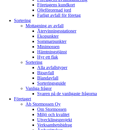
Företagens kundkort
Oljeförorenad jord
Farligt avfall för företag
Sortering
Mottagning av avfall
Återvinningsstationer
Ekopunkter
Sommarpunkter
Minimossen
Hämtningstjänst
Hyr ett flak
Sortering
Alla avfallstyper
Bioavfall
Blandavfall
Sorteringsguide
Vanliga frågor
Svaren på de vanligaste frågorna
Företaget
Ab Stormossen Oy
Om Stormossen
Miljö och kvalitet
Utvecklingsprojekt
Verksamhetsbidrag