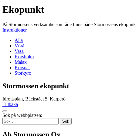
Ekopunkt
På Stormossens verksamhetsområde finns både Stormossens ekopunkter 
Instruktioner
Alla
Vörå
Vasa
Korsholm
Malax
Korsnäs
Storkyro
Stormossen ekopunkt
Idrottsplan, Bäckstået 5, Karperö
Tillbaka
Tillbaka
Sök på webbplatsen:
up
Sök
efter:
Ab Stormossen Oy