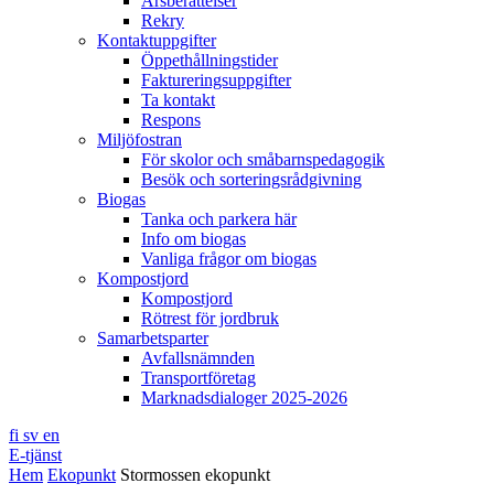
Årsberättelser
Rekry
Kontaktuppgifter
Öppethållningstider
Faktureringsuppgifter
Ta kontakt
Respons
Miljöfostran
För skolor och småbarnspedagogik
Besök och sorteringsrådgivning
Biogas
Tanka och parkera här
Info om biogas
Vanliga frågor om biogas
Kompostjord
Kompostjord
Rötrest för jordbruk
Samarbetsparter
Avfallsnämnden
Transportföretag
Marknadsdialoger 2025-2026
fi
sv
en
E-tjänst
Hem
Ekopunkt
Stormossen ekopunkt