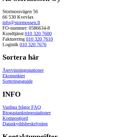
Stormossvägen 56
66 530 Kvevlax
info@stormossen.fi
FO-nummer: 0586634-8
Kundtjänst
010 320 7600
Fakturering
010 320 7610
Logistik
010 320 7676
Sortera här
Återvinningsstationer
Ekopunkter
Sorteringsguide
INFO
Vanliga frågor FAQ
Biogastankningsstationer
Kompostjord
Dataskyddsbeskrivning
Kontaktuppgifter