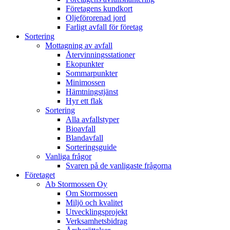
Företagens kundkort
Oljeförorenad jord
Farligt avfall för företag
Sortering
Mottagning av avfall
Återvinningsstationer
Ekopunkter
Sommarpunkter
Minimossen
Hämtningstjänst
Hyr ett flak
Sortering
Alla avfallstyper
Bioavfall
Blandavfall
Sorteringsguide
Vanliga frågor
Svaren på de vanligaste frågorna
Företaget
Ab Stormossen Oy
Om Stormossen
Miljö och kvalitet
Utvecklingsprojekt
Verksamhetsbidrag