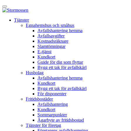
Skip
Öppna
to
huvudmeny
content
E-
Tjänster
tjänst
Egnahemshus och småhus
Avfallshantering hemma
Avfallsavgifter
Kostnadsräknare
Slamtömningar
E-tjänst
Kundkort
Guide för dig som flyttar
Bygg ett tak för avfallskärl
Husbolag
Avfallshantering hemma
Kundkort
Bygg ett tak för avfallskärl
För disponenter
Fritidsbostäder
Avfallshantering
Kundkort
Sommarpunkter
Ägarbyte av fritidsbostad
Tjänster för företag
Företagens avfallshantering