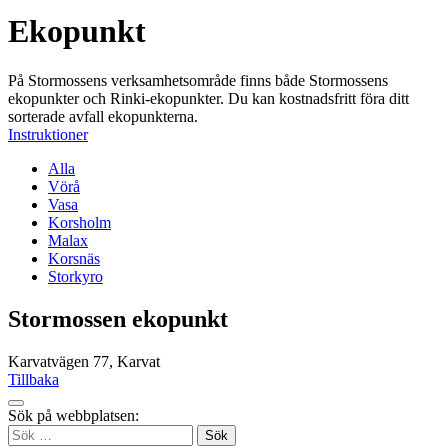
Ekopunkt
På Stormossens verksamhetsområde finns både Stormossens
ekopunkter och Rinki-ekopunkter. Du kan kostnadsfritt föra ditt
sorterade avfall ekopunkterna.
Instruktioner
Alla
Vörå
Vasa
Korsholm
Malax
Korsnäs
Storkyro
Stormossen ekopunkt
Karvatvägen 77, Karvat
Tillbaka
Tillbaka
Sök på webbplatsen:
up
Sök