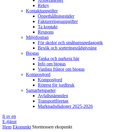
Årsberättelser
Rekry
Kontaktuppgifter
Öppethållningstider
Faktureringsuppgifter
Ta kontakt
Respons
Miljöfostran
För skolor och småbarnspedagogik
Besök och sorteringsrådgivning
Biogas
Tanka och parkera här
Info om biogas
Vanliga frågor om biogas
Kompostjord
Kompostjord
Rötrest för jordbruk
Samarbetsparter
Avfallsnämnden
Transportföretag
Marknadsdialoger 2025-2026
fi
sv
en
E-tjänst
Hem
Ekopunkt
Stormossen ekopunkt