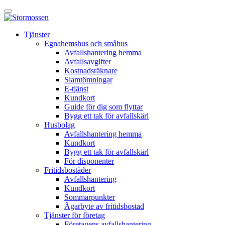
Skip
Öppna
to
huvudmeny
content
E-
Tjänster
tjänst
Egnahemshus och småhus
Avfallshantering hemma
Avfallsavgifter
Kostnadsräknare
Slamtömningar
E-tjänst
Kundkort
Guide för dig som flyttar
Bygg ett tak för avfallskärl
Husbolag
Avfallshantering hemma
Kundkort
Bygg ett tak för avfallskärl
För disponenter
Fritidsbostäder
Avfallshantering
Kundkort
Sommarpunkter
Ägarbyte av fritidsbostad
Tjänster för företag
Företagens avfallshantering