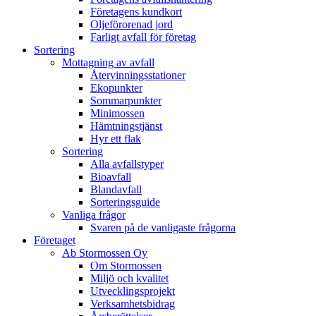
Företagens kundkort
Oljeförorenad jord
Farligt avfall för företag
Sortering
Mottagning av avfall
Återvinningsstationer
Ekopunkter
Sommarpunkter
Minimossen
Hämtningstjänst
Hyr ett flak
Sortering
Alla avfallstyper
Bioavfall
Blandavfall
Sorteringsguide
Vanliga frågor
Svaren på de vanligaste frågorna
Företaget
Ab Stormossen Oy
Om Stormossen
Miljö och kvalitet
Utvecklingsprojekt
Verksamhetsbidrag