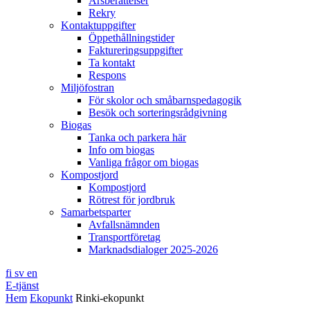
Årsberättelser
Rekry
Kontaktuppgifter
Öppethållningstider
Faktureringsuppgifter
Ta kontakt
Respons
Miljöfostran
För skolor och småbarnspedagogik
Besök och sorteringsrådgivning
Biogas
Tanka och parkera här
Info om biogas
Vanliga frågor om biogas
Kompostjord
Kompostjord
Rötrest för jordbruk
Samarbetsparter
Avfallsnämnden
Transportföretag
Marknadsdialoger 2025-2026
fi
sv
en
E-tjänst
Hem
Ekopunkt
Rinki-ekopunkt