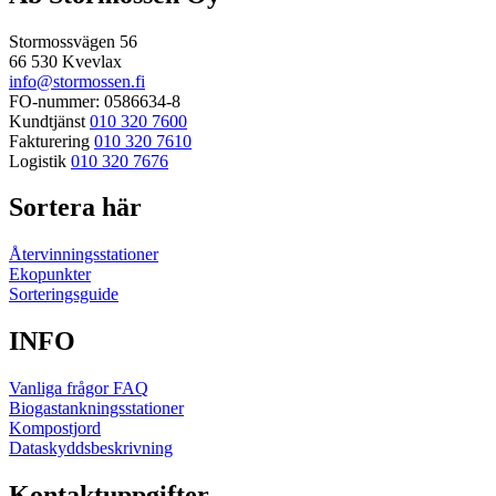
Stormossvägen 56
66 530 Kvevlax
info@stormossen.fi
FO-nummer: 0586634-8
Kundtjänst
010 320 7600
Fakturering
010 320 7610
Logistik
010 320 7676
Sortera här
Återvinningsstationer
Ekopunkter
Sorteringsguide
INFO
Vanliga frågor FAQ
Biogastankningsstationer
Kompostjord
Dataskyddsbeskrivning
Kontaktuppgifter