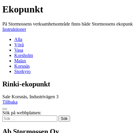
Ekopunkt
På Stormossens verksamhetsområde finns både Stormossens ekopunkter 
Instruktioner
Alla
Vörå
Vasa
Korsholm
Malax
Korsnäs
Storkyro
Rinki-ekopunkt
Sale Korsnäs, Industrivägen 3
Tillbaka
Tillbaka
Sök på webbplatsen:
up
Sök
efter:
Ab Stormossen Oy