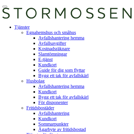
Skip
Öppna
to
huvudmeny
content
E-
Tjänster
tjänst
Egnahemshus och småhus
Avfallshantering hemma
Avfallsavgifter
Kostnadsräknare
Slamtömningar
E-tjänst
Kundkort
Guide för dig som flyttar
Bygg ett tak för avfallskärl
Husbolag
Avfallshantering hemma
Kundkort
Bygg ett tak för avfallskärl
För disponenter
Fritidsbostäder
Avfallshantering
Kundkort
Sommarpunkter
Ägarbyte av fritidsbostad