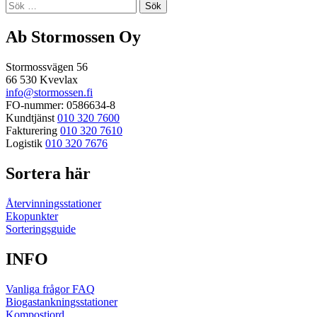
Sök
efter:
Ab Stormossen Oy
Stormossvägen 56
66 530 Kvevlax
info@stormossen.fi
FO-nummer: 0586634-8
Kundtjänst
010 320 7600
Fakturering
010 320 7610
Logistik
010 320 7676
Sortera här
Återvinningsstationer
Ekopunkter
Sorteringsguide
INFO
Vanliga frågor FAQ
Biogastankningsstationer
Kompostjord