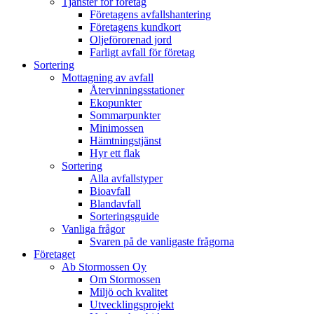
Tjänster för företag
Företagens avfallshantering
Företagens kundkort
Oljeförorenad jord
Farligt avfall för företag
Sortering
Mottagning av avfall
Återvinningsstationer
Ekopunkter
Sommarpunkter
Minimossen
Hämtningstjänst
Hyr ett flak
Sortering
Alla avfallstyper
Bioavfall
Blandavfall
Sorteringsguide
Vanliga frågor
Svaren på de vanligaste frågorna
Företaget
Ab Stormossen Oy
Om Stormossen
Miljö och kvalitet
Utvecklingsprojekt