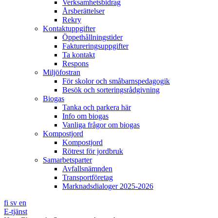
Verksamhetsbidrag
Årsberättelser
Rekry
Kontaktuppgifter
Öppethållningstider
Faktureringsuppgifter
Ta kontakt
Respons
Miljöfostran
För skolor och småbarnspedagogik
Besök och sorteringsrådgivning
Biogas
Tanka och parkera här
Info om biogas
Vanliga frågor om biogas
Kompostjord
Kompostjord
Rötrest för jordbruk
Samarbetsparter
Avfallsnämnden
Transportföretag
Marknadsdialoger 2025-2026
fi
sv
en
E-tjänst