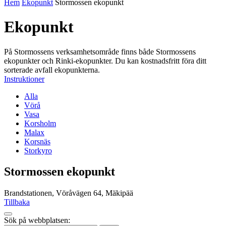
Hem
Ekopunkt
Stormossen ekopunkt
Ekopunkt
På Stormossens verksamhetsområde finns både Stormossens
ekopunkter och Rinki-ekopunkter. Du kan kostnadsfritt föra ditt
sorterade avfall ekopunkterna.
Instruktioner
Alla
Vörå
Vasa
Korsholm
Malax
Korsnäs
Storkyro
Stormossen ekopunkt
Brandstationen, Vöråvägen 64, Mäkipää
Tillbaka
Tillbaka
Sök på webbplatsen:
up