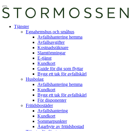
Skip
Öppna
to
huvudmeny
content
E-
Tjänster
tjänst
Egnahemshus och småhus
Avfallshantering hemma
Avfallsavgifter
Kostnadsräknare
Slamtömningar
E-tjänst
Kundkort
Guide för dig som flyttar
Bygg ett tak för avfallskärl
Husbolag
Avfallshantering hemma
Kundkort
Bygg ett tak för avfallskärl
För disponenter
Fritidsbostäder
Avfallshantering
Kundkort
Sommarpunkter
Ägarbyte av fritidsbostad