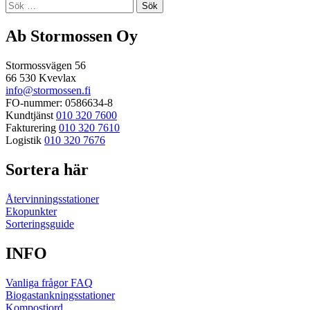
Sök
efter:
Ab Stormossen Oy
Stormossvägen 56
66 530 Kvevlax
info@stormossen.fi
FO-nummer: 0586634-8
Kundtjänst
010 320 7600
Fakturering
010 320 7610
Logistik
010 320 7676
Sortera här
Återvinningsstationer
Ekopunkter
Sorteringsguide
INFO
Vanliga frågor FAQ
Biogastankningsstationer
Kompostjord