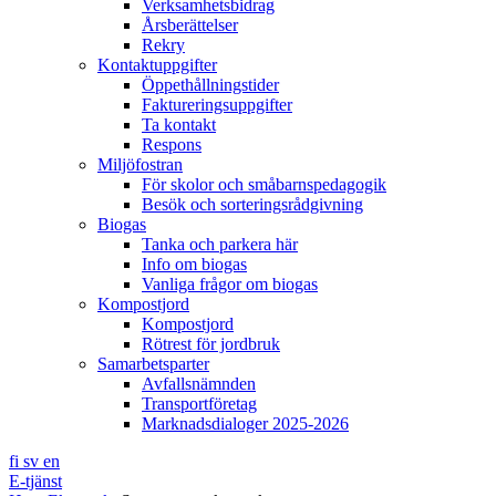
Verksamhetsbidrag
Årsberättelser
Rekry
Kontaktuppgifter
Öppethållningstider
Faktureringsuppgifter
Ta kontakt
Respons
Miljöfostran
För skolor och småbarnspedagogik
Besök och sorteringsrådgivning
Biogas
Tanka och parkera här
Info om biogas
Vanliga frågor om biogas
Kompostjord
Kompostjord
Rötrest för jordbruk
Samarbetsparter
Avfallsnämnden
Transportföretag
Marknadsdialoger 2025-2026
fi
sv
en
E-tjänst