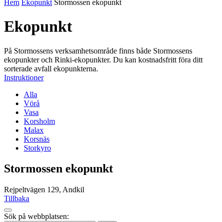
Hem
Ekopunkt
Stormossen ekopunkt
Ekopunkt
På Stormossens verksamhetsområde finns både Stormossens
ekopunkter och Rinki-ekopunkter. Du kan kostnadsfritt föra ditt
sorterade avfall ekopunkterna.
Instruktioner
Alla
Vörå
Vasa
Korsholm
Malax
Korsnäs
Storkyro
Stormossen ekopunkt
Rejpeltvägen 129, Andkil
Tillbaka
Tillbaka
Sök på webbplatsen:
up