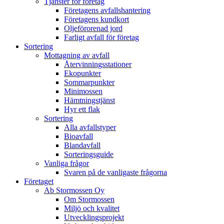
Tjänster för företag
Företagens avfallshantering
Företagens kundkort
Oljeförorenad jord
Farligt avfall för företag
Sortering
Mottagning av avfall
Återvinningsstationer
Ekopunkter
Sommarpunkter
Minimossen
Hämtningstjänst
Hyr ett flak
Sortering
Alla avfallstyper
Bioavfall
Blandavfall
Sorteringsguide
Vanliga frågor
Svaren på de vanligaste frågorna
Företaget
Ab Stormossen Oy
Om Stormossen
Miljö och kvalitet
Utvecklingsprojekt