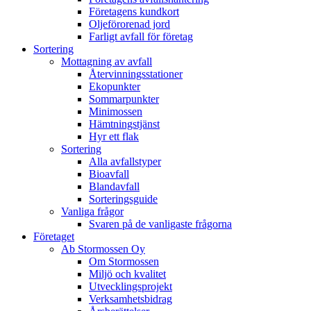
Företagens kundkort
Oljeförorenad jord
Farligt avfall för företag
Sortering
Mottagning av avfall
Återvinningsstationer
Ekopunkter
Sommarpunkter
Minimossen
Hämtningstjänst
Hyr ett flak
Sortering
Alla avfallstyper
Bioavfall
Blandavfall
Sorteringsguide
Vanliga frågor
Svaren på de vanligaste frågorna
Företaget
Ab Stormossen Oy
Om Stormossen
Miljö och kvalitet
Utvecklingsprojekt
Verksamhetsbidrag