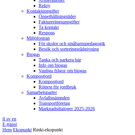
Årsberättelser
Rekry
Kontaktuppgifter
Öppethållningstider
Faktureringsuppgifter
Ta kontakt
Respons
Miljöfostran
För skolor och småbarnspedagogik
Besök och sorteringsrådgivning
Biogas
Tanka och parkera här
Info om biogas
Vanliga frågor om biogas
Kompostjord
Kompostjord
Rötrest för jordbruk
Samarbetsparter
Avfallsnämnden
Transportföretag
Marknadsdialoger 2025-2026
fi
sv
en
E-tjänst
Hem
Ekopunkt
Rinki-ekopunkt