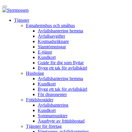
Skip
Öppna
to
huvudmeny
content
E-
Tjänster
tjänst
Egnahemshus och småhus
Avfallshantering hemma
Avfallsavgifter
Kostnadsräknare
Slamtömningar
E-tjänst
Kundkort
Guide för dig som flyttar
Bygg ett tak för avfallskärl
Husbolag
Avfallshantering hemma
Kundkort
Bygg ett tak för avfallskärl
För disponenter
Fritidsbostäder
Avfallshantering
Kundkort
Sommarpunkter
Ägarbyte av fritidsbostad
Tjänster för företag
Företagens avfallshantering