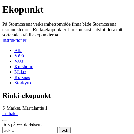
Ekopunkt
På Stormossens verksamhetsområde finns både Stormossens
ekopunkter och Rinki-ekopunkter. Du kan kostnadsfritt föra ditt
sorterade avfall ekopunkterna.
Instruktioner
Alla
Vörå
Vasa
Korsholm
Malax
Korsnäs
Storkyro
Rinki-ekopunkt
S-Market, Marttilantie 1
Tillbaka
Tillbaka
Sök på webbplatsen:
up
Sök