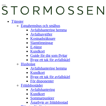
Skip
Öppna
to
huvudmeny
content
E-
Tjänster
tjänst
Egnahemshus och småhus
Avfallshantering hemma
Avfallsavgifter
Kostnadsräknare
Slamtömningar
E-tjänst
Kundkort
Guide för dig som flyttar
Bygg ett tak för avfallskärl
Husbolag
Avfallshantering hemma
Kundkort
Bygg ett tak för avfallskärl
För disponenter
Fritidsbostäder
Avfallshantering
Kundkort
Sommarpunkter
Ägarbyte av fritidsbostad