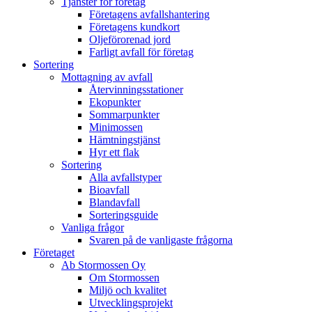
Tjänster för företag
Företagens avfallshantering
Företagens kundkort
Oljeförorenad jord
Farligt avfall för företag
Sortering
Mottagning av avfall
Återvinningsstationer
Ekopunkter
Sommarpunkter
Minimossen
Hämtningstjänst
Hyr ett flak
Sortering
Alla avfallstyper
Bioavfall
Blandavfall
Sorteringsguide
Vanliga frågor
Svaren på de vanligaste frågorna
Företaget
Ab Stormossen Oy
Om Stormossen
Miljö och kvalitet
Utvecklingsprojekt