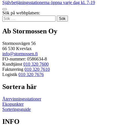
Självbetjäningsstationerna öppna varje dag kl. 7-19
Tillbaka
Sök på webbplatsen:
up
Sök
efter:
Ab Stormossen Oy
Stormossvägen 56
66 530 Kvevlax
info@stormossen.fi
FO-nummer: 0586634-8
Kundtjänst
010 320 7600
Fakturering
010 320 7610
Logistik
010 320 7676
Sortera här
Återvinningsstationer
Ekopunkter
Sorteringsguide
INFO