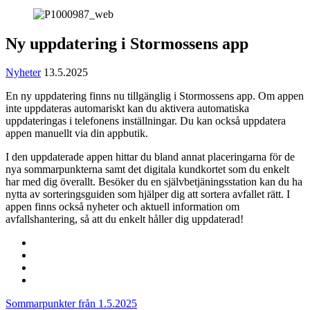
Ny uppdatering i Stormossens app
Nyheter
13.5.2025
En ny uppdatering finns nu tillgänglig i Stormossens app. Om appen
inte uppdateras automariskt kan du aktivera automatiska
uppdateringas i telefonens inställningar. Du kan också uppdatera
appen manuellt via din appbutik.
I den uppdaterade appen hittar du bland annat placeringarna för de
nya sommarpunkterna samt det digitala kundkortet som du enkelt
har med dig överallt. Besöker du en självbetjäningsstation kan du ha
nytta av sorteringsguiden som hjälper dig att sortera avfallet rätt. I
appen finns också nyheter och aktuell information om
avfallshantering, så att du enkelt håller dig uppdaterad!
Share
to:
Share
facebook
to:
Share
linkedin
to:
Share
twitter
to:
Inläggsnavigering
Sommarpunkter från 1.5.2025
email