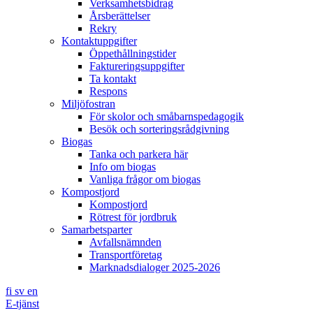
Verksamhetsbidrag
Årsberättelser
Rekry
Kontaktuppgifter
Öppethållningstider
Faktureringsuppgifter
Ta kontakt
Respons
Miljöfostran
För skolor och småbarnspedagogik
Besök och sorteringsrådgivning
Biogas
Tanka och parkera här
Info om biogas
Vanliga frågor om biogas
Kompostjord
Kompostjord
Rötrest för jordbruk
Samarbetsparter
Avfallsnämnden
Transportföretag
Marknadsdialoger 2025-2026
fi
sv
en
E-tjänst