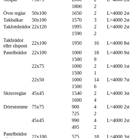
1800
2
Övre reglar
50x100
1650
2
L=4000 2st
Takbalkar
50x100
1570
3
L=4000 2st
Takfotsbrädor
22x120
1995
2
L=4000 2st
1590
2
Takbrädor
22x100
1950
16
L=4000 8st
eller råspont
Panelbrädor
22x100
1000
18
L=4000 9st
1500
9
22x75
1000
2
L=4000 1st
1500
1
22x50
1000
14
L=4000 7st
1500
6
Skruvreglar
45x45
1540
2
L=4000 3st
1600
4
Dörrstomme
75x75
900
4
L=4000 2st
725
2
45x45
990
4
L=4000 2st
495
2
Panelbrädor
22x100
575
18
L=4000 3st