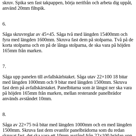
skruv. Spika sen fast takpappen, börja nerifrån och arbeta dig uppåt,
använd 20mm filtspik.
6.
Såga skruvreglar av 45×45. Såga två med längden 15400mm och
fyra med längden 1600mm. Skruva fast dem på stolparna. Två på de
korta stolparna och en på de långa stolparna, de ska vara på höjden
165mm från marken.
7.
Såga upp panelen till avfallskärlstaket. Såga utav 22×100 18 bitar
med längden 1000mm och 9 bitar med längden 1500mm. Skruva
fast dem på avfallskärstaket. Panelbitarna som är längst ner ska vara
på höjden 165mm från marken, mellan resterande panelbrädor
används avståndet 10mm.
8.
Såga av 22×75 två bitar med längden 1000mm och en med längden
1500mm. Skruva fast dem ovanför panelbrädorna som du redan
skruvat fast, det ska vara ett 10mm avstånd från 22×100 brädan upp