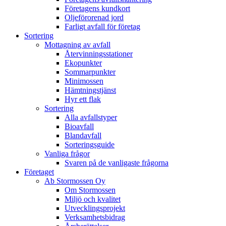
Företagens kundkort
Oljeförorenad jord
Farligt avfall för företag
Sortering
Mottagning av avfall
Återvinningsstationer
Ekopunkter
Sommarpunkter
Minimossen
Hämtningstjänst
Hyr ett flak
Sortering
Alla avfallstyper
Bioavfall
Blandavfall
Sorteringsguide
Vanliga frågor
Svaren på de vanligaste frågorna
Företaget
Ab Stormossen Oy
Om Stormossen
Miljö och kvalitet
Utvecklingsprojekt
Verksamhetsbidrag