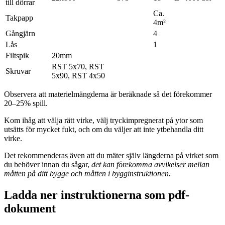
till dörrar
Ca.
Takpapp
4m²
Gångjärn
4
Lås
1
Filtspik
20mm
RST 5x70, RST
Skruvar
5x90, RST 4x50
Observera att materielmängderna är beräknade så det förekommer
20–25% spill.
Kom ihåg att välja rätt virke, välj tryckimpregnerat på ytor som
utsätts för mycket fukt, och om du väljer att inte ytbehandla ditt
virke.
Det rekommenderas även att du mäter själv längderna på virket som
du behöver innan du sågar,
det kan förekomma avvikelser mellan
måtten på ditt bygge och måtten i bygginstruktionen.
Ladda ner instruktionerna som pdf-
dokument