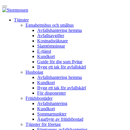
Skip
Öppna
to
huvudmeny
content
E-
Tjänster
tjänst
Egnahemshus och småhus
Avfallshantering hemma
Avfallsavgifter
Kostnadsräknare
Slamtömningar
E-tjänst
Kundkort
Guide för dig som flyttar
Bygg ett tak för avfallskärl
Husbolag
Avfallshantering hemma
Kundkort
Bygg ett tak för avfallskärl
För disponenter
Fritidsbostäder
Avfallshantering
Kundkort
Sommarpunkter
Ägarbyte av fritidsbostad
Tjänster för företag
Företagens avfallshantering