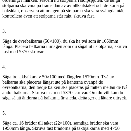
ordentligt i marken. Placera nu stolparna i stolpspjuten, de långa
stolparna ska vara på framsidan av avfallkärlstaket och de korta på
baksidan, observera att urtagen på stolparna ska vara svängda utåt,
kontrollera även att stolparna står rakt, skruva fast.
3.
Såga de övrebalkarna (50×100), du ska ha två som är 1650mm
långa. Placera balkarna i urtagen som du sågat ut i stolparna, skruva
fast med 5×70 skruvar.
4.
Såga tre takbalkar av 50×100 med längden 1570mm. Två av
balkarna ska placeras längst ute på kanterna ovanpå de
övrebalkarna, den tredje balken ska placeras på mitten mellan de två
andra balkarna. Skruva fast med 5×70 skruvar. Om du vill kan du
såga så att ändorna på balkarna är sneda, detta ger ett lättare uttryck.
5.
Såga ca. 16 brädor till taket (22×100), samtliga brädor ska vara
1950mm långa. Skruva fast brädorna på takbjälkarna med 4×50