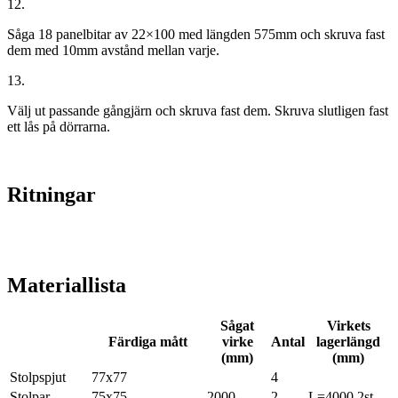
12.
Såga 18 panelbitar av 22×100 med längden 575mm och skruva fast
dem med 10mm avstånd mellan varje.
13.
Välj ut passande gångjärn och skruva fast dem. Skruva slutligen fast
ett lås på dörrarna.
Ritningar
Materiallista
Sågat
Virkets
Färdiga mått
virke
Antal
lagerlängd
(mm)
(mm)
Stolpspjut
77x77
4
Stolpar
75x75
2000
2
L=4000 2st