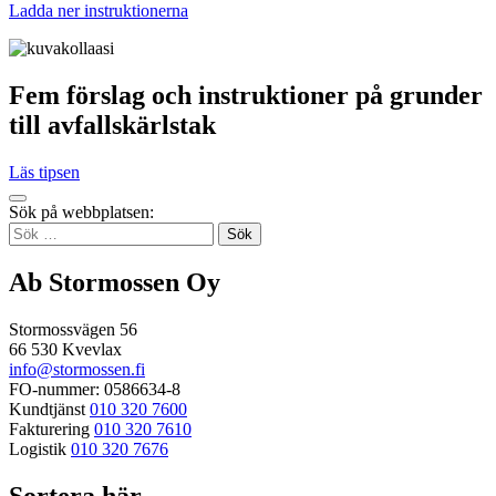
Ladda ner instruktionerna
Fem förslag och instruktioner på grunder
till avfallskärlstak
Läs tipsen
Tillbaka
Sök på webbplatsen:
up
Sök
efter:
Ab Stormossen Oy
Stormossvägen 56
66 530 Kvevlax
info@stormossen.fi
FO-nummer: 0586634-8
Kundtjänst
010 320 7600
Fakturering
010 320 7610
Logistik
010 320 7676
Sortera här