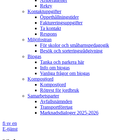
Årsberättelser
Rekry
Kontaktuppgifter
Öppethållningstider
Faktureringsuppgifter
Ta kontakt
Respons
Miljöfostran
För skolor och småbarnspedagogik
Besök och sorteringsrådgivning
Biogas
Tanka och parkera här
Info om biogas
Vanliga frågor om biogas
Kompostjord
Kompostjord
Rötrest för jordbruk
Samarbetsparter
Avfallsnämnden
Transportföretag
Marknadsdialoger 2025-2026
fi
sv
en
E-tjänst