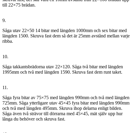
till 22×75 brädan.
9.
Såga utav 22×50 14 bitar med längden 1000mm och sex bitar med
längden 1500. Skruva fast dem så det är 25mm avstånd mellan varje
ribba.
10.
Såga takkantsbrädorna utav 22×120. Såga två bitar med längden
1995mm och två med längden 1590. Skruva fast dem runt taket.
11.
Såga fyra bitar av 75×75 med längden 990mm och två med längden
725mm. Såga ytterligare utav 45×45 fyra bitar med längden 990mm
och två med längden 495mm. Skruva ihop delarna enligt bilden.
Såga även två strävor till dörrarna med 45×45, mät själv upp hur
långa du behöver och skruva fast.