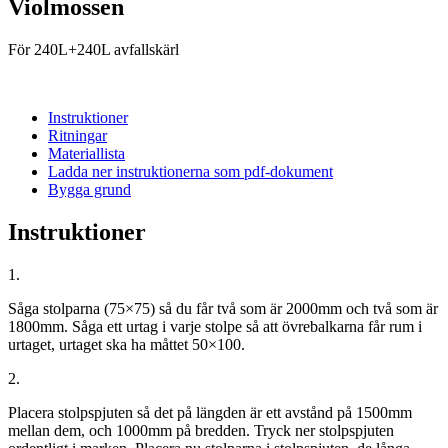
Violmossen
För 240L+240L avfallskärl
Instruktioner
Ritningar
Materiallista
Ladda ner instruktionerna som pdf-dokument
Bygga grund
Instruktioner
1.
Såga stolparna (75×75) så du får två som är 2000mm och två som är
1800mm. Såga ett urtag i varje stolpe så att övrebalkarna får rum i
urtaget, urtaget ska ha måttet 50×100.
2.
Placera stolpspjuten så det på längden är ett avstånd på 1500mm
mellan dem, och 1000mm på bredden. Tryck ner stolpspjuten