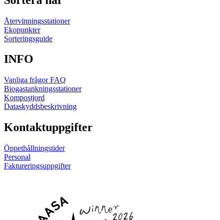
Återvinningsstationer
Ekopunkter
Sorteringsguide
INFO
Vanliga frågor FAQ
Biogastankningsstationer
Kompostjord
Dataskyddsbeskrivning
Kontaktuppgifter
Öppethållningstider
Personal
Faktureringsuppgifter
Länk
Länk
till
till
sociala
sociala
medier
medier