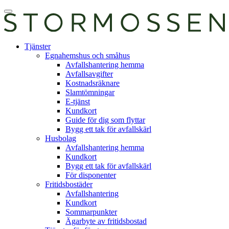
Skip
Öppna
to
huvudmeny
content
E-
Tjänster
tjänst
Egnahemshus och småhus
Avfallshantering hemma
Avfallsavgifter
Kostnadsräknare
Slamtömningar
E-tjänst
Kundkort
Guide för dig som flyttar
Bygg ett tak för avfallskärl
Husbolag
Avfallshantering hemma
Kundkort
Bygg ett tak för avfallskärl
För disponenter
Fritidsbostäder
Avfallshantering
Kundkort
Sommarpunkter
Ägarbyte av fritidsbostad