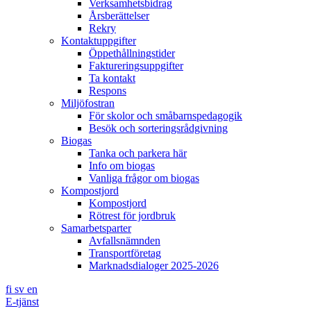
Verksamhetsbidrag
Årsberättelser
Rekry
Kontaktuppgifter
Öppethållningstider
Faktureringsuppgifter
Ta kontakt
Respons
Miljöfostran
För skolor och småbarnspedagogik
Besök och sorteringsrådgivning
Biogas
Tanka och parkera här
Info om biogas
Vanliga frågor om biogas
Kompostjord
Kompostjord
Rötrest för jordbruk
Samarbetsparter
Avfallsnämnden
Transportföretag
Marknadsdialoger 2025-2026
fi
sv
en
E-tjänst