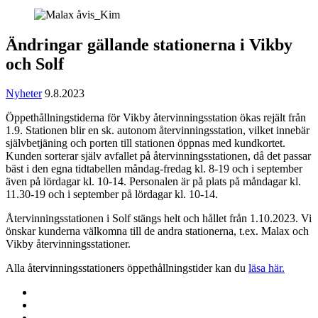
Ändringar gällande stationerna i Vikby
och Solf
Nyheter
9.8.2023
Öppethållningstiderna för Vikby återvinningsstation ökas rejält från
1.9. Stationen blir en sk. autonom återvinningsstation, vilket innebär
självbetjäning och porten till stationen öppnas med kundkortet.
Kunden sorterar själv avfallet på återvinningsstationen, då det passar
bäst i den egna tidtabellen måndag-fredag kl. 8-19 och i september
även på lördagar kl. 10-14. Personalen är på plats på måndagar kl.
11.30-19 och i september på lördagar kl. 10-14.
Återvinningsstationen i Solf stängs helt och hållet från 1.10.2023. Vi
önskar kunderna välkomna till de andra stationerna, t.ex. Malax och
Vikby återvinningsstationer.
Alla återvinningsstationers öppethållningstider kan du
läsa här.
Share
to:
Share
facebook
to:
Share