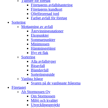
Tjänster för företag
Företagens avfallshantering
Företagens kundkort
Oljeförorenad jord
Farligt avfall för företag
Sortering
Mottagning av avfall
Återvinningsstationer
Ekopunkter
Sommarpunkter
Minimossen
Hämtningstjänst
Hyr ett flak
Sortering
Alla avfallstyper
Bioavfall
Blandavfall
Sorteringsguide
Vanliga frågor
Svaren på de vanligaste frågorna
Företaget
Ab Stormossen Oy
Om Stormossen
Miljö och kvalitet
Utvecklingsprojekt