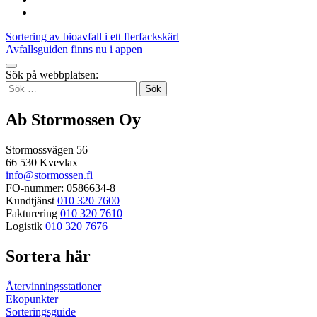
linkedin
to:
Share
twitter
to:
Inläggsnavigering
Sortering av bioavfall i ett flerfackskärl
email
Avfallsguiden finns nu i appen
Tillbaka
Sök på webbplatsen:
up
Sök
efter:
Ab Stormossen Oy
Stormossvägen 56
66 530 Kvevlax
info@stormossen.fi
FO-nummer: 0586634-8
Kundtjänst
010 320 7600
Fakturering
010 320 7610
Logistik
010 320 7676
Sortera här
Återvinningsstationer
Ekopunkter
Sorteringsguide