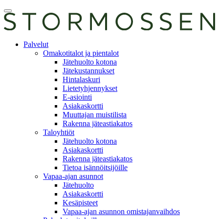
Skip
Avaa
to
päävalikko
content
E-
Palvelut
asiointi
Omakotitalot ja pientalot
Jätehuolto kotona
Jätekustannukset
Hintalaskuri
Lietetyhjennykset
E-asiointi
Asiakaskortti
Muuttajan muistilista
Rakenna jäteastiakatos
Taloyhtiöt
Jätehuolto kotona
Asiakaskortti
Rakenna jäteastiakatos
Tietoa isännöitsijöille
Vapaa-ajan asunnot
Jätehuolto
Asiakaskortti
Kesäpisteet
Vapaa-ajan asunnon omistajanvaihdos