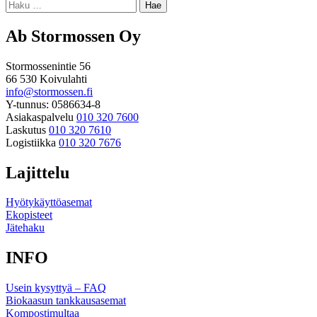
Haku:
Ab Stormossen Oy
Stormossenintie 56
66 530 Koivulahti
info@stormossen.fi
Y-tunnus: 0586634-8
Asiakaspalvelu
010 320 7600
Laskutus
010 320 7610
Logistiikka
010 320 7676
Lajittelu
Hyötykäyttöasemat
Ekopisteet
Jätehaku
INFO
Usein kysyttyä – FAQ
Biokaasun tankkausasemat
Kompostimultaa