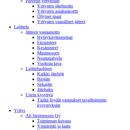
Palvelut yrityksille
Yritysten jätehuolto
Yritysten asiakaskortti
Öljyiset maat
Yritysten vaaralliset jätteet
Lajittelu
Jätteen vastaanotto
Hyötykäyttöasemat
Ekopisteet
Kesäpisteet
Minimossen
Noutopalvelu
Vuokraa lava
Lajitteluohjeet
Kaikki jätelajit
Biojäte
Sekajäte
Jätehaku
Usein kysyttyä
Täältä löydät vastaukset tavallisimpiin
kysymyksiin
Yritys
Ab Stormossen Oy
Toiminnan kuvaus
Ympäristö ja laatu