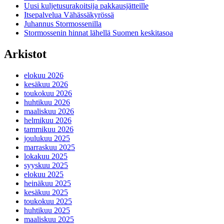
Uusi kuljetusurakoitsija pakkausjätteille
Itsepalvelua Vähässäkyrössä
Juhannus Stormossenilla
Stormossenin hinnat lähellä Suomen keskitasoa
Arkistot
elokuu 2026
kesäkuu 2026
toukokuu 2026
huhtikuu 2026
maaliskuu 2026
helmikuu 2026
tammikuu 2026
joulukuu 2025
marraskuu 2025
lokakuu 2025
syyskuu 2025
elokuu 2025
heinäkuu 2025
kesäkuu 2025
toukokuu 2025
huhtikuu 2025
maaliskuu 2025