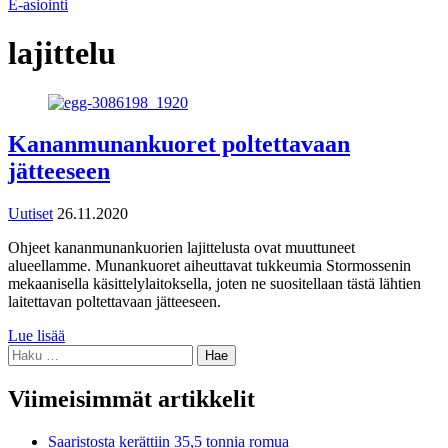
E-asiointi
lajittelu
Kananmunankuoret poltettavaan
jätteeseen
Uutiset
26.11.2020
Ohjeet kananmunankuorien lajittelusta ovat muuttuneet
alueellamme. Munankuoret aiheuttavat tukkeumia Stormossenin
mekaanisella käsittelylaitoksella, joten ne suositellaan tästä lähtien
laitettavan poltettavaan jätteeseen.
Lue lisää
Haku:
Viimeisimmät artikkelit
Saaristosta kerättiin 35,5 tonnia romua