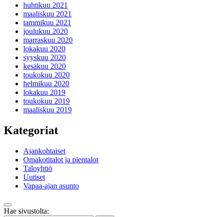
huhtikuu 2021
maaliskuu 2021
tammikuu 2021
joulukuu 2020
marraskuu 2020
lokakuu 2020
syyskuu 2020
kesäkuu 2020
toukokuu 2020
helmikuu 2020
lokakuu 2019
toukokuu 2019
maaliskuu 2019
Kategoriat
Ajankohtaiset
Omakotitalot ja pientalot
Taloyhtiö
Uutiset
Vapaa-ajan asunto
Takaisin
Hae sivustolta:
ylös