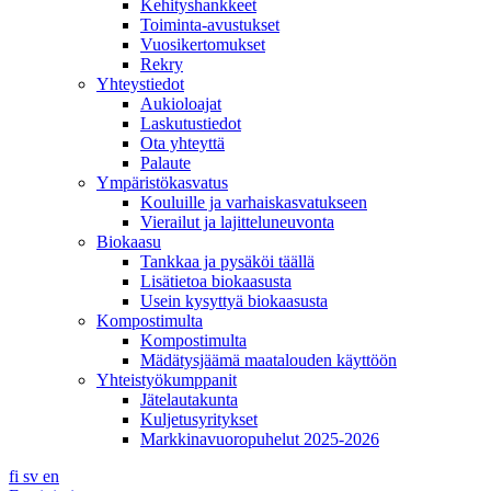
Kehityshankkeet
Toiminta-avustukset
Vuosikertomukset
Rekry
Yhteystiedot
Aukioloajat
Laskutustiedot
Ota yhteyttä
Palaute
Ympäristökasvatus
Kouluille ja varhaiskasvatukseen
Vierailut ja lajitteluneuvonta
Biokaasu
Tankkaa ja pysäköi täällä
Lisätietoa biokaasusta
Usein kysyttyä biokaasusta
Kompostimulta
Kompostimulta
Mädätysjäämä maatalouden käyttöön
Yhteistyökumppanit
Jätelautakunta
Kuljetusyritykset
Markkinavuoropuhelut 2025-2026
fi
sv
en