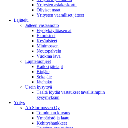
Yritysten asiakaskortti
Öljyiset maat
Yritysten vaaralliset jätteet
Lajittelu
Jätteen vastaanotto
Hyötykäyttöasemat
Ekopisteet
Kesäpisteet
Minimossen
Noutopalvelu
Vuokraa lava
Lajitteluohjeet
Kaikki jätelajit
Biojäte
Sekajäte
Jätehaku
Usein kysyttyä
Täältä löydät vastaukset tavallisimpiin
kysymyksiin
Yritys
Ab Stormossen Oy
Toiminnan kuvaus
Ympäristö ja laatu
Kehityshankkeet