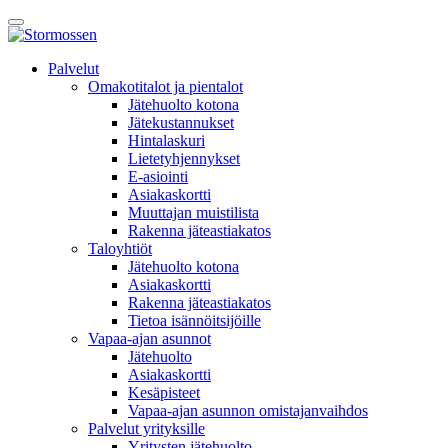
Skip
Avaa
to
päävalikko
content
E-
Palvelut
asiointi
Omakotitalot ja pientalot
Jätehuolto kotona
Jätekustannukset
Hintalaskuri
Lietetyhjennykset
E-asiointi
Asiakaskortti
Muuttajan muistilista
Rakenna jäteastiakatos
Taloyhtiöt
Jätehuolto kotona
Asiakaskortti
Rakenna jäteastiakatos
Tietoa isännöitsijöille
Vapaa-ajan asunnot
Jätehuolto
Asiakaskortti
Kesäpisteet
Vapaa-ajan asunnon omistajanvaihdos
Palvelut yrityksille
Yritysten jätehuolto