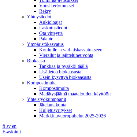
Toiminta-avustukset
Vuosikertomukset
Rekry
Yhteystiedot
Aukioloajat
Laskutustiedot
Ota yhteyttä
Palaute
Ympäristökasvatus
Kouluille ja varhaiskasvatukseen
Vierailut ja lajitteluneuvonta
Biokaasu
Tankkaa ja pysäköi täällä
Lisätietoa biokaasusta
Usein kysyttyä biokaasusta
Kompostimulta
Kompostimulta
Mädätysjäämä maatalouden käyttöön
Yhteistyökumppanit
Jätelautakunta
Kuljetusyritykset
Markkinavuoropuhelut 2025-2026
fi
sv
en
E-asiointi