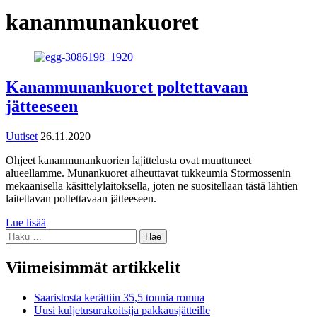
kananmunankuoret
Kananmunankuoret poltettavaan
jätteeseen
Uutiset
26.11.2020
Ohjeet kananmunankuorien lajittelusta ovat muuttuneet
alueellamme. Munankuoret aiheuttavat tukkeumia Stormossenin
mekaanisella käsittelylaitoksella, joten ne suositellaan tästä lähtien
laitettavan poltettavaan jätteeseen.
Lue lisää
Haku:
Viimeisimmät artikkelit
Saaristosta kerättiin 35,5 tonnia romua
Uusi kuljetusurakoitsija pakkausjätteille