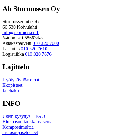
Ab Stormossen Oy
Stormossenintie 56
66 530 Koivulahti
info@stormossen.fi
Y-tunnus: 0586634-8
Asiakaspalvelu
010 320 7600
Laskutus
010 320 7610
Logistiikka
010 320 7676
Lajittelu
Hyötykäyttöasemat
Ekopisteet
Jätehaku
INFO
Usein kysyttyä – FAQ
Biokaasun tankkausasemat
Kompostimultaa
Tietosuojaselosteet