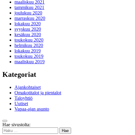
maaliskuu 2021
tammikuu 2021
joulukuu 2020
marraskuu 2020
lokakuu 2020
syyskuu 2020
kesäkuu 2020
toukokuu 2020
helmikuu 2020
lokakuu 2019
toukokuu 2019
maaliskuu 2019
Kategoriat
Ajankohtaiset
Omakotitalot ja pientalot
Taloyhtiö
Uutiset
Vapaa-ajan asunto
Takaisin
Hae sivustolta:
ylös
Haku: