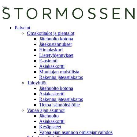
Skip
Avaa
to
päävalikko
content
E-
Palvelut
asiointi
Omakotitalot ja pientalot
Jätehuolto kotona
Jätekustannukset
Hintalaskuri
Lietetyhjennykset
E-asiointi
Asiakaskortti
Muuttajan muistilista
Rakenna jäteastiakatos
Taloyhtiöt
Jätehuolto kotona
Asiakaskortti
Rakenna jäteastiakatos
Tietoa isännöitsijöille
Vapaa-ajan asunnot
Jätehuolto
Asiakaskortti
Kesäpisteet
Vapaa-ajan asunnon omistajanvaihdos