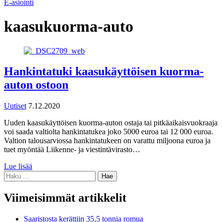
E-asiointi
kaasukuorma-auto
Hankintatuki kaasukäyttöisen kuorma-
auton ostoon
Uutiset
7.12.2020
Uuden kaasukäyttöisen kuorma-auton ostaja tai pitkäaikaisvuokraaja
voi saada valtiolta hankintatukea joko 5000 euroa tai 12 000 euroa.
Valtion talousarviossa hankintatukeen on varattu miljoona euroa ja
tuet myöntää Liikenne- ja viestintävirasto…
Lue lisää
Haku:
Viimeisimmät artikkelit
Saaristosta kerättiin 35,5 tonnia romua