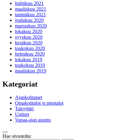
huhtikuu 2021
maaliskuu 2021
tammikuu 2021
joulukuu 2020
marraskuu 2020
lokakuu 2020
syyskuu 2020
kesäkuu 2020
toukokuu 2020
helmikuu 2020
lokakuu 2019
toukokuu 2019
maaliskuu 2019
Kategoriat
Ajankohtaiset
Omakotitalot ja pientalot
Taloyhtiö
Uutiset
Vapaa-ajan asunto
Takaisin
Hae sivustolta:
ylös