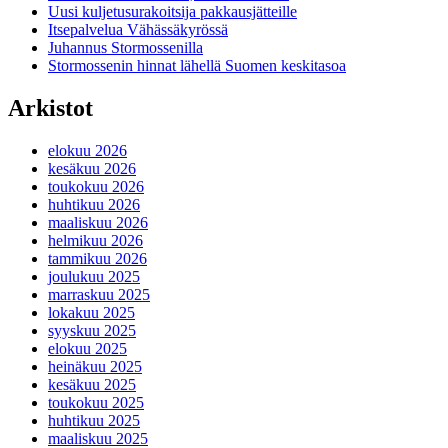
Uusi kuljetusurakoitsija pakkausjätteille
Itsepalvelua Vähässäkyrössä
Juhannus Stormossenilla
Stormossenin hinnat lähellä Suomen keskitasoa
Arkistot
elokuu 2026
kesäkuu 2026
toukokuu 2026
huhtikuu 2026
maaliskuu 2026
helmikuu 2026
tammikuu 2026
joulukuu 2025
marraskuu 2025
lokakuu 2025
syyskuu 2025
elokuu 2025
heinäkuu 2025
kesäkuu 2025
toukokuu 2025
huhtikuu 2025
maaliskuu 2025