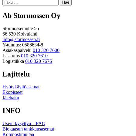
Haku:
Ab Stormossen Oy
Stormossenintie 56
66 530 Koivulahti
info@stormossen.fi
Y-tunnus: 0586634-8
Asiakaspalvelu
010 320 7600
Laskutus
010 320 7610
Logistiikka
010 320 7676
Lajittelu
Hyötykäyttöasemat
Ekopisteet
Jätehaku
INFO
Usein kysyttyä – FAQ
Biokaasun tankkausasemat
Kompostimultaa