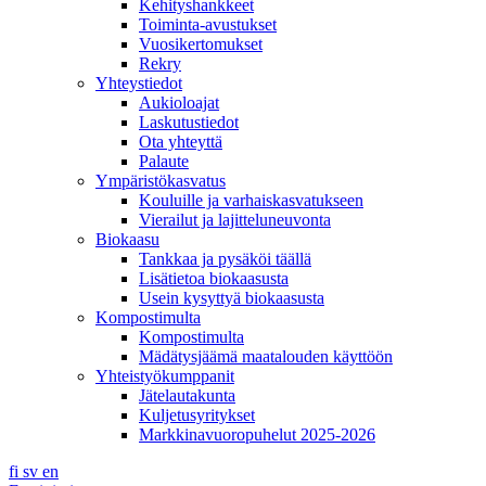
Kehityshankkeet
Toiminta-avustukset
Vuosikertomukset
Rekry
Yhteystiedot
Aukioloajat
Laskutustiedot
Ota yhteyttä
Palaute
Ympäristökasvatus
Kouluille ja varhaiskasvatukseen
Vierailut ja lajitteluneuvonta
Biokaasu
Tankkaa ja pysäköi täällä
Lisätietoa biokaasusta
Usein kysyttyä biokaasusta
Kompostimulta
Kompostimulta
Mädätysjäämä maatalouden käyttöön
Yhteistyökumppanit
Jätelautakunta
Kuljetusyritykset
Markkinavuoropuhelut 2025-2026
fi
sv
en