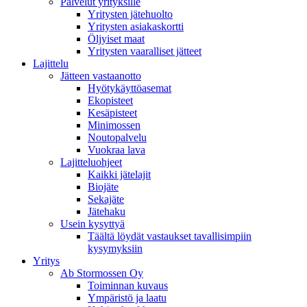
Palvelut yrityksille
Yritysten jätehuolto
Yritysten asiakaskortti
Öljyiset maat
Yritysten vaaralliset jätteet
Lajittelu
Jätteen vastaanotto
Hyötykäyttöasemat
Ekopisteet
Kesäpisteet
Minimossen
Noutopalvelu
Vuokraa lava
Lajitteluohjeet
Kaikki jätelajit
Biojäte
Sekajäte
Jätehaku
Usein kysyttyä
Täältä löydät vastaukset tavallisimpiin
kysymyksiin
Yritys
Ab Stormossen Oy
Toiminnan kuvaus
Ympäristö ja laatu