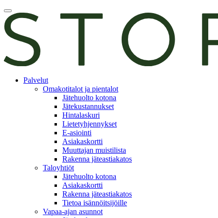
Skip
Avaa
to
päävalikko
content
E-
Palvelut
asiointi
Omakotitalot ja pientalot
Jätehuolto kotona
Jätekustannukset
Hintalaskuri
Lietetyhjennykset
E-asiointi
Asiakaskortti
Muuttajan muistilista
Rakenna jäteastiakatos
Taloyhtiöt
Jätehuolto kotona
Asiakaskortti
Rakenna jäteastiakatos
Tietoa isännöitsijöille
Vapaa-ajan asunnot