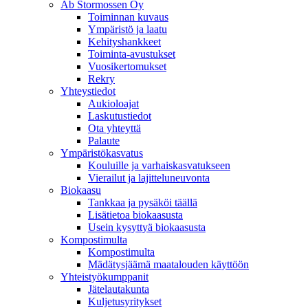
Ab Stormossen Oy
Toiminnan kuvaus
Ympäristö ja laatu
Kehityshankkeet
Toiminta-avustukset
Vuosikertomukset
Rekry
Yhteystiedot
Aukioloajat
Laskutustiedot
Ota yhteyttä
Palaute
Ympäristökasvatus
Kouluille ja varhaiskasvatukseen
Vierailut ja lajitteluneuvonta
Biokaasu
Tankkaa ja pysäköi täällä
Lisätietoa biokaasusta
Usein kysyttyä biokaasusta
Kompostimulta
Kompostimulta
Mädätysjäämä maatalouden käyttöön
Yhteistyökumppanit
Jätelautakunta
Kuljetusyritykset