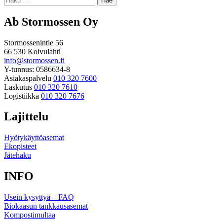
Ab Stormossen Oy
Stormossenintie 56
66 530 Koivulahti
info@stormossen.fi
Y-tunnus: 0586634-8
Asiakaspalvelu
010 320 7600
Laskutus
010 320 7610
Logistiikka
010 320 7676
Lajittelu
Hyötykäyttöasemat
Ekopisteet
Jätehaku
INFO
Usein kysyttyä – FAQ
Biokaasun tankkausasemat
Kompostimultaa