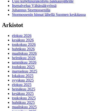
Uusi kuljetusurakoitsija pakkausjätteille
Itsepalvelua Vähässäkyrössä
Juhannus Stormossenilla
Stormossenin hinnat lähellä Suomen keskitasoa
Arkistot
elokuu 2026
kesäkuu 2026
toukokuu 2026
huhtikuu 2026
maaliskuu 2026
helmikuu 2026
tammikuu 2026
joulukuu 2025
marraskuu 2025
lokakuu 2025
syyskuu 2025
elokuu 2025
heinäkuu 2025
kesäkuu 2025
toukokuu 2025
huhtikuu 2025
maaliskuu 2025