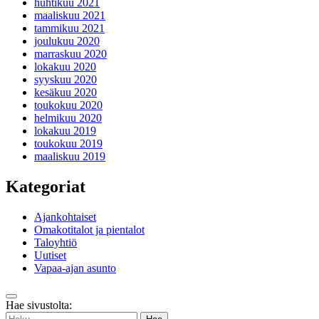
huhtikuu 2021
maaliskuu 2021
tammikuu 2021
joulukuu 2020
marraskuu 2020
lokakuu 2020
syyskuu 2020
kesäkuu 2020
toukokuu 2020
helmikuu 2020
lokakuu 2019
toukokuu 2019
maaliskuu 2019
Kategoriat
Ajankohtaiset
Omakotitalot ja pientalot
Taloyhtiö
Uutiset
Vapaa-ajan asunto
Takaisin
Hae sivustolta:
ylös
Haku: