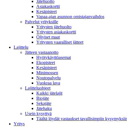
Jätehuolto
Asiakaskortti
Kesäpisteet
Vapaa-ajan asunnon omistajanvaihdos
Palvelut yrityksille
Yritysten jätehuolto
Yritysten asiakaskortti
Öljyiset maat
Yritysten vaaralliset jätteet
Lajittelu
Jätteen vastaanotto
Hyötykäyttöasemat
Ekopisteet
Kesäpisteet
Minimossen
Noutopalvelu
Vuokraa lava
Lajitteluohjeet
Kaikki jätelajit
Biojäte
Sekajäte
Jätehaku
Usein kysyttyä
Täältä löydät vastaukset tavallisimpiin kysymyksii
Yritys