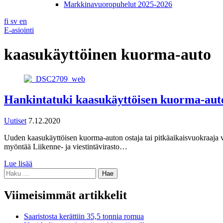
Markkinavuoropuhelut 2025-2026
fi
sv
en
E-asiointi
kaasukäyttöinen kuorma-auto
Hankintatuki kaasukäyttöisen kuorma-aut
Uutiset
7.12.2020
Uuden kaasukäyttöisen kuorma-auton ostaja tai pitkäaikaisvuokraaja vo
myöntää Liikenne- ja viestintävirasto…
Lue lisää
Haku:
Viimeisimmät artikkelit
Saaristosta kerättiin 35,5 tonnia romua