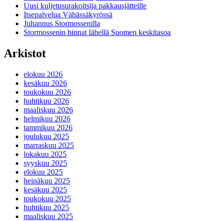
Uusi kuljetusurakoitsija pakkausjätteille
Itsepalvelua Vähässäkyrössä
Juhannus Stormossenilla
Stormossenin hinnat lähellä Suomen keskitasoa
Arkistot
elokuu 2026
kesäkuu 2026
toukokuu 2026
huhtikuu 2026
maaliskuu 2026
helmikuu 2026
tammikuu 2026
joulukuu 2025
marraskuu 2025
lokakuu 2025
syyskuu 2025
elokuu 2025
heinäkuu 2025
kesäkuu 2025
toukokuu 2025
huhtikuu 2025
maaliskuu 2025