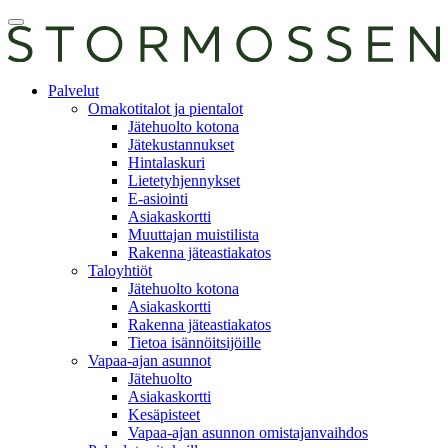
Skip
Avaa
to
päävalikko
content
E-
Palvelut
asiointi
Omakotitalot ja pientalot
Jätehuolto kotona
Jätekustannukset
Hintalaskuri
Lietetyhjennykset
E-asiointi
Asiakaskortti
Muuttajan muistilista
Rakenna jäteastiakatos
Taloyhtiöt
Jätehuolto kotona
Asiakaskortti
Rakenna jäteastiakatos
Tietoa isännöitsijöille
Vapaa-ajan asunnot
Jätehuolto
Asiakaskortti
Kesäpisteet
Vapaa-ajan asunnon omistajanvaihdos