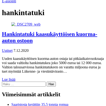
E-asiointi
hankintatuki
Hankintatuki kaasukäyttöisen kuorma-
auton ostoon
Uutiset
7.12.2020
Uuden kaasukäyttöisen kuorma-auton ostaja tai pitkäaikaisvuokraaja
voi saada valtiolta hankintatukea joko 5000 euroa tai 12 000 euroa.
Valtion talousarviossa hankintatukeen on varattu miljoona euroa ja
tuet myöntää Liikenne- ja viestintävirasto…
Lue lisää
Haku:
Viimeisimmät artikkelit
Saaristosta kerättiin 35,5 tonnia romua