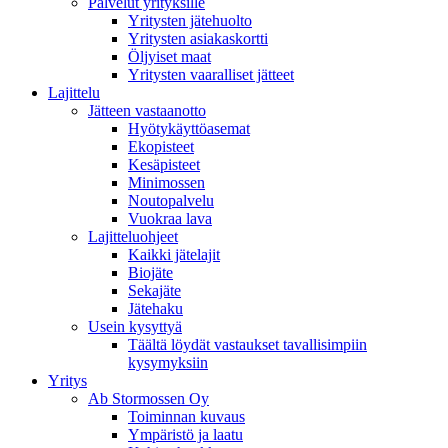
Palvelut yrityksille
Yritysten jätehuolto
Yritysten asiakaskortti
Öljyiset maat
Yritysten vaaralliset jätteet
Lajittelu
Jätteen vastaanotto
Hyötykäyttöasemat
Ekopisteet
Kesäpisteet
Minimossen
Noutopalvelu
Vuokraa lava
Lajitteluohjeet
Kaikki jätelajit
Biojäte
Sekajäte
Jätehaku
Usein kysyttyä
Täältä löydät vastaukset tavallisimpiin
kysymyksiin
Yritys
Ab Stormossen Oy
Toiminnan kuvaus
Ympäristö ja laatu