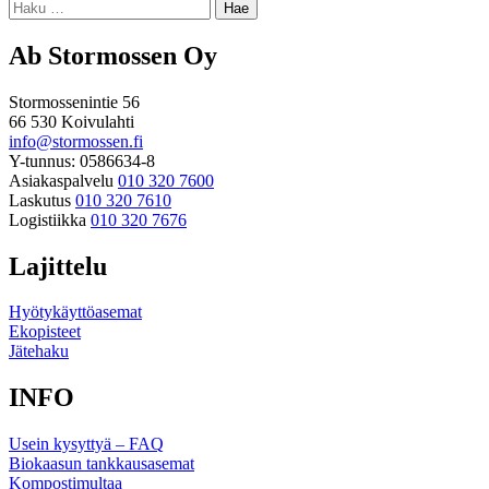
Haku:
Ab Stormossen Oy
Stormossenintie 56
66 530 Koivulahti
info@stormossen.fi
Y-tunnus: 0586634-8
Asiakaspalvelu
010 320 7600
Laskutus
010 320 7610
Logistiikka
010 320 7676
Lajittelu
Hyötykäyttöasemat
Ekopisteet
Jätehaku
INFO
Usein kysyttyä – FAQ
Biokaasun tankkausasemat
Kompostimultaa