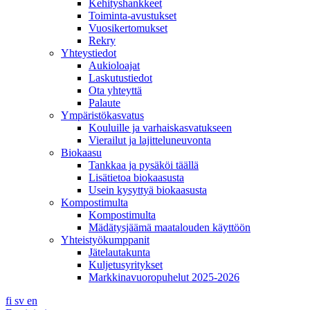
Kehityshankkeet
Toiminta-avustukset
Vuosikertomukset
Rekry
Yhteystiedot
Aukioloajat
Laskutustiedot
Ota yhteyttä
Palaute
Ympäristökasvatus
Kouluille ja varhaiskasvatukseen
Vierailut ja lajitteluneuvonta
Biokaasu
Tankkaa ja pysäköi täällä
Lisätietoa biokaasusta
Usein kysyttyä biokaasusta
Kompostimulta
Kompostimulta
Mädätysjäämä maatalouden käyttöön
Yhteistyökumppanit
Jätelautakunta
Kuljetusyritykset
Markkinavuoropuhelut 2025-2026
fi
sv
en