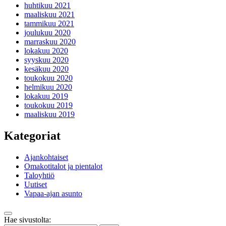
huhtikuu 2021
maaliskuu 2021
tammikuu 2021
joulukuu 2020
marraskuu 2020
lokakuu 2020
syyskuu 2020
kesäkuu 2020
toukokuu 2020
helmikuu 2020
lokakuu 2019
toukokuu 2019
maaliskuu 2019
Kategoriat
Ajankohtaiset
Omakotitalot ja pientalot
Taloyhtiö
Uutiset
Vapaa-ajan asunto
Takaisin
Hae sivustolta:
ylös