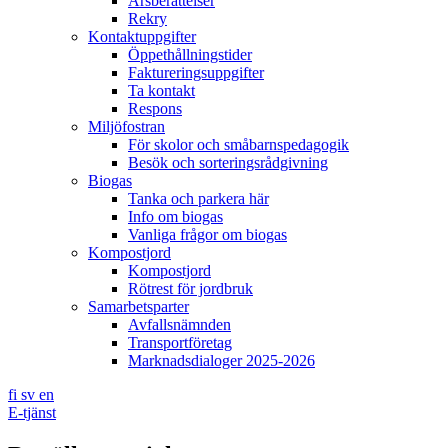
Årsberättelser
Rekry
Kontaktuppgifter
Öppethållningstider
Faktureringsuppgifter
Ta kontakt
Respons
Miljöfostran
För skolor och småbarnspedagogik
Besök och sorteringsrådgivning
Biogas
Tanka och parkera här
Info om biogas
Vanliga frågor om biogas
Kompostjord
Kompostjord
Rötrest för jordbruk
Samarbetsparter
Avfallsnämnden
Transportföretag
Marknadsdialoger 2025-2026
fi
sv
en
E-tjänst