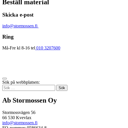
Beställ material
Skicka e-post
info@stormossen.fi
Ring
Må-Fre kl 8-16 tel
010 3207600
Tillbaka
Sök på webbplatsen:
up
Sök
efter:
Ab Stormossen Oy
Stormossvägen 56
66 530 Kvevlax
info@stormossen.fi
FO-nummer: 0586634-8