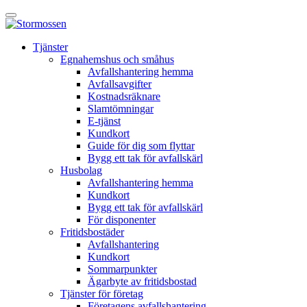
Skip
Öppna
to
huvudmeny
content
E-
Tjänster
tjänst
Egnahemshus och småhus
Avfallshantering hemma
Avfallsavgifter
Kostnadsräknare
Slamtömningar
E-tjänst
Kundkort
Guide för dig som flyttar
Bygg ett tak för avfallskärl
Husbolag
Avfallshantering hemma
Kundkort
Bygg ett tak för avfallskärl
För disponenter
Fritidsbostäder
Avfallshantering
Kundkort
Sommarpunkter
Ägarbyte av fritidsbostad
Tjänster för företag
Företagens avfallshantering