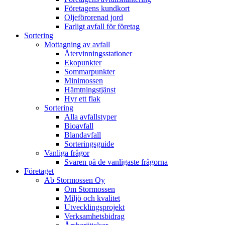
Företagens kundkort
Oljeförorenad jord
Farligt avfall för företag
Sortering
Mottagning av avfall
Återvinningsstationer
Ekopunkter
Sommarpunkter
Minimossen
Hämtningstjänst
Hyr ett flak
Sortering
Alla avfallstyper
Bioavfall
Blandavfall
Sorteringsguide
Vanliga frågor
Svaren på de vanligaste frågorna
Företaget
Ab Stormossen Oy
Om Stormossen
Miljö och kvalitet
Utvecklingsprojekt
Verksamhetsbidrag