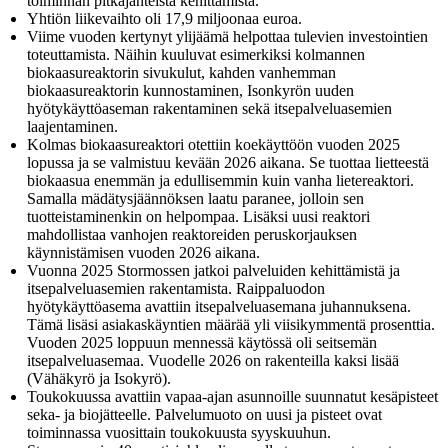
toiminnan pitkäjänteistä kehittämistä.”
Yhtiön liikevaihto oli 17,9 miljoonaa euroa.
Viime vuoden kertynyt ylijäämä helpottaa tulevien investointien
toteuttamista. Näihin kuuluvat esimerkiksi kolmannen
biokaasureaktorin sivukulut, kahden vanhemman
biokaasureaktorin kunnostaminen, Isonkyrön uuden
hyötykäyttöaseman rakentaminen sekä itsepalveluasemien
laajentaminen.
Kolmas biokaasureaktori otettiin koekäyttöön vuoden 2025
lopussa ja se valmistuu kevään 2026 aikana. Se tuottaa lietteestä
biokaasua enemmän ja edullisemmin kuin vanha lietereaktori.
Samalla mädätysjäännöksen laatu paranee, jolloin sen
tuotteistaminenkin on helpompaa. Lisäksi uusi reaktori
mahdollistaa vanhojen reaktoreiden peruskorjauksen
käynnistämisen vuoden 2026 aikana.
Vuonna 2025 Stormossen jatkoi palveluiden kehittämistä ja
itsepalveluasemien rakentamista. Raippaluodon
hyötykäyttöasema avattiin itsepalveluasemana juhannuksena.
Tämä lisäsi asiakaskäyntien määrää yli viisikymmentä prosenttia.
Vuoden 2025 loppuun mennessä käytössä oli seitsemän
itsepalveluasemaa. Vuodelle 2026 on rakenteilla kaksi lisää
(Vähäkyrö ja Isokyrö).
Toukokuussa avattiin vapaa-ajan asunnoille suunnatut kesäpisteet
seka- ja biojätteelle. Palvelumuoto on uusi ja pisteet ovat
toiminnassa vuosittain toukokuusta syyskuuhun.