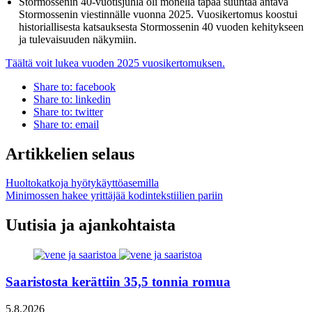
Stormossenin 40-vuotisjuhla oli monella tapaa suuntaa antava
Stormossenin viestinnälle vuonna 2025. Vuosikertomus koostui
historiallisesta katsauksesta Stormossenin 40 vuoden kehitykseen
ja tulevaisuuden näkymiin.
Täältä voit lukea vuoden 2025 vuosikertomuksen.
Share to: facebook
Share to: linkedin
Share to: twitter
Share to: email
Artikkelien selaus
Huoltokatkoja hyötykäyttöasemilla
Minimossen hakee yrittäjää kodintekstiilien pariin
Uutisia ja ajankohtaista
Saaristosta kerättiin 35,5 tonnia romua
5.8.2026