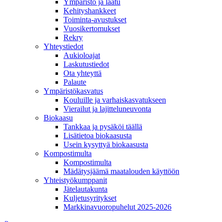
Ympäristö ja laatu
Kehityshankkeet
Toiminta-avustukset
Vuosikertomukset
Rekry
Yhteystiedot
Aukioloajat
Laskutustiedot
Ota yhteyttä
Palaute
Ympäristökasvatus
Kouluille ja varhaiskasvatukseen
Vierailut ja lajitteluneuvonta
Biokaasu
Tankkaa ja pysäköi täällä
Lisätietoa biokaasusta
Usein kysyttyä biokaasusta
Kompostimulta
Kompostimulta
Mädätysjäämä maatalouden käyttöön
Yhteistyökumppanit
Jätelautakunta
Kuljetusyritykset
Markkinavuoropuhelut 2025-2026