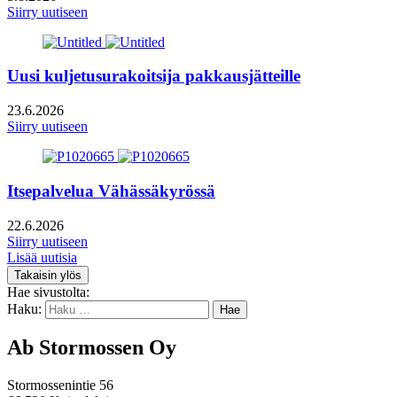
Siirry uutiseen
Uusi kuljetusurakoitsija pakkausjätteille
23.6.2026
Siirry uutiseen
Itsepalvelua Vähässäkyrössä
22.6.2026
Siirry uutiseen
Lisää uutisia
Takaisin ylös
Hae sivustolta:
Haku:
Ab Stormossen Oy
Stormossenintie 56