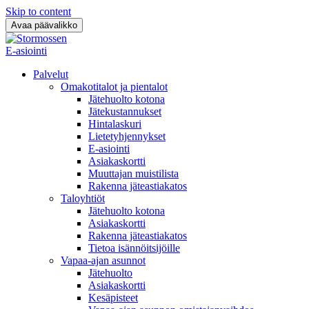
Skip to content
Avaa päävalikko
E-asiointi
Palvelut
Omakotitalot ja pientalot
Jätehuolto kotona
Jätekustannukset
Hintalaskuri
Lietetyhjennykset
E-asiointi
Asiakaskortti
Muuttajan muistilista
Rakenna jäteastiakatos
Taloyhtiöt
Jätehuolto kotona
Asiakaskortti
Rakenna jäteastiakatos
Tietoa isännöitsijöille
Vapaa-ajan asunnot
Jätehuolto
Asiakaskortti
Kesäpisteet