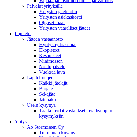
Vapaa-ajan asunnon omistajanvaihdos
Palvelut yrityksille
Yritysten jätehuolto
Yritysten asiakaskortti
Öljyiset maat
Yritysten vaaralliset jätteet
Lajittelu
Jätteen vastaanotto
Hyötykäyttöasemat
Ekopisteet
Kesäpisteet
Minimossen
Noutopalvelu
Vuokraa lava
Lajitteluohjeet
Kaikki jätelajit
Biojäte
Sekajäte
Jätehaku
Usein kysyttyä
Täältä löydät vastaukset tavallisimpiin
kysymyksiin
Yritys
Ab Stormossen Oy
Toiminnan kuvaus