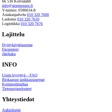
66 530 Koivulahti
info@stormossen.fi
Y-tunnus: 0586634-8
Asiakaspalvelu
010 320 7600
Laskutus
010 320 7610
Logistiikka
010 320 7676
Lajittelu
Hyötykäyttöasemat
Ekopisteet
Jätehaku
INFO
Usein kysyttyä – FAQ
Biokaasun tankkausasemat
Kompostimultaa
Tietosuojaselosteet
Yhteystiedot
Aukioloajat