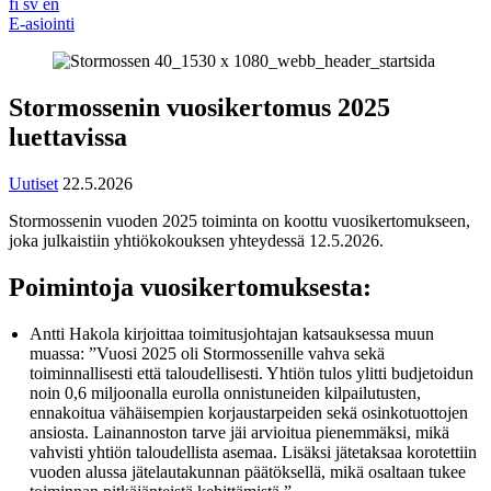
fi
sv
en
E-asiointi
Stormossenin vuosikertomus 2025
luettavissa
Uutiset
22.5.2026
Stormossenin vuoden 2025 toiminta on koottu vuosikertomukseen,
joka julkaistiin yhtiökokouksen yhteydessä 12.5.2026.
Poimintoja vuosikertomuksesta:
Antti Hakola kirjoittaa toimitusjohtajan katsauksessa muun
muassa: ”Vuosi 2025 oli Stormossenille vahva sekä
toiminnallisesti että taloudellisesti. Yhtiön tulos ylitti budjetoidun
noin 0,6 miljoonalla eurolla onnistuneiden kilpailutusten,
ennakoitua vähäisempien korjaustarpeiden sekä osinkotuottojen
ansiosta. Lainannoston tarve jäi arvioitua pienemmäksi, mikä
vahvisti yhtiön taloudellista asemaa. Lisäksi jätetaksaa korotettiin
vuoden alussa jätelautakunnan päätöksellä, mikä osaltaan tukee