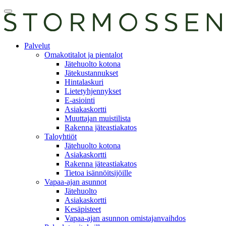
Skip
Avaa
to
päävalikko
content
E-
Palvelut
asiointi
Omakotitalot ja pientalot
Jätehuolto kotona
Jätekustannukset
Hintalaskuri
Lietetyhjennykset
E-asiointi
Asiakaskortti
Muuttajan muistilista
Rakenna jäteastiakatos
Taloyhtiöt
Jätehuolto kotona
Asiakaskortti
Rakenna jäteastiakatos
Tietoa isännöitsijöille
Vapaa-ajan asunnot
Jätehuolto
Asiakaskortti
Kesäpisteet
Vapaa-ajan asunnon omistajanvaihdos