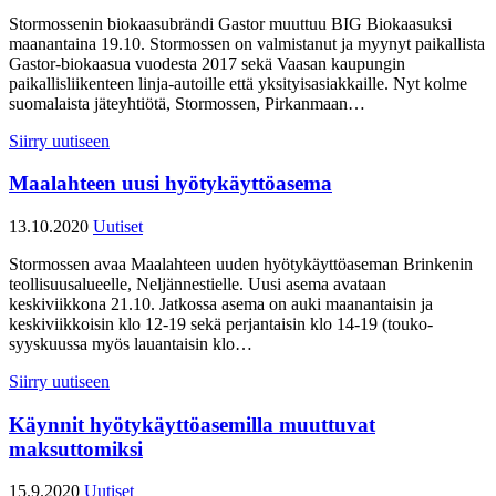
Stormossenin biokaasubrändi Gastor muuttuu BIG Biokaasuksi
maanantaina 19.10. Stormossen on valmistanut ja myynyt paikallista
Gastor-biokaasua vuodesta 2017 sekä Vaasan kaupungin
paikallisliikenteen linja-autoille että yksityisasiakkaille. Nyt kolme
suomalaista jäteyhtiötä, Stormossen, Pirkanmaan…
Siirry uutiseen
Maalahteen uusi hyötykäyttöasema
13.10.2020
Uutiset
Stormossen avaa Maalahteen uuden hyötykäyttöaseman Brinkenin
teollisuusalueelle, Neljännestielle. Uusi asema avataan
keskiviikkona 21.10. Jatkossa asema on auki maanantaisin ja
keskiviikkoisin klo 12-19 sekä perjantaisin klo 14-19 (touko-
syyskuussa myös lauantaisin klo…
Siirry uutiseen
Käynnit hyötykäyttöasemilla muuttuvat
maksuttomiksi
15.9.2020
Uutiset