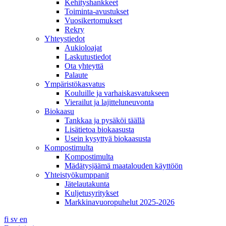
Kehityshankkeet
Toiminta-avustukset
Vuosikertomukset
Rekry
Yhteystiedot
Aukioloajat
Laskutustiedot
Ota yhteyttä
Palaute
Ympäristökasvatus
Kouluille ja varhaiskasvatukseen
Vierailut ja lajitteluneuvonta
Biokaasu
Tankkaa ja pysäköi täällä
Lisätietoa biokaasusta
Usein kysyttyä biokaasusta
Kompostimulta
Kompostimulta
Mädätysjäämä maatalouden käyttöön
Yhteistyökumppanit
Jätelautakunta
Kuljetusyritykset
Markkinavuoropuhelut 2025-2026
fi
sv
en