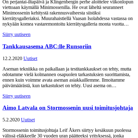
On perjantai-iltapäivä ja Klingenbergin perhe aloittelee viikonlopun
viettoaan käymällä Minimossenilla. He ovat läheltä seuranneet
Minimossenin kehitystä rakennusvaiheesta siistiksi
kierrätysgalleriaksi. Muurahaistiellä Vaasan Isolahdessa vastassa on
nykyään komea vastaremontoitu kierrätysgalleria monta vuotta…
Siirry uutiseen
Tankkausasema ABC:lle Runsoriin
12.2.2020
Uutiset
Aseman tekniikka on paikallaan ja testitankkaukset on tehty, mutta
odotamme vielä kolmannen osapuolen tarkastuksien suorittamista,
ennen kuin voimme avata aseman asiakkaillemme. Ilmoitamme
päivämäärästä, kun tarkastukset on tehty. Uusi asema on…
Siirry uutiseen
Aimo Latvala on Stormossenin uusi toimitusjohtaja
5.2.2020
Uutiset
Stormossenin toimitusjohtaja Leif Åkers siirtyy kesäkuun puolessa
välissä eläkkeelle 30 vuoden uran päätteeksi yrityksessä, jonka