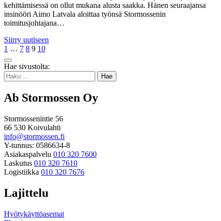
kehittämisessä on ollut mukana alusta saakka. Hänen seuraajansa
insinööri Aimo Latvala aloittaa työnsä Stormossenin
toimitusjohtajana…
Siirry uutiseen
Page
Page
Page
Page
Page
1
…
7
8
9
10
Takaisin
Hae sivustolta:
ylös
Haku:
Ab Stormossen Oy
Stormossenintie 56
66 530 Koivulahti
info@stormossen.fi
Y-tunnus: 0586634-8
Asiakaspalvelu
010 320 7600
Laskutus
010 320 7610
Logistiikka
010 320 7676
Lajittelu
Hyötykäyttöasemat