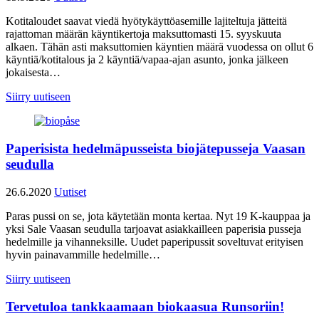
Kotitaloudet saavat viedä hyötykäyttöasemille lajiteltuja jätteitä
rajattoman määrän käyntikertoja maksuttomasti 15. syyskuuta
alkaen. Tähän asti maksuttomien käyntien määrä vuodessa on ollut 6
käyntiä/kotitalous ja 2 käyntiä/vapaa-ajan asunto, jonka jälkeen
jokaisesta…
Siirry uutiseen
Paperisista hedelmäpusseista biojätepusseja Vaasan
seudulla
26.6.2020
Uutiset
Paras pussi on se, jota käytetään monta kertaa. Nyt 19 K-kauppaa ja
yksi Sale Vaasan seudulla tarjoavat asiakkailleen paperisia pusseja
hedelmille ja vihanneksille. Uudet paperipussit soveltuvat erityisen
hyvin painavammille hedelmille…
Siirry uutiseen
Tervetuloa tankkaamaan biokaasua Runsoriin!