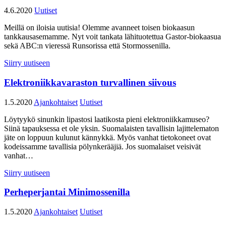
4.6.2020
Uutiset
Meillä on iloisia uutisia! Olemme avanneet toisen biokaasun
tankkausasemamme. Nyt voit tankata lähituotettua Gastor-biokaasua
sekä ABC:n vieressä Runsorissa että Stormossenilla.
Siirry uutiseen
Elektroniikkavaraston turvallinen siivous
1.5.2020
Ajankohtaiset
Uutiset
Löytyykö sinunkin lipastosi laatikosta pieni elektroniikkamuseo?
Siinä tapauksessa et ole yksin. Suomalaisten tavallisin lajittelematon
jäte on loppuun kulunut kännykkä. Myös vanhat tietokoneet ovat
kodeissamme tavallisia pölynkerääjiä. Jos suomalaiset veisivät
vanhat…
Siirry uutiseen
Perheperjantai Minimossenilla
1.5.2020
Ajankohtaiset
Uutiset