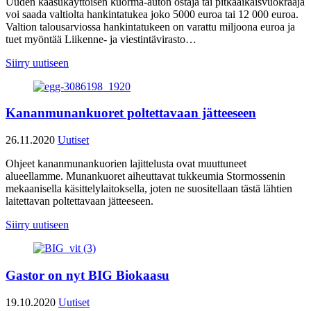
Uuden kaasukäyttöisen kuorma-auton ostaja tai pitkäaikaisvuokraaja
voi saada valtiolta hankintatukea joko 5000 euroa tai 12 000 euroa.
Valtion talousarviossa hankintatukeen on varattu miljoona euroa ja
tuet myöntää Liikenne- ja viestintävirasto…
Siirry uutiseen
Kananmunankuoret poltettavaan jätteeseen
26.11.2020
Uutiset
Ohjeet kananmunankuorien lajittelusta ovat muuttuneet
alueellamme. Munankuoret aiheuttavat tukkeumia Stormossenin
mekaanisella käsittelylaitoksella, joten ne suositellaan tästä lähtien
laitettavan poltettavaan jätteeseen.
Siirry uutiseen
Gastor on nyt BIG Biokaasu
19.10.2020
Uutiset