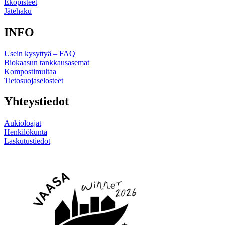
Ekopisteet
Jätehaku
INFO
Usein kysyttyä – FAQ
Biokaasun tankkausasemat
Kompostimultaa
Tietosuojaselosteet
Yhteystiedot
Aukioloajat
Henkilökunta
Laskutustiedot
Linkki
Linkki
sosiaaliseen
sosiaaliseen
mediaan
mediaan