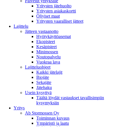
Palvelut yrityksille
Yritysten jätehuolto
Yritysten asiakaskortti
Öljyiset maat
Yritysten vaaralliset jätteet
Lajittelu
Jätteen vastaanotto
Hyötykäyttöasemat
Ekopisteet
Kesäpisteet
Minimossen
Noutopalvelu
Vuokraa lava
Lajitteluohjeet
Kaikki jätelajit
Biojäte
Sekajäte
Jätehaku
Usein kysyttyä
Täältä löydät vastaukset tavallisimpiin
kysymyksiin
Yritys
Ab Stormossen Oy
Toiminnan kuvaus
Ympäristö ja laatu