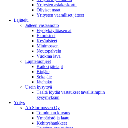
Yritysten asiakaskortti
Öljyiset maat
Yritysten vaaralliset jätteet
Lajittelu
Jätteen vastaanotto
Hyötykäyttöasemat
Ekopisteet
Kesäpisteet
Minimossen
Noutopalvelu
Vuokraa lava
Lajitteluohjeet
Kaikki jätelajit
Biojäte
Sekajäte
Jätehaku
Usein kysyttyä
Täältä löydät vastaukset tavallisimpiin
kysymyksiin
Yritys
Ab Stormossen Oy
Toiminnan kuvaus
Ympäristö ja laatu
Kehityshankkeet