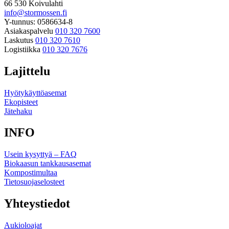
66 530 Koivulahti
info@stormossen.fi
Y-tunnus: 0586634-8
Asiakaspalvelu
010 320 7600
Laskutus
010 320 7610
Logistiikka
010 320 7676
Lajittelu
Hyötykäyttöasemat
Ekopisteet
Jätehaku
INFO
Usein kysyttyä – FAQ
Biokaasun tankkausasemat
Kompostimultaa
Tietosuojaselosteet
Yhteystiedot
Aukioloajat