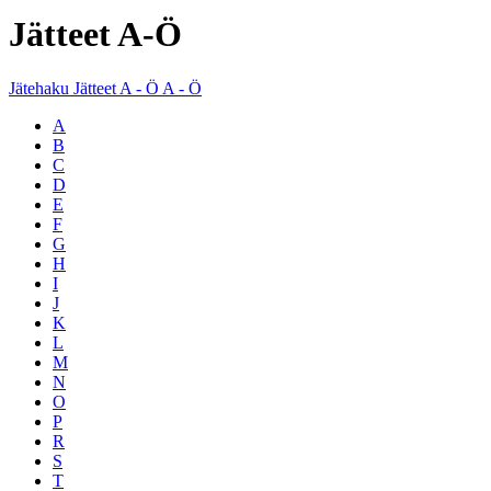
Jätteet A-Ö
Jätehaku
Jätteet A - Ö
A - Ö
A
B
C
D
E
F
G
H
I
J
K
L
M
N
O
P
R
S
T