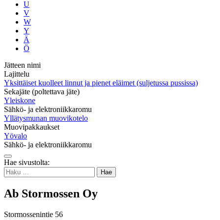
U
V
W
Y
Ä
Ö
Jätteen nimi
Lajittelu
Yksittäiset kuolleet linnut ja pienet eläimet (suljetussa pussissa)
Sekajäte (poltettava jäte)
Yleiskone
Sähkö- ja elektroniikkaromu
Yllätysmunan muovikotelo
Muovipakkaukset
Yövalo
Sähkö- ja elektroniikkaromu
Takaisin
Hae sivustolta:
ylös
Haku:
Ab Stormossen Oy
Stormossenintie 56