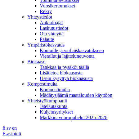
Toiminta-avustukset
Vuosikertomukset
Rekry
Yhteystiedot
Aukioloajat
Laskutustiedot
Ota yhteyttä
Palaute
Ympäristökasvatus
Kouluille ja varhaiskasvatukseen
Vierailut ja lajitteluneuvonta
Biokaasu
Tankkaa ja pysäköi täällä
Lisätietoa biokaasusta
Usein kysyttyä biokaasusta
Kompostimulta
Kompostimulta
Mädätysjäämä maatalouden käyttöön
Yhteistyökumppanit
Jätelautakunta
Kuljetusyritykset
Markkinavuoropuhelut 2025-2026
fi
sv
en
E-asiointi