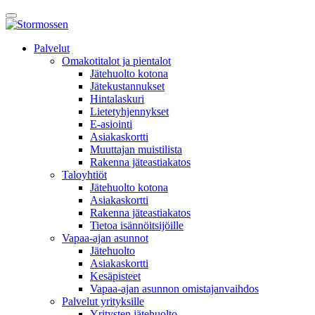
Skip
Avaa
to
päävalikko
content
E-
Palvelut
asiointi
Omakotitalot ja pientalot
Jätehuolto kotona
Jätekustannukset
Hintalaskuri
Lietetyhjennykset
E-asiointi
Asiakaskortti
Muuttajan muistilista
Rakenna jäteastiakatos
Taloyhtiöt
Jätehuolto kotona
Asiakaskortti
Rakenna jäteastiakatos
Tietoa isännöitsijöille
Vapaa-ajan asunnot
Jätehuolto
Asiakaskortti
Kesäpisteet
Vapaa-ajan asunnon omistajanvaihdos
Palvelut yrityksille
Yritysten jätehuolto