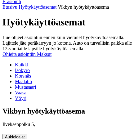
E-asiointi
Etusivu
Hyötykäyttöasemat
Vikbyn hyötykäyttöasema
Hyötykäyttöasemat
Lue ohjeet asiointiin ennen kuin vierailet hyötykäyttöasemalla.
Lajittele jäte peräkärryyn jo kotona. Auto on turvallisin paikka alle
12-vuotiaille lapsille hyötykäyttöasemalla.
Ohjeita asiointiin
Maksut
Kaikki
Isokyrö
Korsnäs
Maalahti
Mustasaari
Vaasa
Vöyri
Vikbyn hyötykäyttöasema
Ilveksenpolku 5,
Aukioloajat