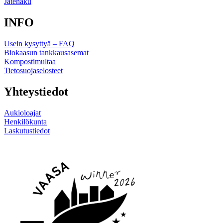
Jätehaku
INFO
Usein kysyttyä – FAQ
Biokaasun tankkausasemat
Kompostimultaa
Tietosuojaselosteet
Yhteystiedot
Aukioloajat
Henkilökunta
Laskutustiedot
Linkki
Linkki
sosiaaliseen
sosiaaliseen
mediaan
mediaan