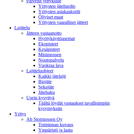
Palvelut yrityksille
Yritysten jätehuolto
Yritysten asiakaskortti
Öljyiset maat
Yritysten vaaralliset jätteet
Lajittelu
Jätteen vastaanotto
Hyötykäyttöasemat
Ekopisteet
Kesäpisteet
Minimossen
Noutopalvelu
Vuokraa lava
Lajitteluohjeet
Kaikki jätelajit
Biojäte
Sekajäte
Jätehaku
Usein kysyttyä
Täältä löydät vastaukset tavallisimpiin
kysymyksiin
Yritys
Ab Stormossen Oy
Toiminnan kuvaus
Ympäristö ja laatu