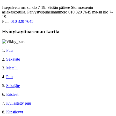
Itsepalvelu ma-su klo 7-19. Sisään pääsee Stormossenin
asiakaskortilla. Päivystyspuhelinnumero 010 320 7645 ma-su klo 7-
19.
Puh.
010 320 7645
Hyötykäyttöaseman kartta
1.
Puu
2.
Sekäjäte
3.
Metalli
4.
Puu
5.
Sekajäte
6.
Eristeet
7.
Kyllästetty puu
8.
Kipsilevyt