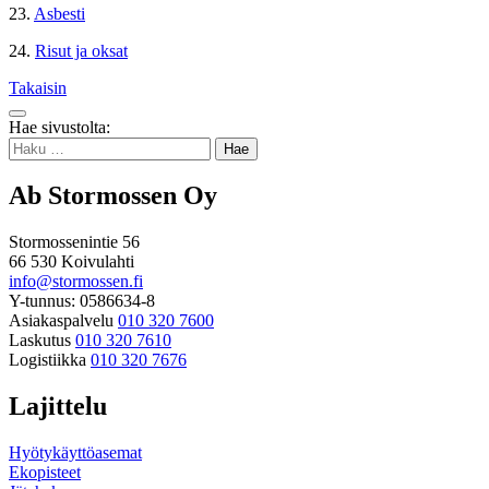
23.
Asbesti
24.
Risut ja oksat
Takaisin
Takaisin
Hae sivustolta:
ylös
Haku:
Ab Stormossen Oy
Stormossenintie 56
66 530 Koivulahti
info@stormossen.fi
Y-tunnus: 0586634-8
Asiakaspalvelu
010 320 7600
Laskutus
010 320 7610
Logistiikka
010 320 7676
Lajittelu
Hyötykäyttöasemat
Ekopisteet