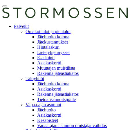
Skip
Avaa
to
päävalikko
content
E-
Palvelut
asiointi
Omakotitalot ja pientalot
Jätehuolto kotona
Jätekustannukset
Hintalaskuri
Lietetyhjennykset
E-asiointi
Asiakaskortti
Muuttajan muistilista
Rakenna jäteastiakatos
Taloyhtiöt
Jätehuolto kotona
Asiakaskortti
Rakenna jäteastiakatos
Tietoa isännöitsijöille
Vapaa-ajan asunnot
Jätehuolto
Asiakaskortti
Kesäpisteet
Vapaa-ajan asunnon omistajanvaihdos