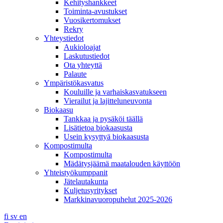
Kehityshankkeet
Toiminta-avustukset
Vuosikertomukset
Rekry
Yhteystiedot
Aukioloajat
Laskutustiedot
Ota yhteyttä
Palaute
Ympäristökasvatus
Kouluille ja varhaiskasvatukseen
Vierailut ja lajitteluneuvonta
Biokaasu
Tankkaa ja pysäköi täällä
Lisätietoa biokaasusta
Usein kysyttyä biokaasusta
Kompostimulta
Kompostimulta
Mädätysjäämä maatalouden käyttöön
Yhteistyökumppanit
Jätelautakunta
Kuljetusyritykset
Markkinavuoropuhelut 2025-2026
fi
sv
en