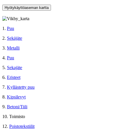
Hyötykäyttöaseman kartta
1.
Puu
2.
Sekäjäte
3.
Metalli
4.
Puu
5.
Sekajäte
6.
Eristeet
7.
Kyllästetty puu
8.
Kipsilevyt
9.
Betoni/Tiili
10. Toimisto
12.
Poistotekstiilit