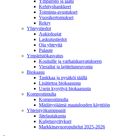
Ympäristö ja laatu
Kehityshankkeet
Toiminta-avustukset
Vuosikertomukset
Rekry
Yhteystiedot
Aukioloajat
Laskutustiedot
Ota yhteyttä
Palaute
Ympäristökasvatus
Kouluille ja varhaiskasvatukseen
Vierailut ja lajitteluneuvonta
Biokaasu
Tankkaa ja pysäköi täällä
Lisätietoa biokaasusta
Usein kysyttyä biokaasusta
Kompostimulta
Kompostimulta
Mädätysjäämä maatalouden käyttöön
Yhteistyökumppanit
Jätelautakunta
Kuljetusyritykset
Markkinavuoropuhelut 2025-2026