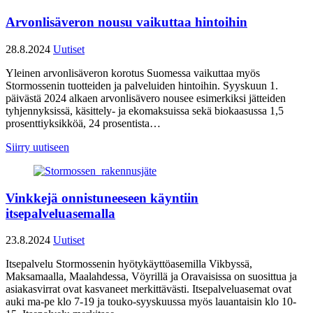
Arvonlisäveron nousu vaikuttaa hintoihin
28.8.2024
Uutiset
Yleinen arvonlisäveron korotus Suomessa vaikuttaa myös
Stormossenin tuotteiden ja palveluiden hintoihin. Syyskuun 1.
päivästä 2024 alkaen arvonlisävero nousee esimerkiksi jätteiden
tyhjennyksissä, käsittely- ja ekomaksuissa sekä biokaasussa 1,5
prosenttiyksikköä, 24 prosentista…
Siirry uutiseen
Vinkkejä onnistuneeseen käyntiin
itsepalveluasemalla
23.8.2024
Uutiset
Itsepalvelu Stormossenin hyötykäyttöasemilla Vikbyssä,
Maksamaalla, Maalahdessa, Vöyrillä ja Oravaisissa on suosittua ja
asiakasvirrat ovat kasvaneet merkittävästi. Itsepalveluasemat ovat
auki ma-pe klo 7-19 ja touko-syyskuussa myös lauantaisin klo 10-