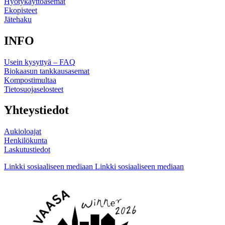
Hyötykäyttöasemat
Ekopisteet
Jätehaku
INFO
Usein kysyttyä – FAQ
Biokaasun tankkausasemat
Kompostimultaa
Tietosuojaselosteet
Yhteystiedot
Aukioloajat
Henkilökunta
Laskutustiedot
Linkki sosiaaliseen mediaan
Linkki sosiaaliseen mediaan