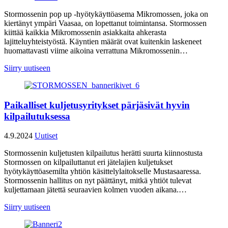
Stormossenin pop up -hyötykäyttöasema Mikromossen, joka on
kiertänyt ympäri Vaasaa, on lopettanut toimintansa. Stormossen
kiittää kaikkia Mikromossenin asiakkaita ahkerasta
lajitteluyhteistyöstä. Käyntien määrät ovat kuitenkin laskeneet
huomattavasti viime aikoina verrattuna Mikromossenin…
Siirry uutiseen
Paikalliset kuljetusyritykset pärjäsivät hyvin
kilpailutuksessa
4.9.2024
Uutiset
Stormossenin kuljetusten kilpailutus herätti suurta kiinnostusta
Stormossen on kilpailuttanut eri jätelajien kuljetukset
hyötykäyttöasemilta yhtiön käsittelylaitokselle Mustasaaressa.
Stormossenin hallitus on nyt päättänyt, mitkä yhtiöt tulevat
kuljettamaan jätettä seuraavien kolmen vuoden aikana.…
Siirry uutiseen