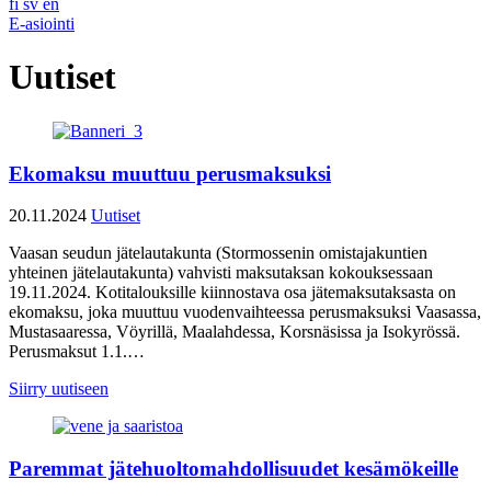
fi
sv
en
E-asiointi
Uutiset
Ekomaksu muuttuu perusmaksuksi
20.11.2024
Uutiset
Vaasan seudun jätelautakunta (Stormossenin omistajakuntien
yhteinen jätelautakunta) vahvisti maksutaksan kokouksessaan
19.11.2024. Kotitalouksille kiinnostava osa jätemaksutaksasta on
ekomaksu, joka muuttuu vuodenvaihteessa perusmaksuksi Vaasassa,
Mustasaaressa, Vöyrillä, Maalahdessa, Korsnäsissa ja Isokyrössä.
Perusmaksut 1.1.…
Siirry uutiseen
Paremmat jätehuoltomahdollisuudet kesämökeille