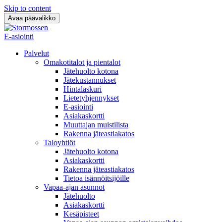
Skip to content
Avaa päävalikko
E-asiointi
Palvelut
Omakotitalot ja pientalot
Jätehuolto kotona
Jätekustannukset
Hintalaskuri
Lietetyhjennykset
E-asiointi
Asiakaskortti
Muuttajan muistilista
Rakenna jäteastiakatos
Taloyhtiöt
Jätehuolto kotona
Asiakaskortti
Rakenna jäteastiakatos
Tietoa isännöitsijöille
Vapaa-ajan asunnot
Jätehuolto
Asiakaskortti
Kesäpisteet