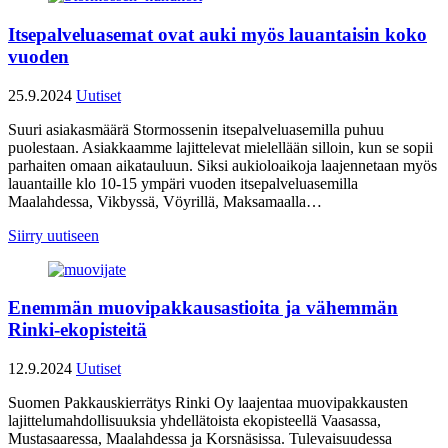
Itsepalveluasemat ovat auki myös lauantaisin koko
vuoden
25.9.2024
Uutiset
Suuri asiakasmäärä Stormossenin itsepalveluasemilla puhuu
puolestaan. Asiakkaamme lajittelevat mielellään silloin, kun se sopii
parhaiten omaan aikatauluun. Siksi aukioloaikoja laajennetaan myös
lauantaille klo 10-15 ympäri vuoden itsepalveluasemilla
Maalahdessa, Vikbyssä, Vöyrillä, Maksamaalla…
Siirry uutiseen
Enemmän muovipakkausastioita ja vähemmän
Rinki-ekopisteitä
12.9.2024
Uutiset
Suomen Pakkauskierrätys Rinki Oy laajentaa muovipakkausten
lajittelumahdollisuuksia yhdellätoista ekopisteellä Vaasassa,
Mustasaaressa, Maalahdessa ja Korsnäsissa. Tulevaisuudessa