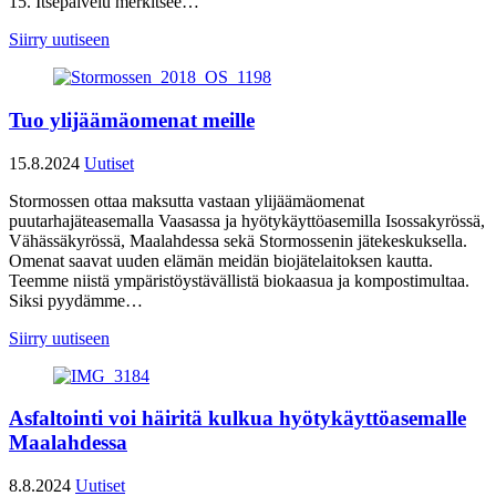
15. Itsepalvelu merkitsee…
Siirry uutiseen
Tuo ylijäämäomenat meille
15.8.2024
Uutiset
Stormossen ottaa maksutta vastaan ylijäämäomenat
puutarhajäteasemalla Vaasassa ja hyötykäyttöasemilla Isossakyrössä,
Vähässäkyrössä, Maalahdessa sekä Stormossenin jätekeskuksella.
Omenat saavat uuden elämän meidän biojätelaitoksen kautta.
Teemme niistä ympäristöystävällistä biokaasua ja kompostimultaa.
Siksi pyydämme…
Siirry uutiseen
Asfaltointi voi häiritä kulkua hyötykäyttöasemalle
Maalahdessa
8.8.2024
Uutiset