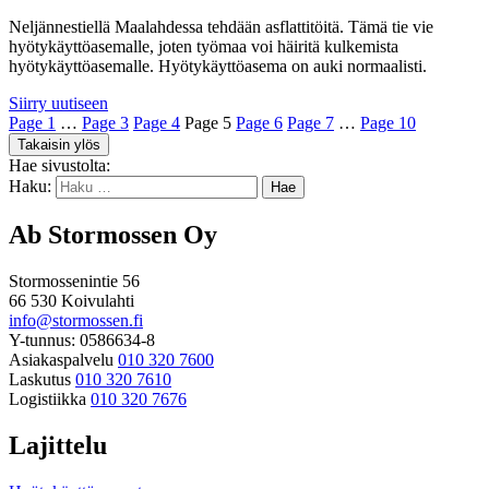
Neljännestiellä Maalahdessa tehdään asflattitöitä. Tämä tie vie
hyötykäyttöasemalle, joten työmaa voi häiritä kulkemista
hyötykäyttöasemalle. Hyötykäyttöasema on auki normaalisti.
Siirry uutiseen
Page
1
…
Page
3
Page
4
Page
5
Page
6
Page
7
…
Page
10
Takaisin ylös
Hae sivustolta:
Haku:
Ab Stormossen Oy
Stormossenintie 56
66 530 Koivulahti
info@stormossen.fi
Y-tunnus: 0586634-8
Asiakaspalvelu
010 320 7600
Laskutus
010 320 7610
Logistiikka
010 320 7676
Lajittelu