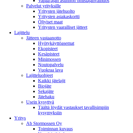
Vapaa-ajan asunnon omistajanvaihdos
Palvelut yrityksille
Yritysten jätehuolto
Yritysten asiakaskortti
Öljyiset maat
Yritysten vaaralliset jätteet
Lajittelu
Jätteen vastaanotto
Hyötykäyttöasemat
Ekopisteet
Kesäpisteet
Minimossen
Noutopalvelu
Vuokraa lava
Lajitteluohjeet
Kaikki jätelajit
Biojäte
Sekajäte
Jätehaku
Usein kysyttyä
Täältä löydät vastaukset tavallisimpiin
kysymyksiin
Yritys
Ab Stormossen Oy
Toiminnan kuvaus