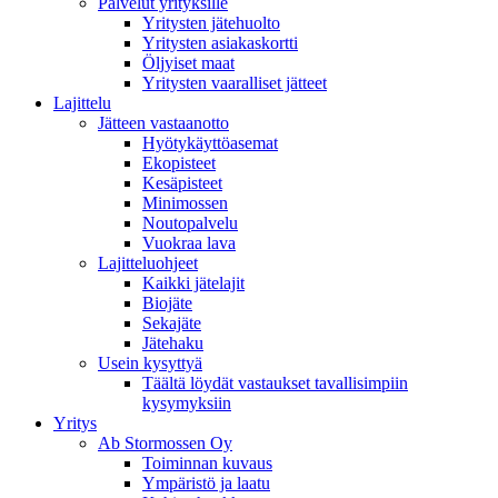
Palvelut yrityksille
Yritysten jätehuolto
Yritysten asiakaskortti
Öljyiset maat
Yritysten vaaralliset jätteet
Lajittelu
Jätteen vastaanotto
Hyötykäyttöasemat
Ekopisteet
Kesäpisteet
Minimossen
Noutopalvelu
Vuokraa lava
Lajitteluohjeet
Kaikki jätelajit
Biojäte
Sekajäte
Jätehaku
Usein kysyttyä
Täältä löydät vastaukset tavallisimpiin
kysymyksiin
Yritys
Ab Stormossen Oy
Toiminnan kuvaus
Ympäristö ja laatu