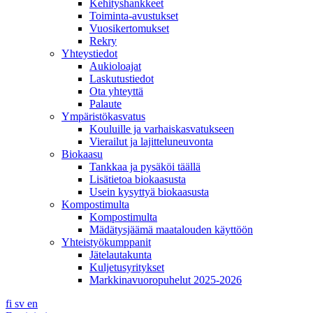
Kehityshankkeet
Toiminta-avustukset
Vuosikertomukset
Rekry
Yhteystiedot
Aukioloajat
Laskutustiedot
Ota yhteyttä
Palaute
Ympäristökasvatus
Kouluille ja varhaiskasvatukseen
Vierailut ja lajitteluneuvonta
Biokaasu
Tankkaa ja pysäköi täällä
Lisätietoa biokaasusta
Usein kysyttyä biokaasusta
Kompostimulta
Kompostimulta
Mädätysjäämä maatalouden käyttöön
Yhteistyökumppanit
Jätelautakunta
Kuljetusyritykset
Markkinavuoropuhelut 2025-2026
fi
sv
en