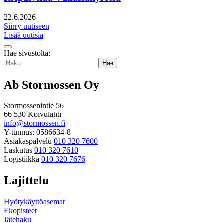
22.6.2026
Siirry uutiseen
Lisää uutisia
Takaisin
Hae sivustolta:
ylös
Haku:
Ab Stormossen Oy
Stormossenintie 56
66 530 Koivulahti
info@stormossen.fi
Y-tunnus: 0586634-8
Asiakaspalvelu
010 320 7600
Laskutus
010 320 7610
Logistiikka
010 320 7676
Lajittelu
Hyötykäyttöasemat
Ekopisteet
Jätehaku