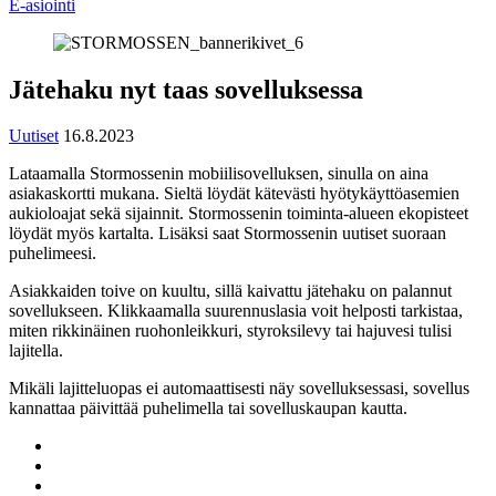
E-asiointi
Jätehaku nyt taas sovelluksessa
Uutiset
16.8.2023
Lataamalla Stormossenin mobiilisovelluksen, sinulla on aina
asiakaskortti mukana. Sieltä löydät kätevästi hyötykäyttöasemien
aukioloajat sekä sijainnit. Stormossenin toiminta-alueen ekopisteet
löydät myös kartalta. Lisäksi saat Stormossenin uutiset suoraan
puhelimeesi.
Asiakkaiden toive on kuultu, sillä kaivattu jätehaku on palannut
sovellukseen. Klikkaamalla suurennuslasia voit helposti tarkistaa,
miten rikkinäinen ruohonleikkuri, styroksilevy tai hajuvesi tulisi
lajitella.
Mikäli lajitteluopas ei automaattisesti näy sovelluksessasi, sovellus
kannattaa päivittää puhelimella tai sovelluskaupan kautta.
Share
to:
Share
facebook
to:
Share