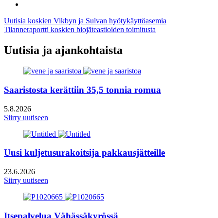
linkedin
to:
Share
twitter
to:
Artikkelien
Uutisia koskien Vikbyn ja Sulvan hyötykäyttöasemia
email
Tilanneraportti koskien biojäteastioiden toimitusta
selaus
Uutisia ja ajankohtaista
Saaristosta kerättiin 35,5 tonnia romua
5.8.2026
Siirry uutiseen
Uusi kuljetusurakoitsija pakkausjätteille
23.6.2026
Siirry uutiseen
Itsepalvelua Vähässäkyrössä