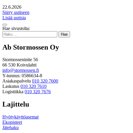
22.6.2026
Siirry uutiseen
Lisää uutisia
Takaisin
Hae sivustolta:
ylös
Haku:
Ab Stormossen Oy
Stormossenintie 56
66 530 Koivulahti
info@stormossen.fi
Y-tunnus: 0586634-8
Asiakaspalvelu
010 320 7600
Laskutus
010 320 7610
Logistiikka
010 320 7676
Lajittelu
Hyötykäyttöasemat
Ekopisteet
Jätehaku