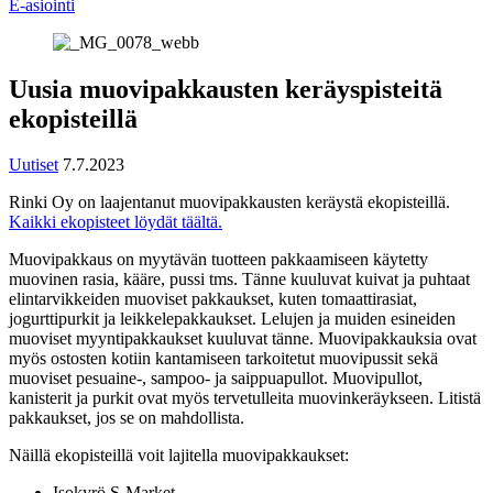
E-asiointi
Uusia muovipakkausten keräyspisteitä
ekopisteillä
Uutiset
7.7.2023
Rinki Oy on laajentanut muovipakkausten keräystä ekopisteillä.
Kaikki ekopisteet löydät täältä.
Muovipakkaus on myytävän tuotteen pakkaamiseen käytetty
muovinen rasia, kääre, pussi tms. Tänne kuuluvat kuivat ja puhtaat
elintarvikkeiden muoviset pakkaukset, kuten tomaattirasiat,
jogurttipurkit ja leikkelepakkaukset. Lelujen ja muiden esineiden
muoviset myyntipakkaukset kuuluvat tänne. Muovipakkauksia ovat
myös ostosten kotiin kantamiseen tarkoitetut muovipussit sekä
muoviset pesuaine-, sampoo- ja saippuapullot. Muovipullot,
kanisterit ja purkit ovat myös tervetulleita muovinkeräykseen. Litistä
pakkaukset, jos se on mahdollista.
Näillä ekopisteillä voit lajitella muovipakkaukset:
Isokyrö S-Market