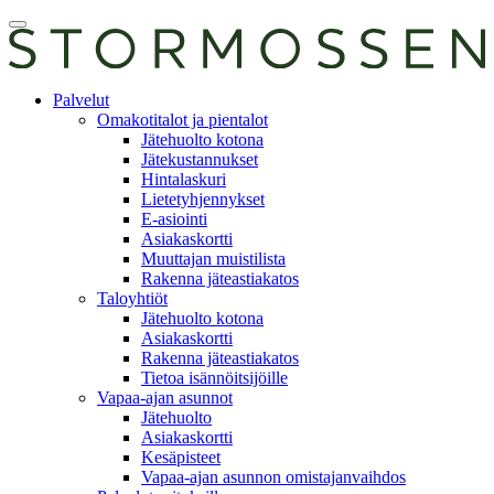
Skip
Avaa
to
päävalikko
content
E-
Palvelut
asiointi
Omakotitalot ja pientalot
Jätehuolto kotona
Jätekustannukset
Hintalaskuri
Lietetyhjennykset
E-asiointi
Asiakaskortti
Muuttajan muistilista
Rakenna jäteastiakatos
Taloyhtiöt
Jätehuolto kotona
Asiakaskortti
Rakenna jäteastiakatos
Tietoa isännöitsijöille
Vapaa-ajan asunnot
Jätehuolto
Asiakaskortti
Kesäpisteet
Vapaa-ajan asunnon omistajanvaihdos