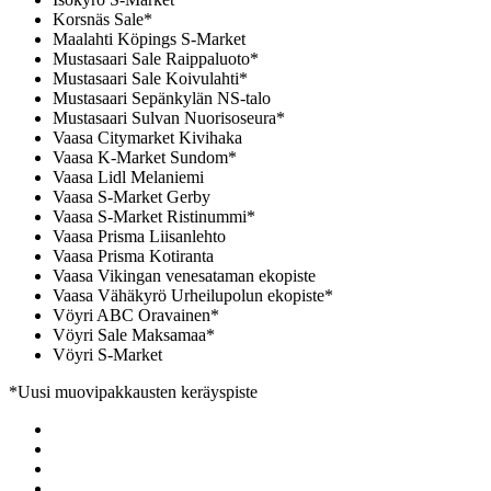
Korsnäs Sale*
Maalahti Köpings S-Market
Mustasaari Sale Raippaluoto*
Mustasaari Sale Koivulahti*
Mustasaari Sepänkylän NS-talo
Mustasaari Sulvan Nuorisoseura*
Vaasa Citymarket Kivihaka
Vaasa K-Market Sundom*
Vaasa Lidl Melaniemi
Vaasa S-Market Gerby
Vaasa S-Market Ristinummi*
Vaasa Prisma Liisanlehto
Vaasa Prisma Kotiranta
Vaasa Vikingan venesataman ekopiste
Vaasa Vähäkyrö Urheilupolun ekopiste*
Vöyri ABC Oravainen*
Vöyri Sale Maksamaa*
Vöyri S-Market
*Uusi muovipakkausten keräyspiste
Share
to:
Share
facebook
to:
Share
linkedin
to:
Share