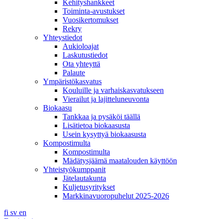
Kehityshankkeet
Toiminta-avustukset
Vuosikertomukset
Rekry
Yhteystiedot
Aukioloajat
Laskutustiedot
Ota yhteyttä
Palaute
Ympäristökasvatus
Kouluille ja varhaiskasvatukseen
Vierailut ja lajitteluneuvonta
Biokaasu
Tankkaa ja pysäköi täällä
Lisätietoa biokaasusta
Usein kysyttyä biokaasusta
Kompostimulta
Kompostimulta
Mädätysjäämä maatalouden käyttöön
Yhteistyökumppanit
Jätelautakunta
Kuljetusyritykset
Markkinavuoropuhelut 2025-2026
fi
sv
en