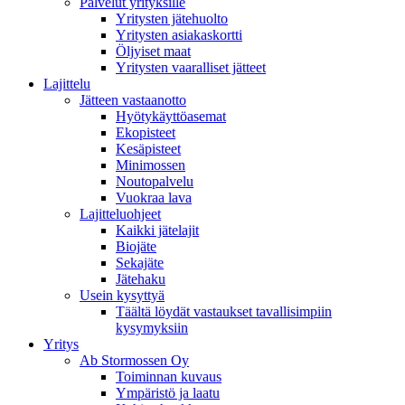
Palvelut yrityksille
Yritysten jätehuolto
Yritysten asiakaskortti
Öljyiset maat
Yritysten vaaralliset jätteet
Lajittelu
Jätteen vastaanotto
Hyötykäyttöasemat
Ekopisteet
Kesäpisteet
Minimossen
Noutopalvelu
Vuokraa lava
Lajitteluohjeet
Kaikki jätelajit
Biojäte
Sekajäte
Jätehaku
Usein kysyttyä
Täältä löydät vastaukset tavallisimpiin
kysymyksiin
Yritys
Ab Stormossen Oy
Toiminnan kuvaus
Ympäristö ja laatu