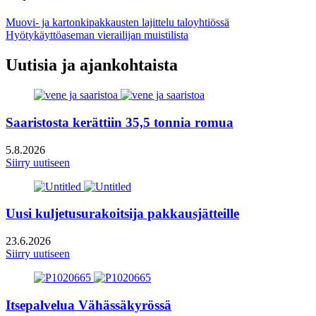
twitter
to:
Artikkelien
Muovi- ja kartonkipakkausten lajittelu taloyhtiössä
email
Hyötykäyttöaseman vierailijan muistilista
selaus
Uutisia ja ajankohtaista
Saaristosta kerättiin 35,5 tonnia romua
5.8.2026
Siirry uutiseen
Uusi kuljetusurakoitsija pakkausjätteille
23.6.2026
Siirry uutiseen
Itsepalvelua Vähässäkyrössä