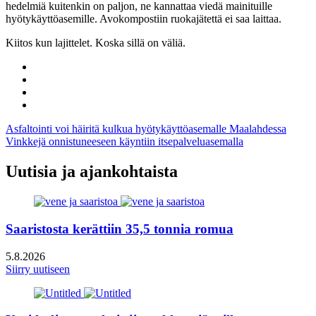
hedelmiä kuitenkin on paljon, ne kannattaa viedä mainituille
hyötykäyttöasemille. Avokompostiin ruokajätettä ei saa laittaa.
Kiitos kun lajittelet. Koska sillä on väliä.
Share
to:
Share
facebook
to:
Share
linkedin
to:
Share
twitter
to:
Artikkelien
Asfaltointi voi häiritä kulkua hyötykäyttöasemalle Maalahdessa
email
Vinkkejä onnistuneeseen käyntiin itsepalveluasemalla
selaus
Uutisia ja ajankohtaista
Saaristosta kerättiin 35,5 tonnia romua
5.8.2026
Siirry uutiseen