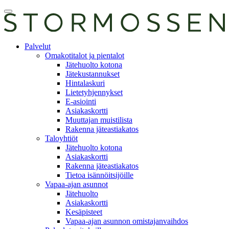
Skip
Avaa
to
päävalikko
content
E-
Palvelut
asiointi
Omakotitalot ja pientalot
Jätehuolto kotona
Jätekustannukset
Hintalaskuri
Lietetyhjennykset
E-asiointi
Asiakaskortti
Muuttajan muistilista
Rakenna jäteastiakatos
Taloyhtiöt
Jätehuolto kotona
Asiakaskortti
Rakenna jäteastiakatos
Tietoa isännöitsijöille
Vapaa-ajan asunnot
Jätehuolto
Asiakaskortti
Kesäpisteet
Vapaa-ajan asunnon omistajanvaihdos