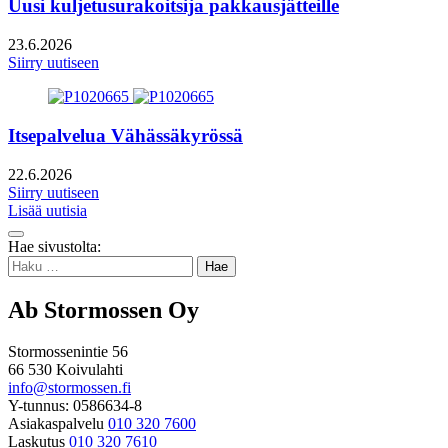
Uusi kuljetusurakoitsija pakkausjätteille
23.6.2026
Siirry uutiseen
Itsepalvelua Vähässäkyrössä
22.6.2026
Siirry uutiseen
Lisää uutisia
Takaisin
Hae sivustolta:
ylös
Haku:
Ab Stormossen Oy
Stormossenintie 56
66 530 Koivulahti
info@stormossen.fi
Y-tunnus: 0586634-8
Asiakaspalvelu
010 320 7600
Laskutus
010 320 7610