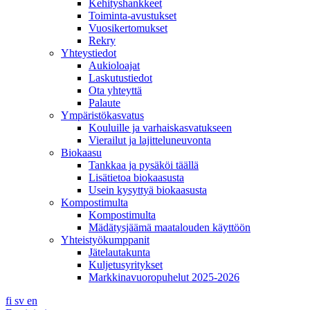
Kehityshankkeet
Toiminta-avustukset
Vuosikertomukset
Rekry
Yhteystiedot
Aukioloajat
Laskutustiedot
Ota yhteyttä
Palaute
Ympäristökasvatus
Kouluille ja varhaiskasvatukseen
Vierailut ja lajitteluneuvonta
Biokaasu
Tankkaa ja pysäköi täällä
Lisätietoa biokaasusta
Usein kysyttyä biokaasusta
Kompostimulta
Kompostimulta
Mädätysjäämä maatalouden käyttöön
Yhteistyökumppanit
Jätelautakunta
Kuljetusyritykset
Markkinavuoropuhelut 2025-2026
fi
sv
en