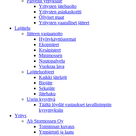
Palvelut yrityksille
Yritysten jätehuolto
Yritysten asiakaskortti
Öljyiset maat
Yritysten vaaralliset jätteet
Lajittelu
Jätteen vastaanotto
Hyötykäyttöasemat
Ekopisteet
Kesäpisteet
Minimossen
Noutopalvelu
Vuokraa lava
Lajitteluohjeet
Kaikki jätelajit
Biojäte
Sekajäte
Jätehaku
Usein kysyttyä
Täältä löydät vastaukset tavallisimpiin
kysymyksiin
Yritys
Ab Stormossen Oy
Toiminnan kuvaus
Ympäristö ja laatu