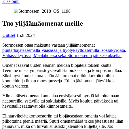
E-asiointi
Tuo ylijäämäomenat meille
Uutiset
15.8.2024
Stormossen ottaa maksutta vastaan ylijäämäomenat
puutarhajäteasemalla Vaasassa ja hyötykäyttöasemilla Isossakyrössä,
Vähässäkyrössä, Maalahdessa sekä Stormossenin jätekeskuksella.
Omenat saavat uuden elämän meidän biojätelaitoksen kautta.
Teemme niistä ympäristöystävällistä biokaasua ja kompostimultaa.
Siksi pyydämme sinua jättämään omenat niihin tarkoitettuihin
kontteihin ja ilman muovipusseja. Ethän jätä omenajätesäkkejä
kontin viereen.
Ylimääräiset omenat kannattaa ensisijaisesti pyrkiä lahjoittamaan
naapureille, ystäville tai sukulaisille. Myös koulut, päiväkodit tai
hevostallit saattavat olla kiinnostuneita.
Elintarvikejätekompostoriin tai biojäteastiaan omenia voi laittaa
pilkottuina pieniä määriä. Suuri omenamäärä tekee jäteastiasta liian
painavan, mikä on turvallisuusriski jäteauton kuljettajalle. Jos