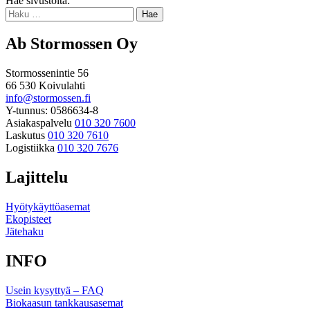
Hae sivustolta:
ylös
Haku:
Ab Stormossen Oy
Stormossenintie 56
66 530 Koivulahti
info@stormossen.fi
Y-tunnus: 0586634-8
Asiakaspalvelu
010 320 7600
Laskutus
010 320 7610
Logistiikka
010 320 7676
Lajittelu
Hyötykäyttöasemat
Ekopisteet
Jätehaku
INFO
Usein kysyttyä – FAQ
Biokaasun tankkausasemat