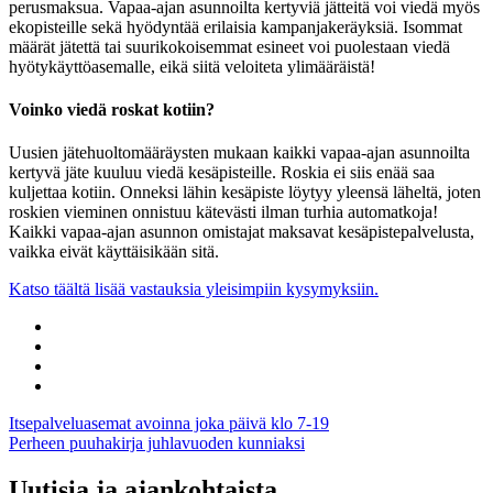
perusmaksua. Vapaa-ajan asunnoilta kertyviä jätteitä voi viedä myös
ekopisteille sekä hyödyntää erilaisia kampanjakeräyksiä. Isommat
määrät jätettä tai suurikokoisemmat esineet voi puolestaan viedä
hyötykäyttöasemalle, eikä siitä veloiteta ylimääräistä!
Voinko viedä roskat kotiin?
Uusien jätehuoltomääräysten mukaan kaikki vapaa-ajan asunnoilta
kertyvä jäte kuuluu viedä kesäpisteille. Roskia ei siis enää saa
kuljettaa kotiin. Onneksi lähin kesäpiste löytyy yleensä läheltä, joten
roskien vieminen onnistuu kätevästi ilman turhia automatkoja!
Kaikki vapaa-ajan asunnon omistajat maksavat kesäpistepalvelusta,
vaikka eivät käyttäisikään sitä.
Katso täältä lisää vastauksia yleisimpiin kysymyksiin.
Share
to:
Share
facebook
to:
Share
linkedin
to:
Share
twitter
to:
Artikkelien
Itsepalveluasemat avoinna joka päivä klo 7-19
email
Perheen puuhakirja juhlavuoden kunniaksi
selaus
Uutisia ja ajankohtaista