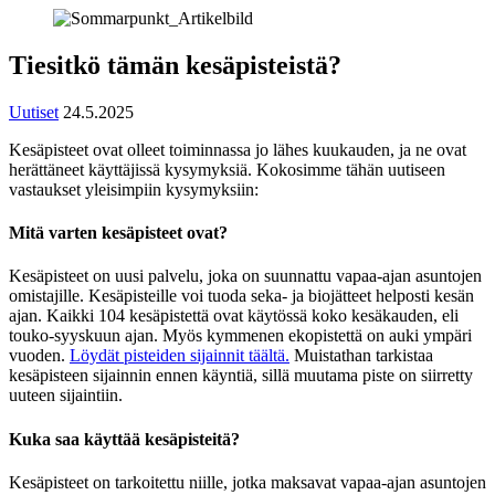
Tiesitkö tämän kesäpisteistä?
Uutiset
24.5.2025
Kesäpisteet ovat olleet toiminnassa jo lähes kuukauden, ja ne ovat
herättäneet käyttäjissä kysymyksiä. Kokosimme tähän uutiseen
vastaukset yleisimpiin kysymyksiin:
Mitä varten kesäpisteet ovat?
Kesäpisteet on uusi palvelu, joka on suunnattu vapaa-ajan asuntojen
omistajille. Kesäpisteille voi tuoda seka- ja biojätteet helposti kesän
ajan. Kaikki 104 kesäpistettä ovat käytössä koko kesäkauden, eli
touko-syyskuun ajan. Myös kymmenen ekopistettä on auki ympäri
vuoden.
Löydät pisteiden sijainnit täältä.
Muistathan tarkistaa
kesäpisteen sijainnin ennen käyntiä, sillä muutama piste on siirretty
uuteen sijaintiin.
Kuka saa käyttää kesäpisteitä?
Kesäpisteet on tarkoitettu niille, jotka maksavat vapaa-ajan asuntojen