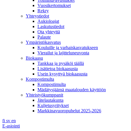
Toiminta-avustukset
Vuosikertomukset
Rekry
Yhteystiedot
Aukioloajat
Laskutustiedot
Ota yhteyttä
Palaute
Ympäristökasvatus
Kouluille ja varhaiskasvatukseen
Vierailut ja lajitteluneuvonta
Biokaasu
Tankkaa ja pysäköi täällä
Lisätietoa biokaasusta
Usein kysyttyä biokaasusta
Kompostimulta
Kompostimulta
Mädätysjäämä maatalouden käyttöön
Yhteistyökumppanit
Jätelautakunta
Kuljetusyritykset
Markkinavuoropuhelut 2025-2026
fi
sv
en
E-asiointi