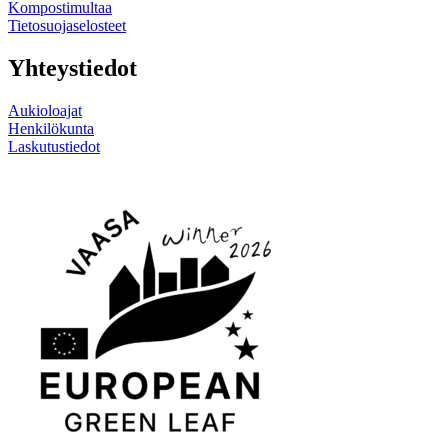
Kompostimultaa
Tietosuojaselosteet
Yhteystiedot
Aukioloajat
Henkilökunta
Laskutustiedot
Linkki
Linkki
sosiaaliseen
sosiaaliseen
mediaan
mediaan