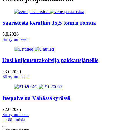
Saaristosta kerättiin 35,5 tonnia romua
5.8.2026
Siirry uutiseen
Uusi kuljetusurakoitsija pakkausjätteille
23.6.2026
Siirry uutiseen
Itsepalvelua Vähässäkyrössä
22.6.2026
Siirry uutiseen
Lisää uutisia
Takaisin