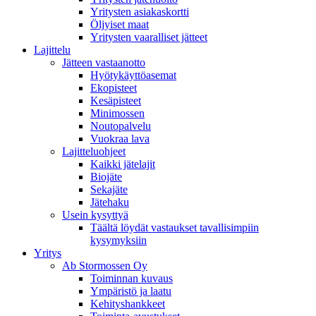
Yritysten asiakaskortti
Öljyiset maat
Yritysten vaaralliset jätteet
Lajittelu
Jätteen vastaanotto
Hyötykäyttöasemat
Ekopisteet
Kesäpisteet
Minimossen
Noutopalvelu
Vuokraa lava
Lajitteluohjeet
Kaikki jätelajit
Biojäte
Sekajäte
Jätehaku
Usein kysyttyä
Täältä löydät vastaukset tavallisimpiin
kysymyksiin
Yritys
Ab Stormossen Oy
Toiminnan kuvaus
Ympäristö ja laatu
Kehityshankkeet