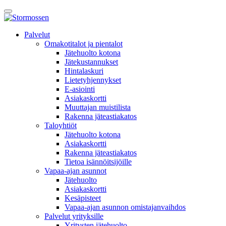
Skip
Avaa
to
päävalikko
content
E-
Palvelut
asiointi
Omakotitalot ja pientalot
Jätehuolto kotona
Jätekustannukset
Hintalaskuri
Lietetyhjennykset
E-asiointi
Asiakaskortti
Muuttajan muistilista
Rakenna jäteastiakatos
Taloyhtiöt
Jätehuolto kotona
Asiakaskortti
Rakenna jäteastiakatos
Tietoa isännöitsijöille
Vapaa-ajan asunnot
Jätehuolto
Asiakaskortti
Kesäpisteet
Vapaa-ajan asunnon omistajanvaihdos
Palvelut yrityksille
Yritysten jätehuolto