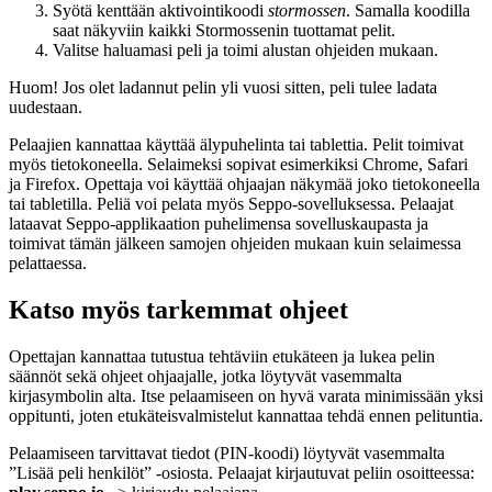
Syötä kenttään aktivointikoodi
stormossen
. Samalla koodilla
saat näkyviin kaikki Stormossenin tuottamat pelit.
Valitse haluamasi peli ja toimi alustan ohjeiden mukaan.
Huom! Jos olet ladannut pelin yli vuosi sitten, peli tulee ladata
uudestaan.
Pelaajien kannattaa käyttää älypuhelinta tai tablettia. Pelit toimivat
myös tietokoneella. Selaimeksi sopivat esimerkiksi Chrome, Safari
ja Firefox. Opettaja voi käyttää ohjaajan näkymää joko tietokoneella
tai tabletilla. Peliä voi pelata myös Seppo-sovelluksessa. Pelaajat
lataavat Seppo-applikaation puhelimensa sovelluskaupasta ja
toimivat tämän jälkeen samojen ohjeiden mukaan kuin selaimessa
pelattaessa.
Katso myös tarkemmat ohjeet
Opettajan kannattaa tutustua tehtäviin etukäteen ja lukea pelin
säännöt sekä ohjeet ohjaajalle, jotka löytyvät vasemmalta
kirjasymbolin alta. Itse pelaamiseen on hyvä varata minimissään yksi
oppitunti, joten etukäteisvalmistelut kannattaa tehdä ennen pelituntia.
Pelaamiseen tarvittavat tiedot (PIN-koodi) löytyvät vasemmalta
”Lisää peli henkilöt” -osiosta. Pelaajat kirjautuvat peliin osoitteessa: