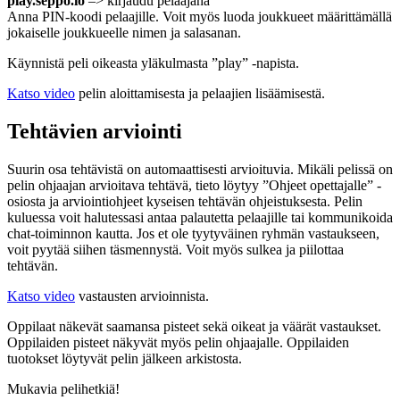
play.seppo.io
–> kirjaudu pelaajana
Anna PIN-koodi pelaajille. Voit myös luoda joukkueet määrittämällä
jokaiselle joukkueelle nimen ja salasanan.
Käynnistä peli oikeasta yläkulmasta ”play” -napista.
Katso video
pelin aloittamisesta ja pelaajien lisäämisestä.
Tehtävien arviointi
Suurin osa tehtävistä on automaattisesti arvioituvia. Mikäli pelissä on
pelin ohjaajan arvioitava tehtävä, tieto löytyy ”Ohjeet opettajalle” -
osiosta ja arviointiohjeet kyseisen tehtävän ohjeistuksesta. Pelin
kuluessa voit halutessasi antaa palautetta pelaajille tai kommunikoida
chat-toiminnon kautta. Jos et ole tyytyväinen ryhmän vastaukseen,
voit pyytää siihen täsmennystä. Voit myös sulkea ja piilottaa
tehtävän.
Katso video
vastausten arvioinnista.
Oppilaat näkevät saamansa pisteet sekä oikeat ja väärät vastaukset.
Oppilaiden pisteet näkyvät myös pelin ohjaajalle. Oppilaiden
tuotokset löytyvät pelin jälkeen arkistosta.
Mukavia pelihetkiä!