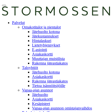
Skip
Avaa
to
päävalikko
content
E-
Palvelut
asiointi
Omakotitalot ja pientalot
Jätehuolto kotona
Jätekustannukset
Hintalaskuri
Lietetyhjennykset
E-asiointi
Asiakaskortti
Muuttajan muistilista
Rakenna jäteastiakatos
Taloyhtiöt
Jätehuolto kotona
Asiakaskortti
Rakenna jäteastiakatos
Tietoa isännöitsijöille
Vapaa-ajan asunnot
Jätehuolto
Asiakaskortti
Kesäpisteet
Vapaa-ajan asunnon omistajanvaihdos