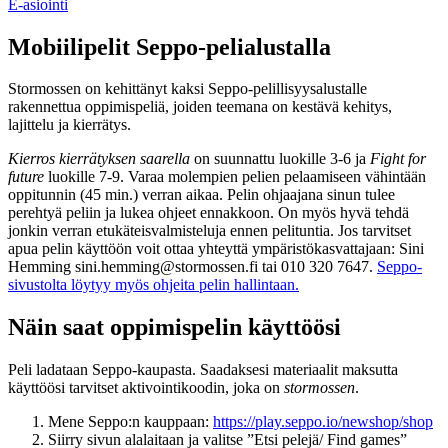
E-asiointi
Mobiilipelit Seppo-pelialustalla
Stormossen on kehittänyt kaksi Seppo-pelillisyysalustalle
rakennettua oppimispeliä, joiden teemana on kestävä kehitys,
lajittelu ja kierrätys.
Kierros kierrätyksen saarella
on suunnattu luokille 3-6 ja
Fight for
future
luokille 7-9. Varaa molempien pelien pelaamiseen vähintään
oppitunnin (45 min.) verran aikaa. Pelin ohjaajana sinun tulee
perehtyä peliin ja lukea ohjeet ennakkoon. On myös hyvä tehdä
jonkin verran etukäteisvalmisteluja ennen pelituntia. Jos tarvitset
apua pelin käyttöön voit ottaa yhteyttä ympäristökasvattajaan: Sini
Hemming sini.hemming@stormossen.fi tai 010 320 7647.
Seppo-
sivustolta löytyy myös ohjeita pelin hallintaan.
Näin saat oppimispelin käyttöösi
Peli ladataan Seppo-kaupasta. Saadaksesi materiaalit maksutta
käyttöösi tarvitset aktivointikoodin, joka on
stormossen
.
Mene Seppo:n kauppaan:
https://play.seppo.io/newshop/shop
Siirry sivun alalaitaan ja valitse ”Etsi pelejä/ Find games”