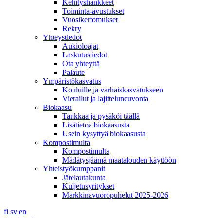
Kehityshankkeet
Toiminta-avustukset
Vuosikertomukset
Rekry
Yhteystiedot
Aukioloajat
Laskutustiedot
Ota yhteyttä
Palaute
Ympäristökasvatus
Kouluille ja varhaiskasvatukseen
Vierailut ja lajitteluneuvonta
Biokaasu
Tankkaa ja pysäköi täällä
Lisätietoa biokaasusta
Usein kysyttyä biokaasusta
Kompostimulta
Kompostimulta
Mädätysjäämä maatalouden käyttöön
Yhteistyökumppanit
Jätelautakunta
Kuljetusyritykset
Markkinavuoropuhelut 2025-2026
fi
sv
en