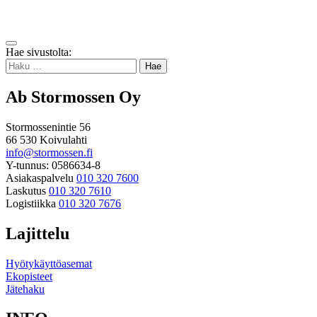
Takaisin
Hae sivustolta:
ylös
Haku:
Ab Stormossen Oy
Stormossenintie 56
66 530 Koivulahti
info@stormossen.fi
Y-tunnus: 0586634-8
Asiakaspalvelu
010 320 7600
Laskutus
010 320 7610
Logistiikka
010 320 7676
Lajittelu
Hyötykäyttöasemat
Ekopisteet
Jätehaku