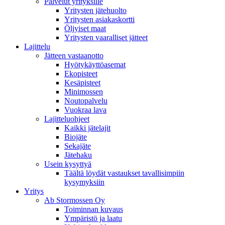
Palvelut yrityksille
Yritysten jätehuolto
Yritysten asiakaskortti
Öljyiset maat
Yritysten vaaralliset jätteet
Lajittelu
Jätteen vastaanotto
Hyötykäyttöasemat
Ekopisteet
Kesäpisteet
Minimossen
Noutopalvelu
Vuokraa lava
Lajitteluohjeet
Kaikki jätelajit
Biojäte
Sekajäte
Jätehaku
Usein kysyttyä
Täältä löydät vastaukset tavallisimpiin
kysymyksiin
Yritys
Ab Stormossen Oy
Toiminnan kuvaus
Ympäristö ja laatu