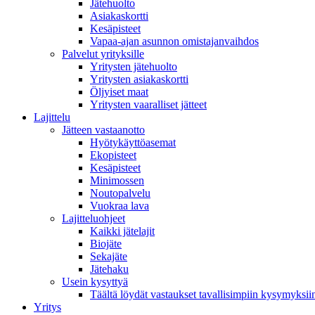
Jätehuolto
Asiakaskortti
Kesäpisteet
Vapaa-ajan asunnon omistajanvaihdos
Palvelut yrityksille
Yritysten jätehuolto
Yritysten asiakaskortti
Öljyiset maat
Yritysten vaaralliset jätteet
Lajittelu
Jätteen vastaanotto
Hyötykäyttöasemat
Ekopisteet
Kesäpisteet
Minimossen
Noutopalvelu
Vuokraa lava
Lajitteluohjeet
Kaikki jätelajit
Biojäte
Sekajäte
Jätehaku
Usein kysyttyä
Täältä löydät vastaukset tavallisimpiin kysymyksii
Yritys