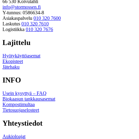
66 530 Koivulahti
info@stormossen.fi
Y-tunnus: 0586634-8
Asiakaspalvelu
010 320 7600
Laskutus
010 320 7610
Logistiikka
010 320 7676
Lajittelu
Hyötykäyttöasemat
Ekopisteet
Jätehaku
INFO
Usein kysyttyä – FAQ
Biokaasun tankkausasemat
Kompostimultaa
Tietosuojaselosteet
Yhteystiedot
Aukioloajat