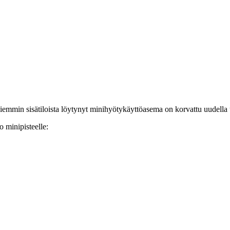
Aiemmin sisätiloista löytynyt minihyötykäyttöasema on korvattu uudella u
o minipisteelle: