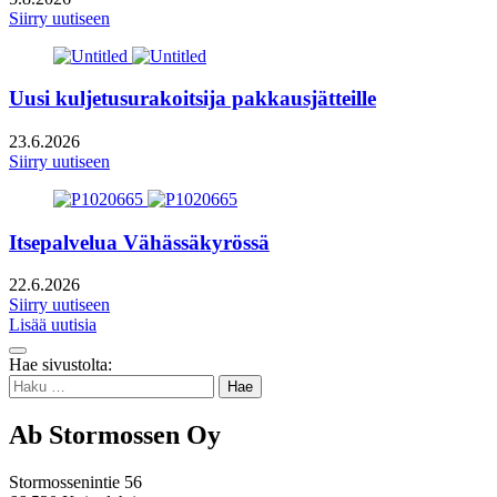
Siirry uutiseen
Uusi kuljetusurakoitsija pakkausjätteille
23.6.2026
Siirry uutiseen
Itsepalvelua Vähässäkyrössä
22.6.2026
Siirry uutiseen
Lisää uutisia
Takaisin
Hae sivustolta:
ylös
Haku:
Ab Stormossen Oy
Stormossenintie 56