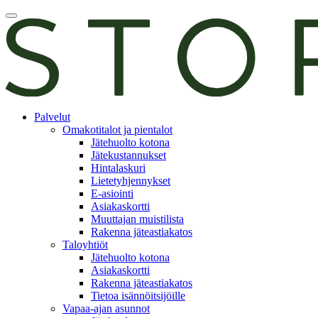
Skip
Avaa
to
päävalikko
content
E-
Palvelut
asiointi
Omakotitalot ja pientalot
Jätehuolto kotona
Jätekustannukset
Hintalaskuri
Lietetyhjennykset
E-asiointi
Asiakaskortti
Muuttajan muistilista
Rakenna jäteastiakatos
Taloyhtiöt
Jätehuolto kotona
Asiakaskortti
Rakenna jäteastiakatos
Tietoa isännöitsijöille
Vapaa-ajan asunnot