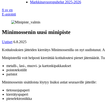
Markkinavuoropuhelut 2025-2026
fi
sv
en
E-asiointi
Minimossenin uusi minipiste
Uutiset
6.8.2025
Kotitalouksien jätteiden kierrätys Minimossenilla on nyt uudistunut. 
Minipisteellä voit helposti kierrättää kotitaloutesi pienet jätemäärät. Tu
metalli-, lasi-, muovi- ja kartonkipakkaukset
poistotekstiilit
paristot
Minimossenin sisätiloista löytyy lisäksi astiat seuraaville jätteille:
tietosuojapaperi
kierrätyspaperi
pienelektroniikka