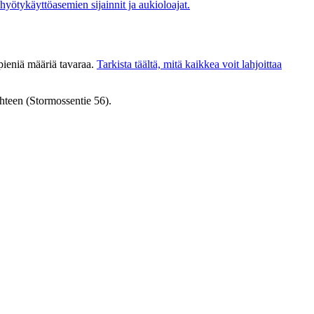
hyötykäyttöasemien sijainnit ja aukioloajat.
pieniä määriä tavaraa.
Tarkista täältä, mitä kaikkea voit lahjoittaa
hteen (Stormossentie 56).