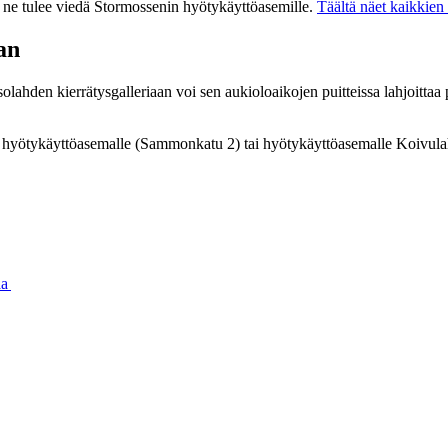
aan ne tulee viedä Stormossenin hyötykäyttöasemille.
Täältä näet kaikkien 
an
ahden kierrätysgalleriaan voi sen aukioloaikojen puitteissa lahjoittaa 
an hyötykäyttöasemalle (Sammonkatu 2) tai hyötykäyttöasemalle Koivula
aa