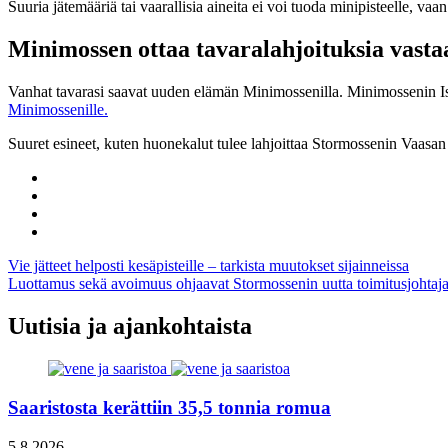
Suuria jätemääriä tai vaarallisia aineita ei voi tuoda minipisteelle, v
Minimossen ottaa tavaralahjoituksia vasta
Vanhat tavarasi saavat uuden elämän Minimossenilla. Minimossenin Isol
Minimossenille.
Suuret esineet, kuten huonekalut tulee lahjoittaa Stormossenin Vaas
Share
to:
Share
facebook
to:
Share
linkedin
to:
Share
twitter
to:
Artikkelien
Vie jätteet helposti kesäpisteille – tarkista muutokset sijainneissa
email
Luottamus sekä avoimuus ohjaavat Stormossenin uutta toimitusjohtaj
selaus
Uutisia ja ajankohtaista
Saaristosta kerättiin 35,5 tonnia romua
5.8.2026