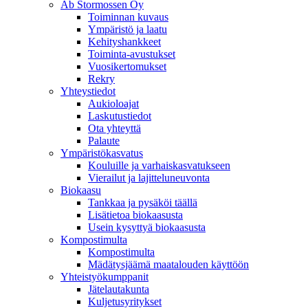
Ab Stormossen Oy
Toiminnan kuvaus
Ympäristö ja laatu
Kehityshankkeet
Toiminta-avustukset
Vuosikertomukset
Rekry
Yhteystiedot
Aukioloajat
Laskutustiedot
Ota yhteyttä
Palaute
Ympäristökasvatus
Kouluille ja varhaiskasvatukseen
Vierailut ja lajitteluneuvonta
Biokaasu
Tankkaa ja pysäköi täällä
Lisätietoa biokaasusta
Usein kysyttyä biokaasusta
Kompostimulta
Kompostimulta
Mädätysjäämä maatalouden käyttöön
Yhteistyökumppanit
Jätelautakunta
Kuljetusyritykset