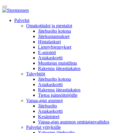
Skip
Avaa
to
päävalikko
content
E-
Palvelut
asiointi
Omakotitalot ja pientalot
Jätehuolto kotona
Jätekustannukset
Hintalaskuri
Lietetyhjennykset
E-asiointi
Asiakaskortti
Muuttajan muistilista
Rakenna jäteastiakatos
Taloyhtiöt
Jätehuolto kotona
Asiakaskortti
Rakenna jäteastiakatos
Tietoa isännöitsijöille
Vapaa-ajan asunnot
Jätehuolto
Asiakaskortti
Kesäpisteet
Vapaa-ajan asunnon omistajanvaihdos
Palvelut yrityksille
Yritysten jätehuolto