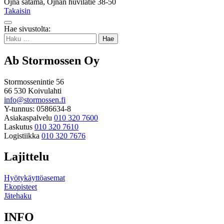
Öjna satama, Öjnan huvilatie 38-50
Takaisin
Takaisin
Hae sivustolta:
ylös
Haku:
Ab Stormossen Oy
Stormossenintie 56
66 530 Koivulahti
info@stormossen.fi
Y-tunnus: 0586634-8
Asiakaspalvelu
010 320 7600
Laskutus
010 320 7610
Logistiikka
010 320 7676
Lajittelu
Hyötykäyttöasemat
Ekopisteet
Jätehaku
INFO