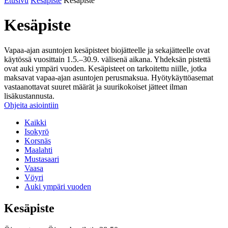
Etusivu
Kesäpiste
Kesäpiste
Kesäpiste
Vapaa-ajan asuntojen kesäpisteet biojätteelle ja sekajätteelle ovat
käytössä vuosittain 1.5.–30.9. välisenä aikana. Yhdeksän pistettä
ovat auki ympäri vuoden. Kesäpisteet on tarkoitettu niille, jotka
maksavat vapaa-ajan asuntojen perusmaksua. Hyötykäyttöasemat
vastaanottavat suuret määrät ja suurikokoiset jätteet ilman
lisäkustannusta.
Ohjeita asiointiin
Kaikki
Isokyrö
Korsnäs
Maalahti
Mustasaari
Vaasa
Vöyri
Auki ympäri vuoden
Kesäpiste