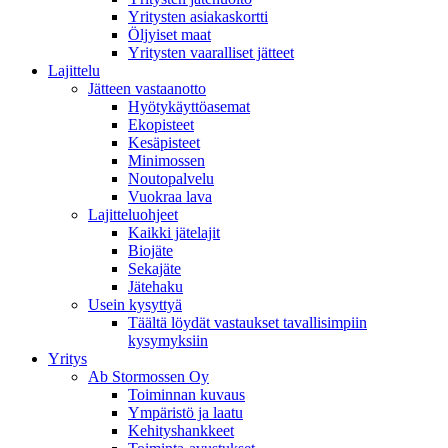
Yritysten asiakaskortti
Öljyiset maat
Yritysten vaaralliset jätteet
Lajittelu
Jätteen vastaanotto
Hyötykäyttöasemat
Ekopisteet
Kesäpisteet
Minimossen
Noutopalvelu
Vuokraa lava
Lajitteluohjeet
Kaikki jätelajit
Biojäte
Sekajäte
Jätehaku
Usein kysyttyä
Täältä löydät vastaukset tavallisimpiin
kysymyksiin
Yritys
Ab Stormossen Oy
Toiminnan kuvaus
Ympäristö ja laatu
Kehityshankkeet