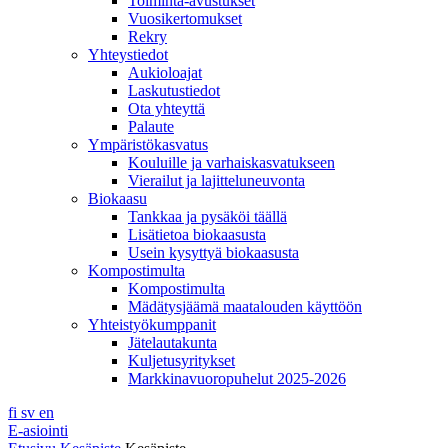
Toiminta-avustukset
Vuosikertomukset
Rekry
Yhteystiedot
Aukioloajat
Laskutustiedot
Ota yhteyttä
Palaute
Ympäristökasvatus
Kouluille ja varhaiskasvatukseen
Vierailut ja lajitteluneuvonta
Biokaasu
Tankkaa ja pysäköi täällä
Lisätietoa biokaasusta
Usein kysyttyä biokaasusta
Kompostimulta
Kompostimulta
Mädätysjäämä maatalouden käyttöön
Yhteistyökumppanit
Jätelautakunta
Kuljetusyritykset
Markkinavuoropuhelut 2025-2026
fi
sv
en
E-asiointi