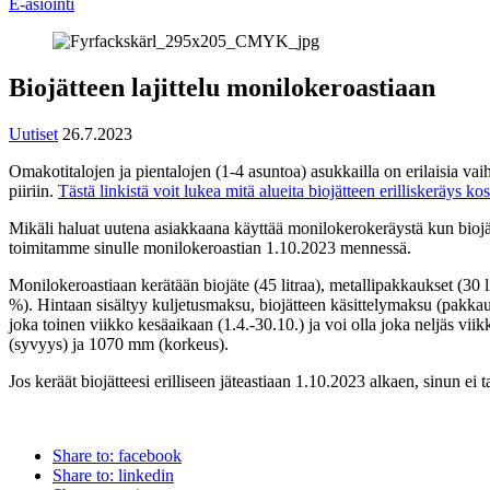
E-asiointi
Biojätteen lajittelu monilokeroastiaan
Uutiset
26.7.2023
Omakotitalojen ja pientalojen (1-4 asuntoa) asukkailla on erilaisia v
piiriin.
Tästä linkistä voit lukea mitä alueita biojätteen erilliskeräys kos
Mikäli haluat uutena asiakkaana käyttää monilokerokeräystä kun biojät
toimitamme sinulle monilokeroastian 1.10.2023 mennessä.
Monilokeroastiaan kerätään biojäte (45 litraa), metallipakkaukset (30 
%). Hintaan sisältyy kuljetusmaksu, biojätteen käsittelymaksu (pakkaus
joka toinen viikko kesäaikaan (1.4.-30.10.) ja voi olla joka neljäs v
(syvyys) ja 1070 mm (korkeus).
Jos keräät biojätteesi erilliseen jäteastiaan 1.10.2023 alkaen, sinun ei t
Share to: facebook
Share to: linkedin