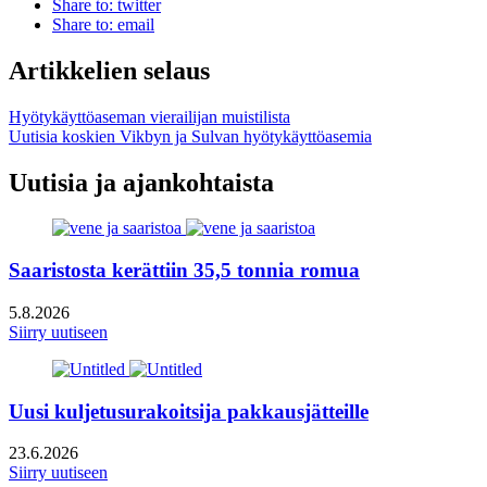
Share to: twitter
Share to: email
Artikkelien selaus
Hyötykäyttöaseman vierailijan muistilista
Uutisia koskien Vikbyn ja Sulvan hyötykäyttöasemia
Uutisia ja ajankohtaista
Saaristosta kerättiin 35,5 tonnia romua
5.8.2026
Siirry uutiseen
Uusi kuljetusurakoitsija pakkausjätteille
23.6.2026
Siirry uutiseen