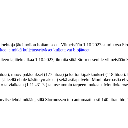
aihtoehtoja jätehuollon hoitamiseen. Viimeistään 1.10.2023 suurin osa S
kee ja mitkä kuljetusyritykset kuljettavat biojätteet.
teen lajittelu alkaa 1.10.2023, ilmoita siitä Stormossenille viimeistää
litraa), muovipakkaukset (177 litraa) ja kartonkipakkaukset (118 litraa
jätteellä ei ole käsittelymaksua) sekä astiapalvelu. Monilokeroastia ei
iikko talviaikaan (1.11.-31.3.) tai useammin tarpeen mukaan. Monilokero
arvitse tehdä mitään, sillä Stormossen tuo automaattisesti 140 litran biojä