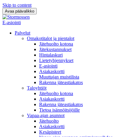
Skip to content
Avaa päävalikko
E-asiointi
Palvelut
Omakotitalot ja pientalot
Jätehuolto kotona
Jätekustannukset
Hintalaskuri
Lietetyhjennykset
E-asiointi
Asiakaskortti
Muuttajan muistilista
Rakenna jäteastiakatos
Taloyhtiöt
Jätehuolto kotona
Asiakaskortti
Rakenna jäteastiakatos
Tietoa isännöitsijöille
Vapaa-ajan asunnot
Jätehuolto
Asiakaskortti
Kesäpisteet