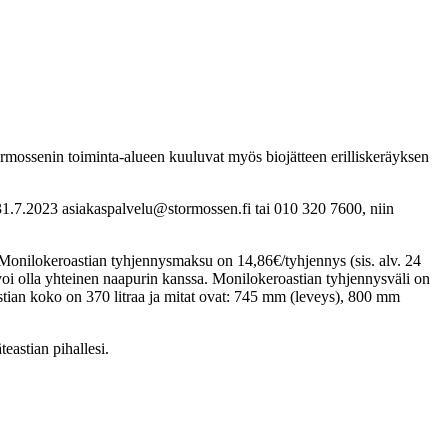
tormossenin toiminta-alueen kuuluvat myös biojätteen erilliskeräyksen
n 31.7.2023 asiakaspalvelu@stormossen.fi tai 010 320 7600, niin
). Monilokeroastian tyhjennysmaksu on 14,86€/tyhjennys (sis. alv. 24
 voi olla yhteinen naapurin kanssa. Monilokeroastian tyhjennysväli on
astian koko on 370 litraa ja mitat ovat: 745 mm (leveys), 800 mm
teastian pihallesi.