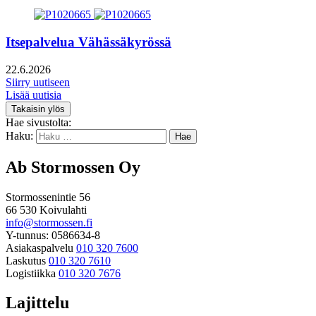
Itsepalvelua Vähässäkyrössä
22.6.2026
Siirry uutiseen
Lisää uutisia
Takaisin ylös
Hae sivustolta:
Haku:
Ab Stormossen Oy
Stormossenintie 56
66 530 Koivulahti
info@stormossen.fi
Y-tunnus: 0586634-8
Asiakaspalvelu
010 320 7600
Laskutus
010 320 7610
Logistiikka
010 320 7676
Lajittelu