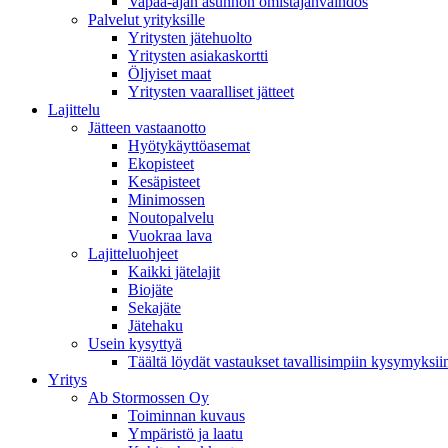
Vapaa-ajan asunnon omistajanvaihdos
Palvelut yrityksille
Yritysten jätehuolto
Yritysten asiakaskortti
Öljyiset maat
Yritysten vaaralliset jätteet
Lajittelu
Jätteen vastaanotto
Hyötykäyttöasemat
Ekopisteet
Kesäpisteet
Minimossen
Noutopalvelu
Vuokraa lava
Lajitteluohjeet
Kaikki jätelajit
Biojäte
Sekajäte
Jätehaku
Usein kysyttyä
Täältä löydät vastaukset tavallisimpiin kysymyksii
Yritys
Ab Stormossen Oy
Toiminnan kuvaus
Ympäristö ja laatu