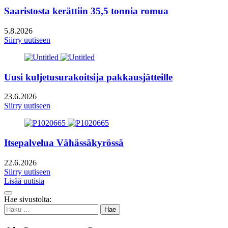
Saaristosta kerättiin 35,5 tonnia romua
5.8.2026
Siirry uutiseen
Uusi kuljetusurakoitsija pakkausjätteille
23.6.2026
Siirry uutiseen
Itsepalvelua Vähässäkyrössä
22.6.2026
Siirry uutiseen
Lisää uutisia
Takaisin
Hae sivustolta:
ylös
Haku: