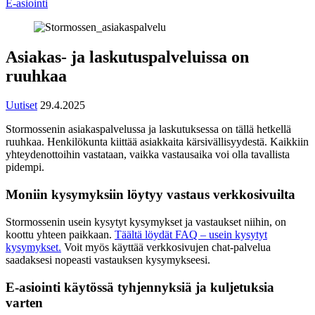
E-asiointi
Asiakas- ja laskutuspalveluissa on
ruuhkaa
Uutiset
29.4.2025
Stormossenin asiakaspalvelussa ja laskutuksessa on tällä hetkellä
ruuhkaa. Henkilökunta kiittää asiakkaita kärsivällisyydestä. Kaikkiin
yhteydenottoihin vastataan, vaikka vastausaika voi olla tavallista
pidempi.
Moniin kysymyksiin löytyy vastaus verkkosivuilta
Stormossenin usein kysytyt kysymykset ja vastaukset niihin, on
koottu yhteen paikkaan.
Täältä löydät FAQ – usein kysytyt
kysymykset.
Voit myös käyttää verkkosivujen chat-palvelua
saadaksesi nopeasti vastauksen kysymykseesi.
E-asiointi käytössä tyhjennyksiä ja kuljetuksia
varten