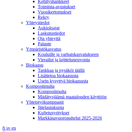
Kehityshankkeet
Toiminta-avustukset
Vuosikertomukset
Rekry
Yhteystiedot
Aukioloajat
Laskutustiedot
Ota yhteyttä
Palaute
Ympäristökasvatus
Kouluille ja varhaiskasvatukseen
Vierailut ja lajitteluneuvonta
Biokaasu
Tankkaa ja pysäköi täällä
Lisätietoa biokaasusta
Usein kysyttyä biokaasusta
Kompostimulta
Kompostimulta
Mädätysjäämä maatalouden käyttöön
Yhteistyökumppanit
Jätelautakunta
Kuljetusyritykset
Markkinavuoropuhelut 2025-2026
fi
sv
en