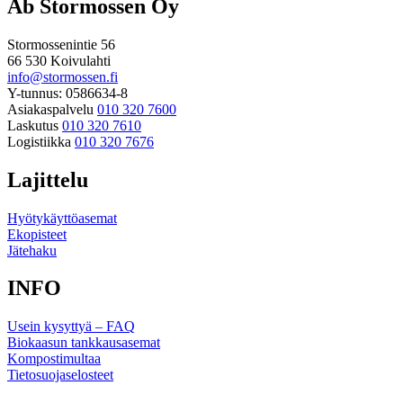
Ab Stormossen Oy
Stormossenintie 56
66 530 Koivulahti
info@stormossen.fi
Y-tunnus: 0586634-8
Asiakaspalvelu
010 320 7600
Laskutus
010 320 7610
Logistiikka
010 320 7676
Lajittelu
Hyötykäyttöasemat
Ekopisteet
Jätehaku
INFO
Usein kysyttyä – FAQ
Biokaasun tankkausasemat
Kompostimultaa
Tietosuojaselosteet