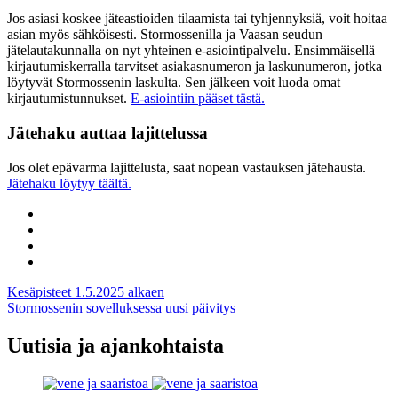
Jos asiasi koskee jäteastioiden tilaamista tai tyhjennyksiä, voit hoitaa
asian myös sähköisesti. Stormossenilla ja Vaasan seudun
jätelautakunnalla on nyt yhteinen e-asiointipalvelu. Ensimmäisellä
kirjautumiskerralla tarvitset asiakasnumeron ja laskunumeron, jotka
löytyvät Stormossenin laskulta. Sen jälkeen voit luoda omat
kirjautumistunnukset.
E-asiointiin pääset tästä.
Jätehaku auttaa lajittelussa
Jos olet epävarma lajittelusta, saat nopean vastauksen jätehausta.
Jätehaku löytyy täältä.
Share
to:
Share
facebook
to:
Share
linkedin
to:
Share
twitter
to:
Artikkelien
Kesäpisteet 1.5.2025 alkaen
email
Stormossenin sovelluksessa uusi päivitys
selaus
Uutisia ja ajankohtaista