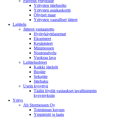
Palvelut yrityksille
Yritysten jätehuolto
Yritysten asiakaskortti
Öljyiset maat
Yritysten vaaralliset jätteet
Lajittelu
Jätteen vastaanotto
Hyötykäyttöasemat
Ekopisteet
Kesäpisteet
Minimossen
Noutopalvelu
Vuokraa lava
Lajitteluohjeet
Kaikki jätelajit
Biojäte
Sekajäte
Jätehaku
Usein kysyttyä
Täältä löydät vastaukset tavallisimpiin
kysymyksiin
Yritys
Ab Stormossen Oy
Toiminnan kuvaus
Ympäristö ja laatu