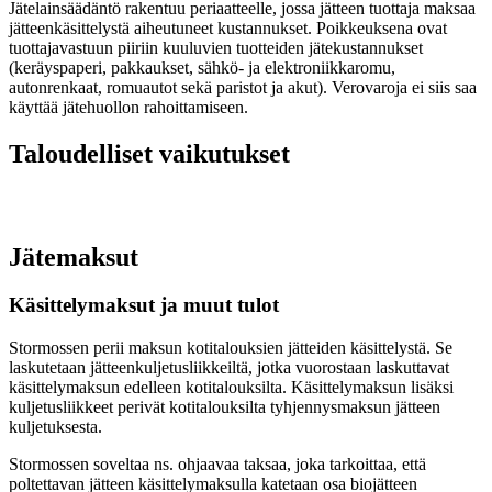
Jätelainsäädäntö rakentuu periaatteelle, jossa jätteen tuottaja maksaa
jätteenkäsittelystä aiheutuneet kustannukset. Poikkeuksena ovat
tuottajavastuun piiriin kuuluvien tuotteiden jätekustannukset
(keräyspaperi, pakkaukset, sähkö- ja elektroniikkaromu,
autonrenkaat, romuautot sekä paristot ja akut). Verovaroja ei siis saa
käyttää jätehuollon rahoittamiseen.
Taloudelliset vaikutukset
Jätemaksut
Käsittelymaksut ja muut tulot
Stormossen perii maksun kotitalouksien jätteiden käsittelystä. Se
laskutetaan jätteenkuljetusliikkeiltä, jotka vuorostaan laskuttavat
käsittelymaksun edelleen kotitalouksilta. Käsittelymaksun lisäksi
kuljetusliikkeet perivät kotitalouksilta tyhjennysmaksun jätteen
kuljetuksesta.
Stormossen soveltaa ns. ohjaavaa taksaa, joka tarkoittaa, että
poltettavan jätteen käsittelymaksulla katetaan osa biojätteen