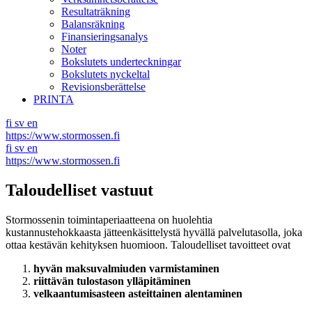
Resultaträkning
Balansräkning
Finansieringsanalys
Noter
Bokslutets underteckningar
Bokslutets nyckeltal
Revisionsberättelse
PRINTA
fi
sv
en
https://www.stormossen.fi
fi
sv
en
https://www.stormossen.fi
Taloudelliset vastuut
Stormossenin toimintaperiaatteena on huolehtia
kustannustehokkaasta jätteenkäsittelystä hyvällä palvelutasolla, joka
ottaa kestävän kehityksen huomioon. Taloudelliset tavoitteet ovat
hyvän maksuvalmiuden varmistaminen
riittävän tulostason ylläpitäminen
velkaantumisasteen asteittainen alentaminen