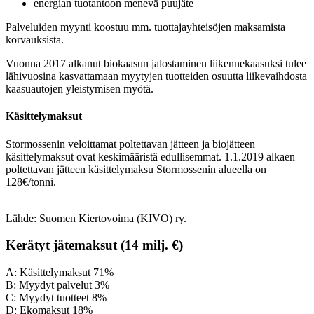
energian tuotantoon menevä puujäte
Palveluiden myynti koostuu mm. tuottajayhteisöjen maksamista
korvauksista.
Vuonna 2017 alkanut biokaasun jalostaminen liikennekaasuksi tulee
lähivuosina kasvattamaan myytyjen tuotteiden osuutta liikevaihdosta
kaasuautojen yleistymisen myötä.
Käsittelymaksut
Stormossenin veloittamat poltettavan jätteen ja biojätteen
käsittelymaksut ovat keskimääristä edullisemmat. 1.1.2019 alkaen
poltettavan jätteen käsittelymaksu Stormossenin alueella on
128€/tonni.
Lähde: Suomen Kiertovoima (KIVO) ry.
Kerätyt jätemaksut (14 milj. €)
A: Käsittelymaksut 71%
B: Myydyt palvelut 3%
C: Myydyt tuotteet 8%
D: Ekomaksut 18%