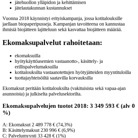
jätehuollon ylläpidon ja kehittämisen
jätelautakunnan kustannukset
Vuonna 2018 käynnistyi erityiskampanja, jossa kotitalouksille
jaellaan biopaperipusseja. Kampanjan tavoitteena on kannustaa
ihmisiä biojätteen lajitteluun sekä kasvattaa biojätteen määrää.
Ekomaksupalvelut rahoitetaan:
ekomaksuilla
hyötykäyttöasemien vastaanotto-, käsittely- ja
erillispalvelumaksuilla
kotitalouksilta vastaanotettujen hyötyjätteiden myyntituloilla
tuottajayhteisöiltä saatavilla korvauksilla
Ekomaksut peritään kotitalouksilta (vakituisista sekä vapaa-ajan
asunnoista) ja julkiselta palvelusektorilta.
Ekomaksupalvelujen tuotot 2018: 3 349 593 € (alv 0
%)
A: Ekomaksut 2 489 778 € (74,3%)
B: Käsittelymaksut 230 996 € (6,9%)
C: Palvelumyynti 33 428 € (1%)