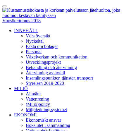
Skip
Toggle
to
Menu
content
Vuosikertomus 2018
INNEHÅLL
Vd:s översikt
Nyckeltal
Fakta om bolaget
Personal
Växelverkan och kommunikation
Utvecklingsprojekt
Behandling och återvinning
Återvinning av avfall
Insamlingspunkter, tjänster, transport
Styrelsen 2019-2020
MILJÖ
Allmänt
Vattenrening
(Miljö)policy
Miljöledningssystemet
EKONOMI
Ekonomiskt ansvar
Bokslutet i sammandrag
Verksamhetsberättelse