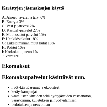
Kerättyjen jätemaksujen käyttö
A: Aineet, tavarat ja tarv. 6%
B: Energia 3%
C: Vesi ja jätevesi 2%
D: Käsittelypalvelut 27%
E: Muut ostetut palvelut 15%
F: Henkilöstökulut 18%
G: Liiketoiminnan muut kulut 18%
H: Poistot 10%
I: Korkokulut, netto 1%
J: Verot 0%
Ekomaksut
Ekomaksupalvelut käsittävät mm.
hyötykäyttöasemat ja ekopisteet
keräyskampanjat
vaarallisten jätteiden sekä hyötyjätteiden vastaanoton,
varastoinnin, kuljetuksen ja hyödyntämisen
tiedotuksen ja neuvonnan