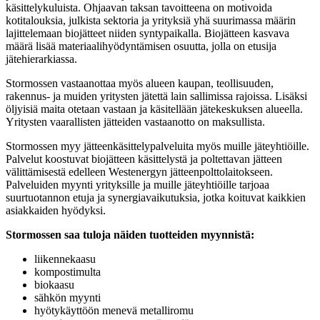
käsittelykuluista. Ohjaavan taksan tavoitteena on motivoida
kotitalouksia, julkista sektoria ja yrityksiä yhä suurimassa määrin
lajittelemaan biojätteet niiden syntypaikalla. Biojätteen kasvava
määrä lisää materiaalihyödyntämisen osuutta, jolla on etusija
jätehierarkiassa.
Stormossen vastaanottaa myös alueen kaupan, teollisuuden,
rakennus- ja muiden yritysten jätettä lain sallimissa rajoissa. Lisäksi
öljyisiä maita otetaan vastaan ja käsitellään jätekeskuksen alueella.
Yritysten vaarallisten jätteiden vastaanotto on maksullista.
Stormossen myy jätteenkäsittelypalveluita myös muille jäteyhtiöille.
Palvelut koostuvat biojätteen käsittelystä ja poltettavan jätteen
välittämisestä edelleen Westenergyn jätteenpolttolaitokseen.
Palveluiden myynti yrityksille ja muille jäteyhtiöille tarjoaa
suurtuotannon etuja ja synergiavaikutuksia, jotka koituvat kaikkien
asiakkaiden hyödyksi.
Stormossen saa tuloja näiden tuotteiden myynnistä:
liikennekaasu
kompostimulta
biokaasu
sähkön myynti
hyötykäyttöön menevä metalliromu