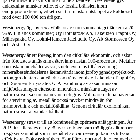
fjärrvärmebehov och sommartid hela behovet. Westenenergys
anläggning minskar behovet av fossila bränslen inom
energiproduktionen, vilket i sin tur minskar utsläppet av koldioxid
med över 100 000 ton årligen.
Westenergy ägs av sex avfallsbolag som sammantaget täcker ca 20
% av Finlands kommuner; Oy Botniarosk Ab, Lakeuden Etappi Oy,
Millespakka Oy, Loimi-Hämeen Jätehuolto Oy, Ab Stormossen Oy
och Vestia Oy.
Westenergy är ett företag inom den cirkulära ekonomin, och askan
från företagets anläggning återvinns nästan 100-procentigt. Metaller
som askan innehåller avskiljs och levereras till återvinning,
mineralbeståndsdelarna återanvänds inom jordbyggnadsprojekt och
betongprodukterna används som råmaterial av Lakeuden Etappi Oy
och Suomen Erityisjäte Oy. Användning av askan minskar
miljöbelastningen eftersom mineralerna minskar uttaget av
naturresurser så som natursand och grus. Miljö- och klimatpåverkan
för återvinning av metall är också mycket mindre än för
malmbrytning och metallförädling. Genom cirkulär ekonomi kan
naturresurser användas hållbart.
Westenergy strävar till att kontinuerligt optimera anläggningen. År
2019 installerades en ny rökgasskrubber, som möjliggör allt renare
rökgaser samtidigt som innehållet av värmeenergi kan tas tillvara
effektivare. Rökgasskrubbern ökar fjärrvärmeproduktionen med ca