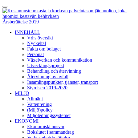
Skip
Toggle
to
Menu
content
Årsberättelse 2019
INNEHÅLL
Vd:s översikt
Nyckeltal
Fakta om bolaget
Personal
Växelverkan och kommunikation
Utvecklingsprojekt
Behandling och återvinning
Återvinning av avfall
Insamlingspunkter, tjänster, transport
Styrelsen 2019-2020
MILJÖ
Allmänt
Vattenrening
(Miljö)policy
Miljöledningssystemet
EKONOMI
Ekonomiskt ansvar
Bokslutet i sammandrag
Verksamhetsberättelse