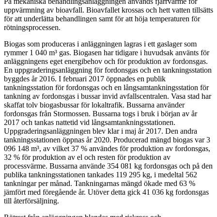
På mekaniska behandlingsanläggningen används fjärrvärme för
uppvärmning av bioavfall. Bioavfallet krossas och hett vatten tillsätts
för att underlätta behandlingen samt för att höja temperaturen för
rötningsprocessen.
Biogas som produceras i anläggningen lagras i ett gaslager som
rymmer 1 040 m³ gas. Biogasen har tidigare i huvudsak använts för
anläggningens eget energibehov och för produktion av fordonsgas.
En uppgraderingsanläggning för fordonsgas och en tankningsstation
byggdes år 2016. I februari 2017 öppnades en publik
tankningsstation för fordonsgas och en långsamtankningsstation för
tankning av fordonsgas i bussar invid avfallscentralen. Vasa stad har
skaffat tolv biogasbussar för lokaltrafik. Bussarna använder
fordonsgas från Stormossen. Bussarna togs i bruk i början av år
2017 och tankas nattetid vid långsamtankningsstationen.
Uppgraderingsanläggningen blev klar i maj år 2017. Den andra
tankningsstationen öppnas år 2020. Producerad mängd biogas var 3
096 148 m³, av vilket 37 % användes för produktion av fordonsgas,
32 % för produktion av el och resten för produktion av
processvärme. Bussarna använde 354 081 kg fordonsgas och på den
publika tankningsstationen tankades 119 295 kg, i medeltal 562
tankningar per månad. Tankningarnas mängd ökade med 63 %
jämfört med föregående år. Utöver detta gick 41 036 kg fordonsgas
till återförsäljning.