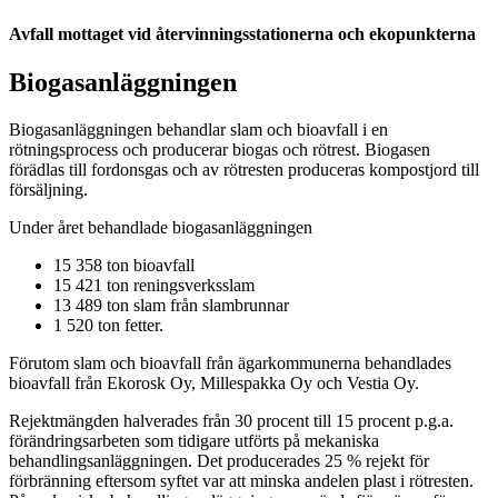
Avfall mottaget vid återvinningsstationerna och ekopunkterna
Biogasanläggningen
Biogasanläggningen behandlar slam och bioavfall i en
rötningsprocess och producerar biogas och rötrest. Biogasen
förädlas till fordonsgas och av rötresten produceras kompostjord till
försäljning.
Under året behandlade biogasanläggningen
15 358 ton bioavfall
15 421 ton reningsverksslam
13 489 ton slam från slambrunnar
1 520 ton fetter.
Förutom slam och bioavfall från ägarkommunerna behandlades
bioavfall från Ekorosk Oy, Millespakka Oy och Vestia Oy.
Rejektmängden halverades från 30 procent till 15 procent p.g.a.
förändringsarbeten som tidigare utförts på mekaniska
behandlingsanläggningen. Det producerades 25 % rejekt för
förbränning eftersom syftet var att minska andelen plast i rötresten.