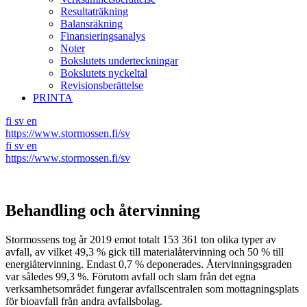
Resultaträkning
Balansräkning
Finansieringsanalys
Noter
Bokslutets underteckningar
Bokslutets nyckeltal
Revisionsberättelse
PRINTA
fi
sv
en
https://www.stormossen.fi/sv
fi
sv
en
https://www.stormossen.fi/sv
Behandling och återvinning
Stormossens tog år 2019 emot totalt 153 361 ton olika typer av
avfall, av vilket 49,3 % gick till materialåtervinning och 50 % till
energiåtervinning. Endast 0,7 % deponerades. Återvinningsgraden
var således 99,3 %. Förutom avfall och slam från det egna
verksamhetsområdet fungerar avfallscentralen som mottagningsplats
för bioavfall från andra avfallsbolag.