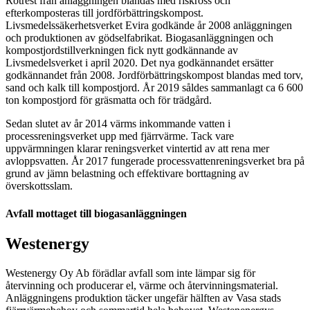
Rötrest från anläggningen blandas med riskross och
efterkomposteras till jordförbättringskompost.
Livsmedelssäkerhetsverket Evira godkände år 2008 anläggningen
och produktionen av gödselfabrikat. Biogasanläggningen och
kompostjordstillverkningen fick nytt godkännande av
Livsmedelsverket i april 2020. Det nya godkännandet ersätter
godkännandet från 2008. Jordförbättringskompost blandas med torv,
sand och kalk till kompostjord. År 2019 såldes sammanlagt ca 6 600
ton kompostjord för gräsmatta och för trädgård.
Sedan slutet av år 2014 värms inkommande vatten i
processreningsverket upp med fjärrvärme. Tack vare
uppvärmningen klarar reningsverket vintertid av att rena mer
avloppsvatten. År 2017 fungerade processvattenreningsverket bra på
grund av jämn belastning och effektivare borttagning av
överskottsslam.
Avfall mottaget till biogasanläggningen
Westenergy
Westenergy Oy Ab förädlar avfall som inte lämpar sig för
återvinning och producerar el, värme och återvinningsmaterial.
Anläggningens produktion täcker ungefär hälften av Vasa stads