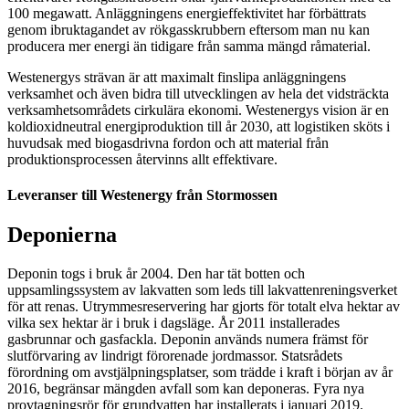
100 megawatt. Anläggningens energieffektivitet har förbättrats
genom ibruktagandet av rökgasskrubbern eftersom man nu kan
producera mer energi än tidigare från samma mängd råmaterial.
Westenergys strävan är att maximalt finslipa anläggningens
verksamhet och även bidra till utvecklingen av hela det vidsträckta
verksamhetsområdets cirkulära ekonomi. Westenergys vision är en
koldioxidneutral energiproduktion till år 2030, att logistiken sköts i
huvudsak med biogasdrivna fordon och att material från
produktionsprocessen återvinns allt effektivare.
Leveranser till Westenergy från Stormossen
Deponierna
Deponin togs i bruk år 2004. Den har tät botten och
uppsamlingssystem av lakvatten som leds till lakvattenreningsverket
för att renas. Utrymmesreservering har gjorts för totalt elva hektar av
vilka sex hektar är i bruk i dagsläge. År 2011 installerades
gasbrunnar och gasfackla. Deponin används numera främst för
slutförvaring av lindrigt förorenade jordmassor. Statsrådets
förordning om avstjälpningsplatser, som trädde i kraft i början av år
2016, begränsar mängden avfall som kan deponeras. Fyra nya
provtagningsrör för grundvatten har installerats i januari 2019.