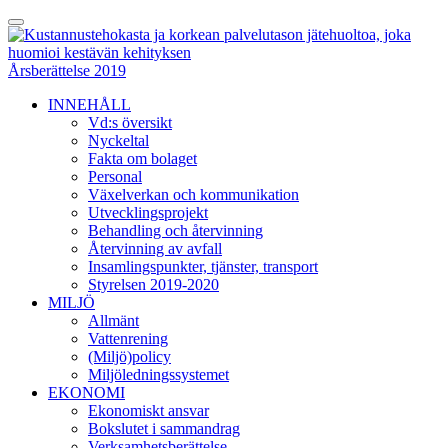
Skip
Toggle
to
Menu
content
Årsberättelse 2019
INNEHÅLL
Vd:s översikt
Nyckeltal
Fakta om bolaget
Personal
Växelverkan och kommunikation
Utvecklingsprojekt
Behandling och återvinning
Återvinning av avfall
Insamlingspunkter, tjänster, transport
Styrelsen 2019-2020
MILJÖ
Allmänt
Vattenrening
(Miljö)policy
Miljöledningssystemet
EKONOMI
Ekonomiskt ansvar
Bokslutet i sammandrag
Verksamhetsberättelse