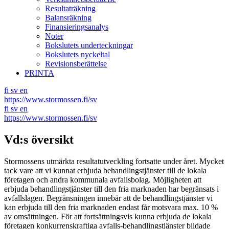
Resultaträkning
Balansräkning
Finansieringsanalys
Noter
Bokslutets underteckningar
Bokslutets nyckeltal
Revisionsberättelse
PRINTA
fi
sv
en
https://www.stormossen.fi/sv
fi
sv
en
https://www.stormossen.fi/sv
Vd:s översikt
Stormossens utmärkta resultatutveckling fortsatte under året. Mycket
tack vare att vi kunnat erbjuda behandlingstjänster till de lokala
företagen och andra kommunala avfallsbolag. Möjligheten att
erbjuda behandlingstjänster till den fria marknaden har begränsats i
avfallslagen. Begränsningen innebär att de behandlingstjänster vi
kan erbjuda till den fria marknaden endast får motsvara max. 10 %
av omsättningen. För att fortsättningsvis kunna erbjuda de lokala
företagen konkurrenskraftiga avfalls-behandlingstjänster bildade