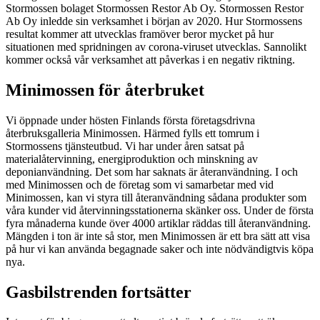
Stormossen bolaget Stormossen Restor Ab Oy. Stormossen Restor
Ab Oy inledde sin verksamhet i början av 2020. Hur Stormossens
resultat kommer att utvecklas framöver beror mycket på hur
situationen med spridningen av corona-viruset utvecklas. Sannolikt
kommer också vår verksamhet att påverkas i en negativ riktning.
Minimossen för återbruket
Vi öppnade under hösten Finlands första företagsdrivna
återbruksgalleria Minimossen. Härmed fylls ett tomrum i
Stormossens tjänsteutbud. Vi har under åren satsat på
materialåtervinning, energiproduktion och minskning av
deponianvändning. Det som har saknats är återanvändning. I och
med Minimossen och de företag som vi samarbetar med vid
Minimossen, kan vi styra till återanvändning sådana produkter som
våra kunder vid återvinningsstationerna skänker oss. Under de första
fyra månaderna kunde över 4000 artiklar räddas till återanvändning.
Mängden i ton är inte så stor, men Minimossen är ett bra sätt att visa
på hur vi kan använda begagnade saker och inte nödvändigtvis köpa
nya.
Gasbilstrenden fortsätter