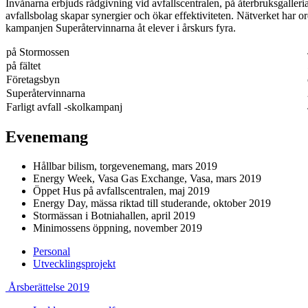
Invånarna erbjuds rådgivning vid avfallscentralen, på återbruksgalle
avfallsbolag skapar synergier och ökar effektiviteten. Nätverket har 
kampanjen Superåtervinnarna åt elever i årskurs fyra.
på Stormossen
på fältet
Företagsbyn
Superåtervinnarna
Farligt avfall -skolkampanj
Evenemang
Hållbar bilism, torgevenemang, mars 2019
Energy Week, Vasa Gas Exchange, Vasa, mars 2019
Öppet Hus på avfallscentralen, maj 2019
Energy Day, mässa riktad till studerande, oktober 2019
Stormässan i Botniahallen, april 2019
Minimossens öppning, november 2019
Previous
Personal
page:
Next
Utvecklingsprojekt
page:
Previous
Next
Årsberättelse 2019
page:
page: