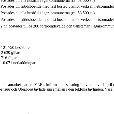
Postades till alla hushåll i ägarkommunerna (ca. 58 500 st.)
Postades till fritidsboende med fast bostad utanför verksamhetsområdet 
Postades till alla hushåll i ägarkommunerna (ca. 58 500 st.)
Postades till fritidsboende med fast bostad utanför verksamhetsområdet 
2 nr. postades till ca 300 förtroendevalda och tjänstemän i ägarkommu
121 750 besökare
2 639 gillare
716 följare
10 071 nerladdningar
a samarbetsparter i YLE:s informationssatsning I love muovi. I april o
Joensuu och Uleåborg tävlade sinsemellan i den lekfulla tävlingen. Vasa
.