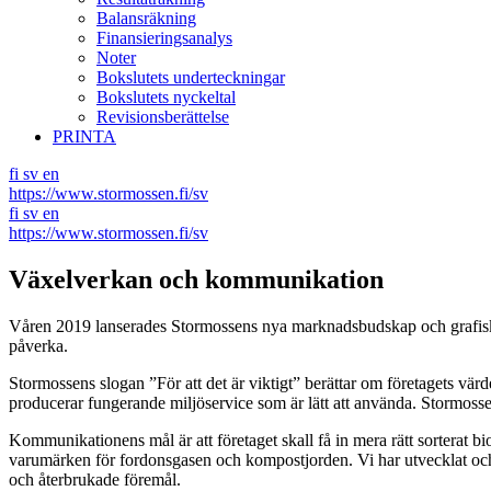
Balansräkning
Finansieringsanalys
Noter
Bokslutets underteckningar
Bokslutets nyckeltal
Revisionsberättelse
PRINTA
fi
sv
en
https://www.stormossen.fi/sv
fi
sv
en
https://www.stormossen.fi/sv
Växelverkan och kommunikation
Våren 2019 lanserades Stormossens nya marknadsbudskap och grafiska p
påverka.
Stormossens slogan ”För att det är viktigt” berättar om företagets värd
producerar fungerande miljöservice som är lätt att använda. Stormossen
Kommunikationens mål är att företaget skall få in mera rätt sorterat bi
varumärken för fordonsgasen och kompostjorden. Vi har utvecklat och 
och återbrukade föremål.