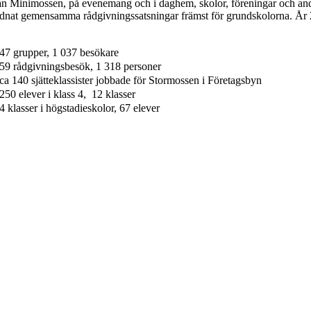
rian Minimossen, på evenemang och i daghem, skolor, föreningar och and
ordnat gemensamma rådgivningssatsningar främst för grundskolorna. År 2
47 grupper, 1 037 besökare
59 rådgivningsbesök, 1 318 personer
ca 140 sjätteklassister jobbade för Stormossen i Företagsbyn
250 elever i klass 4, 12 klasser
4 klasser i högstadieskolor, 67 elever