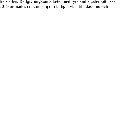
ra ställen. Rådgivningssamarbetet med fyra andra österbottniska
019 ordnades en kampanj om farligt avfall till klass nio och