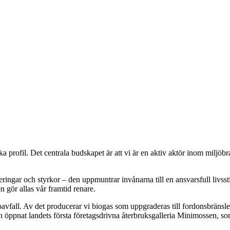
rofil. Det centrala budskapet är att vi är en aktiv aktör inom miljöbr
eringar och styrkor – den uppmuntrar invånarna till en ansvarsfull livss
 gör allas vår framtid renare.
oavfall. Av det producerar vi biogas som uppgraderas till fordonsbränsle
öppnat landets första företagsdrivna återbruksgalleria Minimossen, som