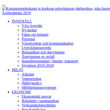
Skip
Toggle
to
Menu
content
Årsberättelse 2019
INNEHÅLL
Vd:s översikt
Nyckeltal
Fakta om bolaget
Personal
Växelverkan och kommunikation
Utvecklingsprojekt
Behandling och återvinning
Återvinning av avfall
Insamlingspunkter, tjänster, transport
Styrelsen 2019-2020
MILJÖ
Allmänt
Vattenrening
(Miljö)policy
Miljöledningssystemet
EKONOMI
Ekonomiskt ansvar
Bokslutet i sammandrag
Verksamhetsberättelse
Resultaträkning