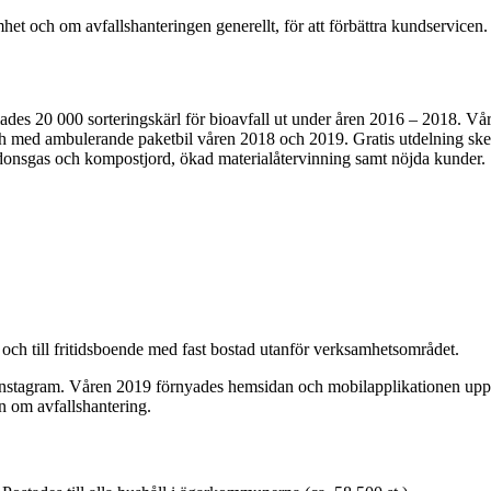
het och om avfallshanteringen generellt, för att förbättra kundservic
delades 20 000 sorteringskärl för bioavfall ut under åren 2016 – 2018. V
och med ambulerande paketbil våren 2018 och 2019. Gratis utdelning sk
donsgas och kompostjord, ökad materialåtervinning samt nöjda kunder.
och till fritidsboende med fast bostad utanför verksamhetsområdet.
stagram. Våren 2019 förnyades hemsidan och mobilapplikationen uppda
n om avfallshantering.