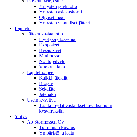
Palvelut yrityksille
Yritysten jätehuolto
Yritysten asiakaskortti
Öljyiset maat
Yritysten vaaralliset jätteet
Lajittelu
Jätteen vastaanotto
Hyötykäyttöasemat
Ekopisteet
Kesäpisteet
Minimossen
Noutopalvelu
Vuokraa lava
Lajitteluohjeet
Kaikki jätelajit
Biojäte
Sekajäte
Jätehaku
Usein kysyttyä
Täältä löydät vastaukset tavallisimpiin
kysymyksiin
Yritys
Ab Stormossen Oy
Toiminnan kuvaus
Ympäristö ja laatu