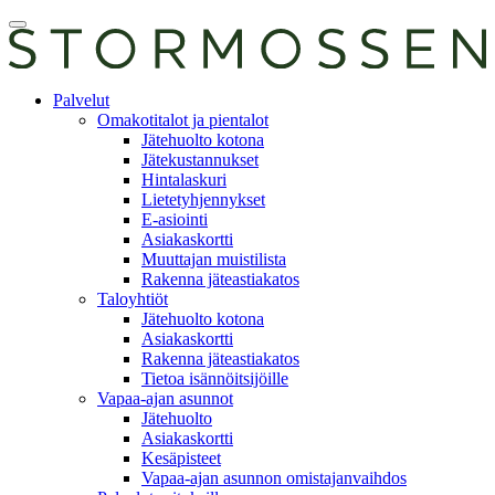
Skip
Avaa
to
päävalikko
content
E-
Palvelut
asiointi
Omakotitalot ja pientalot
Jätehuolto kotona
Jätekustannukset
Hintalaskuri
Lietetyhjennykset
E-asiointi
Asiakaskortti
Muuttajan muistilista
Rakenna jäteastiakatos
Taloyhtiöt
Jätehuolto kotona
Asiakaskortti
Rakenna jäteastiakatos
Tietoa isännöitsijöille
Vapaa-ajan asunnot
Jätehuolto
Asiakaskortti
Kesäpisteet
Vapaa-ajan asunnon omistajanvaihdos