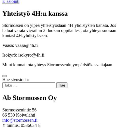
E-asiointi
Yhteistyö 4H:n kanssa
Stormossen on ylpeä yhteistyöstään 4H-yhdistysten kanssa. Jos
haluat varata vierailun 2. luokan oppilaillesi, ota yhteys suoraan
kuntasi 4H-yhdistykseen.
Vaasa: vaasa@4h.fi
Isokyrö: isokyro@4h.fi
Muut kunnat: ota yhteys Stormossenin ympäristökasvattajaan
Takaisin
Hae sivustolta:
ylös
Haku:
Ab Stormossen Oy
Stormossenintie 56
66 530 Koivulahti
info@stormossen.fi
Y-tunnus: 0586634-8