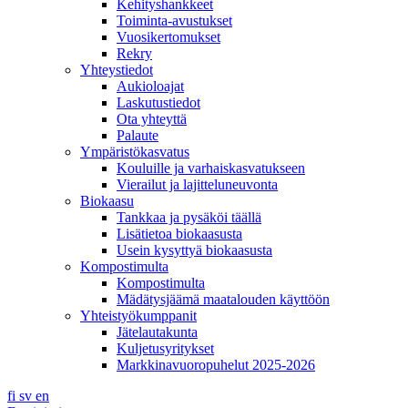
Kehityshankkeet
Toiminta-avustukset
Vuosikertomukset
Rekry
Yhteystiedot
Aukioloajat
Laskutustiedot
Ota yhteyttä
Palaute
Ympäristökasvatus
Kouluille ja varhaiskasvatukseen
Vierailut ja lajitteluneuvonta
Biokaasu
Tankkaa ja pysäköi täällä
Lisätietoa biokaasusta
Usein kysyttyä biokaasusta
Kompostimulta
Kompostimulta
Mädätysjäämä maatalouden käyttöön
Yhteistyökumppanit
Jätelautakunta
Kuljetusyritykset
Markkinavuoropuhelut 2025-2026
fi
sv
en