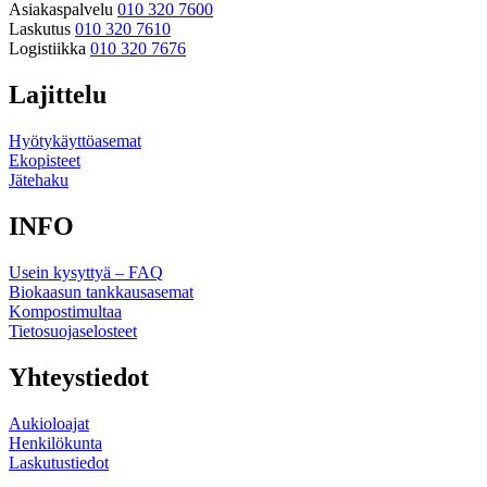
Asiakaspalvelu
010 320 7600
Laskutus
010 320 7610
Logistiikka
010 320 7676
Lajittelu
Hyötykäyttöasemat
Ekopisteet
Jätehaku
INFO
Usein kysyttyä – FAQ
Biokaasun tankkausasemat
Kompostimultaa
Tietosuojaselosteet
Yhteystiedot
Aukioloajat
Henkilökunta
Laskutustiedot